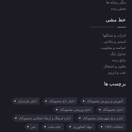
ديگر رسانه ها
پخش زنده
خط مشی
احزاب و تشکلها
امنیتی و دفاعی
حماسه و مقاومت
جداول لیگ
نتایج زنده
تعاون و اشتغال
نفت و انرژی
برچسب ها
آموزش و پرورش محمودآباد
اخبار داغ محمودآباد
اخبار مازندران
اخبار محمودآباد
اخبار ورزشی محمودآباد
اداره برق شهرستان محمودآباد
اداره فرهنگ و ارشاد اسلامی محمودآباد
انتخابات 1400
جهاد کشاورزی
خانه ملت
خبر