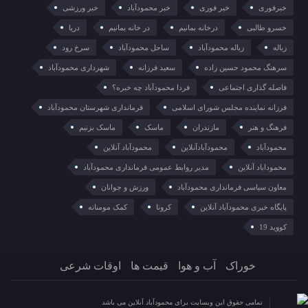
خبرفوری
خبر فوری
خبر محمودآباد
خبر ورزشی
خسرو طالبی
درخانه بمانیم
در خانه بمانیم
دریا
زباله
زباله محمودآباد
ساحل محمودآباد
سرخ رود
سرهنگ محمود حسین زاده
سعید فرزانه
شهرداری محمودآباد
فاصله گذاری اجتماعی
فردا محمودآباد چه خبره؟
فرزانه نماینده مجلس شورای اسلامی
فرمانداری شهرستان محمودآباد
فرهنگ و هنر
مازندران
ماسک
ماسک بزنیم
محمودآباد
محمودآبادآنلاین
محمودآباد آنلاین
محموداباد آنلاین
مدیر روابط عمومی فرمانداری محمودآباد
معاون سیاسی فرمانداری محمودآباد
ورزش و جوانان
پایگاه خبری محمودآباد آنلاین
کرونا
کمک مومنانه
کووید 19
خوراک
آب و هوا
قیمت ها
اوقات شرعی
تمامی حقوق این وبسایت برای محمودآباد آنلاین می باشد