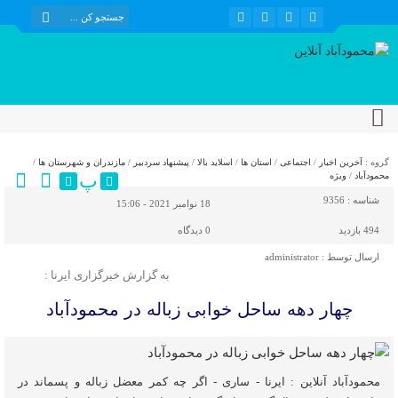
گروه :
آخرین اخبار
/
اجتماعی
/
استان ها
/
اسلاید بالا
/
پیشنهاد سردبیر
/
مازندران و شهرستان ها
/
پ
محمودآباد
/
ویژه
شناسه :
9356
18 نوامبر 2021 - 15:06
494 بازدید
0
دیدگاه
ارسال توسط :
administrator
به گزارش خبرگزاری ایرنا :
چهار دهه ساحل خوابی زباله در محمودآباد
محمودآباد آنلاین : ایرنا - ساری - اگر چه کمر معضل زباله و پسماند در