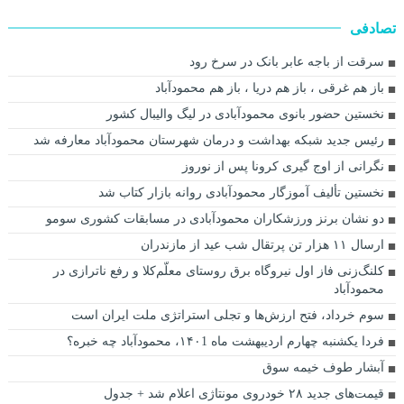
تصادفی
سرقت از باجه عابر بانک در سرخ رود
باز هم غرقی ، باز هم دریا ، باز هم محمودآباد
نخستین حضور بانوی محمودآبادی در لیگ والیبال کشور
رئیس جدید شبکه بهداشت و درمان شهرستان محمودآباد معارفه شد
نگرانی از اوج گیری کرونا پس از نوروز
نخستین تألیف آموزگار محمودآبادی روانه بازار کتاب شد
دو‌ نشان برنز ورزشکاران محمودآبادی در مسابقات کشوری سومو
ارسال ۱۱ هزار تن پرتقال شب عید از مازندران
کلنگ‌زنی فاز اول نیروگاه برق روستای معلّم‌کلا و رفع ناترازی در
محمودآباد
سوم خرداد، فتح ارزش‌ها و تجلی استراتژی ملت ایران است
فردا یکشنبه چهارم اردیبهشت ماه ۱۴۰1، محمودآباد چه خبره؟
آبشار طوف خیمه سوق
قیمت‌های جدید ۲۸ خودروی مونتاژی اعلام شد + جدول