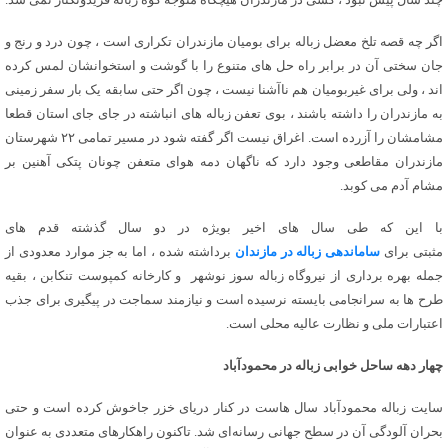
اگر چه قصه تلخ معضل زباله برای بومیان مازندران تکراری است ، چون درد و رنج و
جان سختی آن در برابر راه حل های متنوع را با گوشت و استخوانشان لمس کرده
اند ، ولی برای غیربومیان هم ناآشنا نیست ، چون اگر حتی سابقه یک بار سفر زمینی
به مازندران را داشته باشند ، بوی تعفن زباله های انباشته در جای جای استان قطعا
مشامشان را آزرده است. اغراق نیست اگر گفته شود در مسیر تمامی ۲۲ شهرستان
مازندران مقاطعی وجود دارد که ناگهان دمه هوای متعفن چونان پتکی آهنین بر
مشام آدم می کوبد.
با این که طی سال های اخیر بویژه در دو سال گذشته قدم های
مثبتی برای
ساماندهی زباله در مازندان
برداشته شده ، اما به جز موارد معدودی از
جمله بهره برداری از نیروگاه زباله سوز نوشهر و کارخانه کمپوست تنکابن ، بقیه
طرح ها به سرانجامی بایسته نرسیده است و نیازمند سماجت در پیگیری برای جذب
اعتبارات ملی و نظارت عالیه محلی است.
چهار دهه ساحل خوابی زباله در محمودآباد
سایت زباله محمودآباد سال هاست در کنار دریای خزر جاخوش کرده است و حتی
بحران آلودگی آن در سطح جهانی رسانه‌ای شد. تاکنون راهکارهای متعددی به عنوان