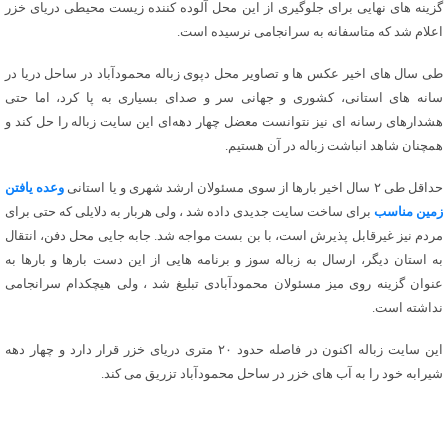
گزینه های نهایی برای جلوگیری از این محل آلوده کننده زیست محیطی دریای خزر
اعلام شد که متاسفانه به سرانجامی نرسیده است.
طی سال های اخیر عکس ها و تصاویر محل دپوی زباله محمودآباد در ساحل دریا در
سانه های استانی، کشوری و جهانی سر و صدای بسیاری به پا کرد، اما حتی
هشدارهای رسانه ای نیز نتوانست معضل چهار دهه‌ای این سایت زباله را حل کند و
همچنان شاهد انباشت زباله در آن هستیم.
حداقل طی ۲ سال اخیر بارها از سوی مسئولان ارشد شهری و یا استانی
وعده یافتن
زمین مناسب
برای ساخت سایت جدیدی داده شد ، ولی هربار به دلایلی که حتی برای
مردم نیز غیرقابل پذیرش است، با بن بست مواجه شد. جابه جایی محل دفن، انتقال
به استان دیگر، ارسال به زباله سوز و برنامه هایی از این دست بارها و بارها به
عنوان گزینه روی میز مسئولان محمودآبادی تبلیغ شد ، ولی هیچکدام سرانجامی
نداشته است.
این سایت زباله اکنون در فاصله حدود ۲۰ متری دریای خزر قرار دارد و چهار دهه
شیرابه خود را به آب های خزر در ساحل محمودآباد تزریق می کند.