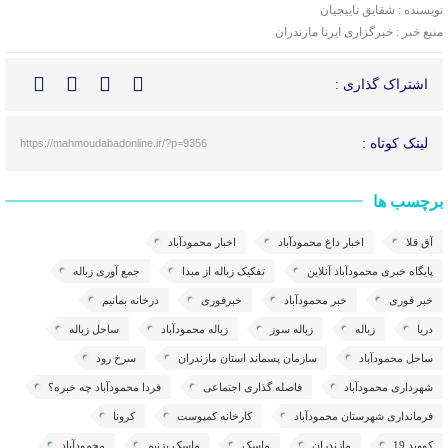
نویسنده : شقایق ناییجیان
منبع خبر : خبرگزاری ایرنا مازندران
اشتراک گذاری :
لینک کوتاه :
https://mahmoudabadonline.ir/?p=9356
برچسب ها
آق قلا
اخبار داغ محمودآباد
اخبار محمودآباد
پایگاه خبری محمودآباد آنلاین
تفکیک زباله از مبدا
جمع آوری زباله
خبر فوری
خبر محمودآباد
خبرفوری
درخانه بمانیم
دریا
زباله
زباله سوز
زباله محمودآباد
ساحل زباله
ساحل محمودآباد
سازمان پسماند استان مازندران
سرخ رود
شهرداری محمودآباد
فاصله گذاری اجتماعی
فردا محمودآباد چه خبره؟
فرمانداری شهرستان محمودآباد
کارخانه کمپوست
کرونا
کووید 19
مازندران
ماسک
ماسک بزنیم
محمودآباد