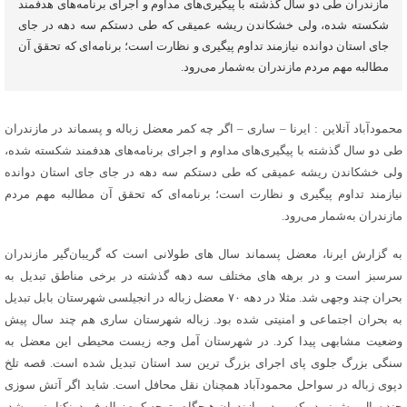
مازندران طی دو سال گذشته با پیگیری‌های مداوم و اجرای برنامه‌های هدفمند
شکسته شده، ولی خشکاندن ریشه عمیقی که طی دستکم سه دهه در جای
جای استان دوانده نیازمند تداوم پیگیری و نظارت است؛ برنامه‌ای که تحقق آن
مطالبه مهم مردم مازندران به‌شمار می‌رود.
محمودآباد آنلاین : ایرنا – ساری – اگر چه کمر معضل زباله و پسماند در مازندران
طی دو سال گذشته با پیگیری‌های مداوم و اجرای برنامه‌های هدفمند شکسته شده،
ولی خشکاندن ریشه عمیقی که طی دستکم سه دهه در جای جای استان دوانده
نیازمند تداوم پیگیری و نظارت است؛ برنامه‌ای که تحقق آن مطالبه مهم مردم
مازندران به‌شمار می‌رود.
به گزارش ایرنا، معضل پسماند سال های طولانی است که گریبان‌گیر مازندران
سرسبز است و در برهه های مختلف سه دهه گذشته در برخی مناطق تبدیل به
بحران چند وجهی شد. مثلا در دهه ۷۰ معضل زباله در انجیلسی شهرستان بابل تبدیل
به بحران اجتماعی و امنیتی شده بود. زباله شهرستان ساری هم چند سال پیش
وضعیت مشابهی پیدا کرد. در شهرستان آمل وجه زیست محیطی این معضل به
سنگی بزرگ جلوی پای اجرای بزرگ ترین سد استان تبدیل شده است. قصه تلخ
دپوی زباله در سواحل محمودآباد همچنان نقل محافل است. شاید اگر آتش سوزی
چند سال پیش نبود ، کسی در مازندران هیچگاه متوجه کوه زباله فریدونکنار نمی شد.