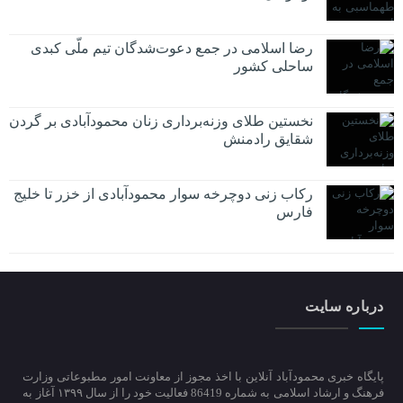
رضا اسلامی در جمع دعوت‌شدگان تیم ملّی کبدی
ساحلی کشور
نخستین طلای وزنه‌برداری زنان محمودآبادی بر گردن
شقایق رادمنش
رکاب زنی دوچرخه سوار محمودآبادی از خزر تا خلیج
فارس
درباره سایت
پایگاه خبری محمودآباد آنلاین با اخذ مجوز از معاونت امور مطبوعاتی وزارت
فرهنگ و ارشاد اسلامی به شماره 86419 فعالیت خود را از سال ۱۳۹۹ آغاز به