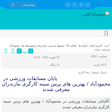
گروه :
آخرین اخبار
/
استان ها
/
اسلاید بالا
/
پیشنهاد سردبیر
/
مازندران و شهرستان ها
/
محمودآباد
/
پ
ورزشی
/
ویژه
شناسه :
4061
20 فوریه 2021 - 13:43
1973 بازدید
0
دیدگاه
ارسال توسط :
رضا اکبری
پایان مسابقات ورزشی در
محمودآباد / بهترین های پرس سینه کارگری مازندران
معرفی شدند