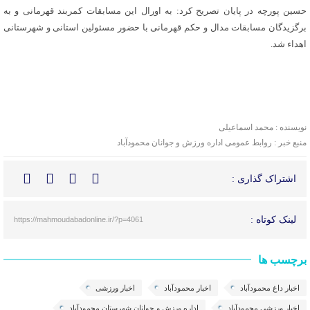
حسین پورچه در پایان تصریح کرد: به اورال این مسابقات کمربند قهرمانی و به
برگزیدگان مسابقات مدال و حکم قهرمانی با حضور مسئولین استانی و شهرستانی
اهداء شد.
نویسنده : محمد اسماعیلی
منبع خبر : روابط عمومی اداره ورزش و جوانان محمودآباد
اشتراک گذاری :
لینک کوتاه :
https://mahmoudabadonline.ir/?p=4061
برچسب ها
اخبار داغ محمودآباد
اخبار محمودآباد
اخبار ورزشی
اخبار ورزشی محمودآباد
اداره ورزش و جوانان شهرستان محمودآباد