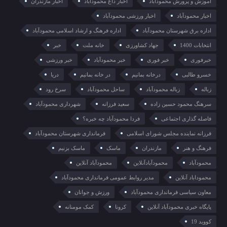
آموزش و پرورش محمودآباد
اخبار داغ محمودآباد
اخبار مازندران
اخبار محمودآباد
اخبار ورزشی محمودآباد
اداره برق شهرستان محمودآباد
اداره فرهنگ و ارشاد اسلامی محمودآباد
انتخابات 1400
جهاد کشاورزی
خانه ملت
خبر
خبرفوری
خبر فوری
خبر محمودآباد
خبر ورزشی
خسرو طالبی
درخانه بمانیم
در خانه بمانیم
دریا
زباله
زباله محمودآباد
ساحل محمودآباد
سرخ رود
سرهنگ محمود حسین زاده
سعید فرزانه
شهرداری محمودآباد
فاصله گذاری اجتماعی
فردا محمودآباد چه خبره؟
فرزانه نماینده مجلس شورای اسلامی
فرمانداری شهرستان محمودآباد
فرهنگ و هنر
مازندران
ماسک
ماسک بزنیم
محمودآباد
محمودآبادآنلاین
محمودآباد آنلاین
محموداباد آنلاین
مدیر روابط عمومی فرمانداری محمودآباد
معاون سیاسی فرمانداری محمودآباد
ورزش و جوانان
پایگاه خبری محمودآباد آنلاین
کرونا
کمک مومنانه
کووید 19