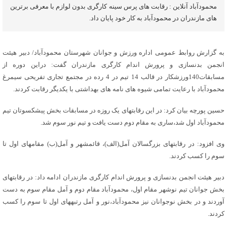
محمودآباد آنلاین : رقابت های پرس سینه کارگری بدون لوازم با معرفی برترین
های مازندران در محمودآباد به کار خود پایان داد.
به گزارش روابط عمومی اداره ورزش و جوانان شهرستان محمودآباد/ دبیر هیئت
انجمن بدنسازی و پرورش اندام کارگری مازندران گفت: دراین دوره از
مسابقات140ورزشکار در قالب 14 تیم در 4 رده در مجتمع تجاری تفریحی سیمرغ
محمودآباد با رعایت تمامی شیوه های نامه های بهداشتی با یکدیگر رقابت کردند.
حسین پورچه بیان کرد: در این رقابت‎های یک روزه در مسابقات بخش پیشکسوتان تیم
محمودآباد اول شد،ساری به مقام دوم دست یافت و تیم نور سوم شد.
وی افزود: در رقابتهای بزرگسالان آمل(الف)، قائمشهر و آمل(ب) مقام‎های اول تا
سوم را کسب کردند.
دبیر هیئت انجمن بدنسازی و پرورش اندام کارگری مازندران ادامه داد: در رقابت‎های
بخش جوانان تیم نوشهر مقام اول، محمودآباد مقام دوم و آمل مقام سوم به دست
آوردند و در بخش نوجوانان نیز محمودآباد،نور و آمل رتبه‎های اول تا سوم را کسب
کردند.