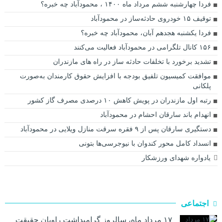
فردا چهارشنبه ششم مرداد ماه ۱۴۰۰ ، محمودآباد چه خبره؟
توقیف ۱۵ خودروی حادثه‌ساز در محمودآباد
فردا یکشنبه هجدهم آبان، محمودآباد چه خبره؟
۱۵۶ کانال تلگرامی در محمودآباد فعالیت می‌کنند
تشدید برخورد با تخلفات حادثه ساز در راه های مازندران
موافقت کمیسیون تلفیق بودجه با افزایش حقوق کارمندان به‌صورت
پلکانی
رتبه اول مازندران در پویش کاهش ۱۰ درصدی مصرف گاز کشور
انهدام باند سارقان احشام در محمودآباد
دستگیری سارقان پس از ۹ فقره سرقت منازل ویلایی در محمودآباد
انسداد کامل محور کندوان با نیوجرسی‌ها بتونی
یادواره شهدای ورزشکار
اجتماعی
۱۷ مرداد ماه، سالروز گرامیداشت راویان حقیقت