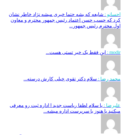
احسانو :
شایعه که بشه حتما خبری میشه نژاد خاطر نشان
کرد که حسب حسن اعتماد رئیس جمهور محترم و معاون
اول محترم رئیس جمهور...
modir :
این فقط یک خبر تستی هست...
محمد رضا :
سلام دکتر تقوی خیلی کارش درسته...
علیرضا :
با سلام لطفا ریاست جدید ا اداره ثبت‌ رو معرفی
میکنید یا هنوز با سرپرست اداره‌ میشه...