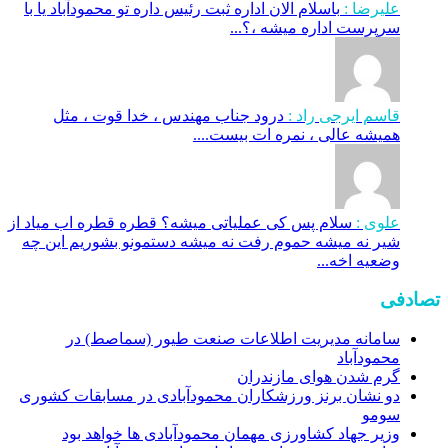
علیرضا :
باسلام الان اداره ثبت رئیس داره تو محمودآباد یا با
سرپرست اداره میشه ،؟...
قاسم ایرجی راد :
درود جناب مهندس ، خدا قوت ، مثل
همیشه عالی ، نمره ات بیست....
علوی :
سلام پس کی عملیاتی میشه؟ قطره قطره اب میاد از
شیر نه میشه حموم رفت نه میشه دستمونو بشوریم این چه
وضعیه اخه...
تصادفی
سامانه مدیریت اطلاعات صنعت طیور (سماصط) در
محمودآباد
گرم شدن هوای مازندران
دو‌ نشان برنز ورزشکاران محمودآبادی در مسابقات کشوری
سومو
وزیر جهاد کشاورزی مهمان محمودآبادی ها خواهد بود