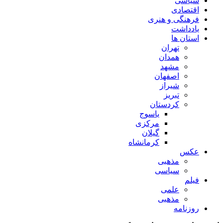
سیاسی
اقتصادی
فرهنگی و هنری
یادداشت
استان ها
تهران
همدان
مشهد
اصفهان
شیراز
تبریز
کردستان
یاسوج
مرکزی
گیلان
کرمانشاه
عکس
مذهبی
سیاسی
فیلم
علمی
مذهبی
روزنامه