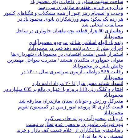
ساخت سوئیت شناور در داخل دریای محمودآباد
باران و برف این هفته به مازندران می رسد
وحدت و انسجام رمز عبور از همه مشکلات و تنگناهای کشور
هر رده یک سکو؛ سهم ورزشکاران بانوی محمودآباد در
مسابقات انتخابی شد
رهاسازی 60 هزار قطعه بچه ماهیان خاویاری در ساحل
محمودآباد
زنده یاد الهام اسلامی شاعر مرحوم محمودآبادی
اجرای بیش از ۸۰۰ برنامه دهه فجر در محمودآباد
استقرار پلیس امنیت اقتصادی در محمودآباد / شهرداری‌ها
متولی جمع‌آوری متکدیان هستند / مدیریت سواحل مهمترین
چالش پلیس در محمودآباد
رقابت ۹۶۹ دواطلب آزمون سراسری سال ۱۴۰۰ در
محمودآباد
انسداد شبانه محور هراز تا ۲۰ مرداد ادامه دارد
افتتاح و کلنگ زنی 118 پروژه با اعتباری بالغ بر 635 میلیارد در
محمودآباد
مدیرکل ورزش و جوانان استان مازندران معارفه شد
قیمت گذاری 30 پرونده امور زمین در کمیسیون تقویم
محمودآباد
کرونا در محمودآباد روزانه جان می گیرد
نبود فیزیکی ماموران به معنی عدم نظارت نیست
رضایتمندی شالیکاران از اعلام قیمت کف بازار و خرید
تضمینی برنج مازندران