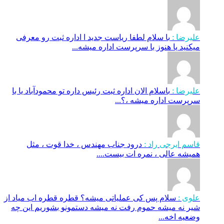
علیرضا :
با سلام لطفا ریاست جدید ا اداره ثبت‌ رو معرفی
میکنید یا هنوز با سرپرست اداره‌ میشه...
علیرضا :
باسلام الان اداره ثبت رئیس داره تو محمودآباد یا با
سرپرست اداره میشه ،؟...
قاسم ایرجی راد :
درود جناب مهندس ، خدا قوت ، مثل
همیشه عالی ، نمره ات بیست....
علوی :
سلام پس کی عملیاتی میشه؟ قطره قطره اب میاد از
شیر نه میشه حموم رفت نه میشه دستمونو بشوریم این چه
وضعیه اخه...