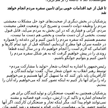
تا قبل از عید اقدامات خوبی برای تامین سفره مردم انجام خواهد
شد
پزشکیان در بخش دیگری از صحبت‌های خود حل مشکلات معیشتی
مردم را وظیفه دولت دانست و تصریح کرد: وضعیت فعلی معیشت
مردم، گرانی و فشاری که در این بخش به مردم می‌آید، قابل قبول
نیست. بخشی از آن دست ماست و بخشی هم دست ما نیست،
مصمم هستیم که سفره مردم را تامین کنیم و این دغدغه را همواره
در جلسه سران قوا مطرح کرده‌ایم، انشالله قبل از عید تمام کارها و
اقداماتی که لازم است را انجام خواهیم داد و در سال آینده قطعا
روندی را در پیش خواهیم گرفت که به هر شکل سفره مردم را
تامین کنیم و بتوانیم جوابگو باشیم.
رئیس‌جمهور با اشاره به انتخاب شعار «تولید با مشارکت مردم»
توسط رهبر انقلاب به عنوان شعار سال، گفت: تولیدکنندگان و
کارآفرینان باید باور کنند که ما تسهیل گر آنها هستیم و می‌خواهیم
راه را برای آنها باز کنیم نه اینکه تصور کنند که می‌خواهیم راه آنان را
ببندیم.
پزشکیان همچنین به اهمیت صنعتگران و تولیدکنندگان برای هر
جامعه‌ای اشاره و تاکید کرد: ارتش، دولت، قوه قضائیه و مقننه
نمی‌توانند قوام پیدا کند، مگر اینکه تجار و صنعتگران کارکنند،‌ اگر آنها
نباشند حضور ما بی معناست. ثبات، قوام و توسعه و رشد کشورمان