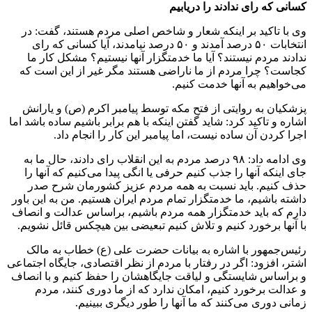
کسانی که رای ندادند را دریابیم
وی با تاکید بر اینکه شعار و شاخص اصلی مردم هستند، گفت: در
انتخابات ۵۰ درصد آمدند و ۵۰ درصد نیامدند، آیا کسانی که رای
ندادند مردم نیستند؟ آیا ما خدمتگزار آنها نیستیم؟ مشکل کار ما
کجاست؟ چرا مردم از ما ناراضی هستند مگر غیر از این است که
می‌خواهیم به آنها خدمت کنیم.
پزشکیان به روایتی از فتح مکه توسط پیامبر اکرم (ص) و یارانش
اشاره و تاکید کرد: شاید گفتن اینکه با هم برابر باشیم ساده باشد اما
اجرا کردن آن ساده نیست، اما پیامبر این کار را انجام داد.
وی ادامه داد: ۹۸ درصد مردم به این انقلاب رای دادند، حال ما به
جای اینکه آنها را جذب کنیم حرفی یا انگی پیدا می‌کنیم که آنها را
حذف کنیم. باید نسبت به همه مردم عزیز کشورمان شرح صدر
داشته باشیم، ما خدمتگزار تمام مردم ایران هستیم. من به این باور
دارم که باید خدمتگزار همه مردم باشیم، براساس عدالت و انصاف
با آنها برخورد کنیم و تلاش کنیم تبعیضی بین هیچکس قائل نشویم.
رئیس‌جمهور با اشاره به بیانات حضرت علی (ع) خطاب به مالک
اشتر، افزود: اگر در رفتار با مردم از نظر اقتصادی، جایگاه اجتماعی
و براساس شایستگی و لیاقت جایگاهشان را حفظ کنیم و با انصاف
و عدالت برخورد کنیم، امکان ندارد که از ما دوری کنند، مردم
زمانی دوری می‌کنند که ما آنها را طور دیگری ببینیم.