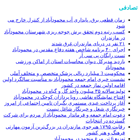
تصادفی
زمان قطعی برق، پایداری آب محمودآباد از کنترل خارج می
شود
کسب رتبه دوم تحقق برش جوجه ریزی شهرستان محمودآباد
در مازندران
۲۱ نفر در دریای مازندران غرق شدند
اجرای ۴۰ برنامه شاخص هفته دفاع مقدس در محمودآباد
تست رایگان پی سی آر
بازدید مديرکل دیوان محاسبات استان از اماکن ورزشی
محمودآباد
محکومیت 3 میلیارد ریالی پزشک متخصص و متخلف آملی
نشست خبری امام جمعه محمودآباد به مناسبت سالگرد اولین
اقامه اولین نماز جمعه در کشور
تولید سالانه ۳۵ میلیون واحد گل و گیاه در محمودآباد
افتتاح نمایشگاه نقاشی رویا پردازان کوچک در محمودآباد
آغاز پرداخت عیدی مستمری بگیران تامین اجتماعی از امروز
خبرنگاری شغل و خبرنگار شاغل نیست
دعوت امام جمعه و فرماندار محمودآباد از مردم برای شرکت
گسترده در انتخابات
رقابت ۱۷۹۵ هنرجوی مازندران در بزرگ‌ترین آزمون مهارتی
فرهنگ و هنر کشور
توزيع 6 تن مرغ منجمد در محمودآباد