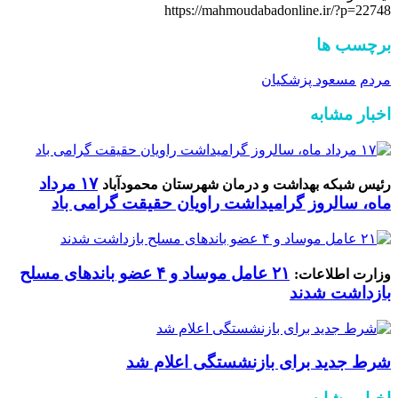
https://mahmoudabadonline.ir/?p=22748
برچسب ها
مردم
مسعود پزشکیان
اخبار مشابه
۱۷ مرداد
رئیس شبکه بهداشت و درمان شهرستان محمودآباد
ماه، سالروز گرامیداشت راویان حقیقت گرامی باد
۲۱ عامل موساد و ۴ عضو باند‌های مسلح
وزارت اطلاعات:
بازداشت شدند
شرط جدید برای بازنشستگی اعلام شد