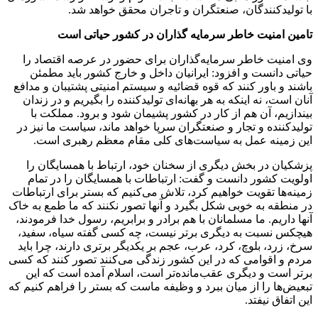
با تولیدکنندگان، صنعتگران و تاجران محقق خواهد شد.
تامین امنیت خاطر سرمایه گذاران در کشور حیاتی است
وی امنیت خاطر سرمایه‌گذاران برای حضور در عرصه اقتصاد را
حیاتی دانست و افزود: ایرانیان داخل و خارج کشور باید مطمئن
باشند و باور کنند که قوه قضائیه و سیستم امنیتی پشتیبان و مدافع
آنان است، نه اینکه به هر بهانه‌ای تولیدکننده را بگیریم و در زندان
بیندازیم، آن هم از کار در کشور پشیمان شود و برود. مملکت با
تولیدکننده و تجار و صنعتگران سرپا خواهد ماند، سیاست ما نیز در
این زمینه عمل به سیاست‌های کلی مقام معظم رهبری است.
پزشکیان در بخش دیگری از سخنان خود، ارتباط با همسایگان را
اولویت کشور دانست و گفت: ارتباطات با همسایگان را در تمام
زمینه‌ها تقویت خواهیم کرد، تلاش می‌کنیم که بستر برای ارتباطات
در منطقه به خوبی شکل بگیرد و آنها تصور نکنند که ما طمع به خاک
آنها داریم. ما مسلمانان با هم برادر و برابریم، رسول خدا فرمودند،
هیچکس نسبت به دیگری برتر نیست، چه کسی گفته سیاه، سفید،
سرخ، زرد، بلوچ، کرد، عرب، عجم بر یکدیگر برتری دارند، چرا باید
مردم و اقوامی که در این کشور زندگی می‌کنند تصور کنند که کسی
برتر است و دیگری عقب‌مانده‌تر است، اسلام آمده است که این
تبعیض‌ها را از میان ببرد و وظیفه ماست که بستر را فراهم کنیم که
این اتفاق نیفتد.