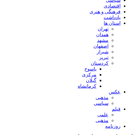
سیاسی
اقتصادی
فرهنگی و هنری
یادداشت
استان ها
تهران
همدان
مشهد
اصفهان
شیراز
تبریز
کردستان
یاسوج
مرکزی
گیلان
کرمانشاه
عکس
مذهبی
سیاسی
فیلم
علمی
مذهبی
روزنامه