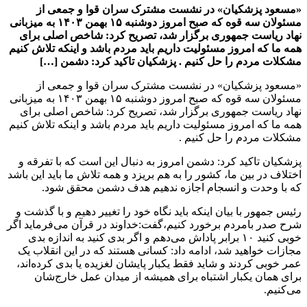
«مسعود پزشکیان» در نشست مشترک سران قوا و جمعی از
مسئولان سه قوه که صبح امروز دوشنبه ۱۵ بهمن ۱۴۰۳ به میزبانی
نهاد ریاست جمهوری برگزار شد، تصریح کرد: شاخص اصلی برای
همه ما که امروز مسئولیت داریم باید مردم باشد و اینکه تلاش کنیم
مشکلات مردم را حل کنیم . پزشکیان تاکید کرد: دشمن […]
«مسعود پزشکیان» در نشست مشترک سران قوا و جمعی از
مسئولان سه قوه که صبح امروز دوشنبه ۱۵ بهمن ۱۴۰۳ به میزبانی
نهاد ریاست جمهوری برگزار شد، تصریح کرد: شاخص اصلی برای
همه ما که امروز مسئولیت داریم باید مردم باشد و اینکه تلاش کنیم
مشکلات مردم را حل کنیم .
پزشکیان تاکید کرد: دشمن امروز به دنبال این است که با تفرقه و
اختلاف در بین ما، کشور را به هم بریزد و همه تلاش ما باید این باشد
که با وحدت و انسجام اجازه ندهیم هدف دشمن محقق شود.
رئیس جمهور با بیان اینکه باید نگاه خود را تغییر دهیم و با گذشت و
شرح صدر بامردم برخورد کنیم،گفت:خداوند در قرآن می‌فرماید اگر
خوبی کنید ۱۰ برابر پاداش می‌دهم و اگر بدی کنید به اندازه بدی
مجازات خواهید شد، ادامه داد: کسانی هستند که در این انقلاب یک
عمر خوبی کردند و شاید فقط یکبار پایشان لغزیده یا بدی کرده‌اند،
برای همان یکبار اشتباه برای همیشه از میدان عمل خارج‌شان
می‌کنیم.