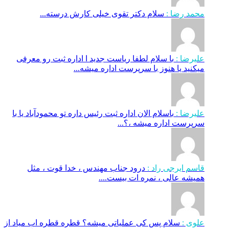
محمد رضا :
سلام دکتر تقوی خیلی کارش درسته...
علیرضا :
با سلام لطفا ریاست جدید ا اداره ثبت‌ رو معرفی
میکنید یا هنوز با سرپرست اداره‌ میشه...
علیرضا :
باسلام الان اداره ثبت رئیس داره تو محمودآباد یا با
سرپرست اداره میشه ،؟...
قاسم ایرجی راد :
درود جناب مهندس ، خدا قوت ، مثل
همیشه عالی ، نمره ات بیست....
علوی :
سلام پس کی عملیاتی میشه؟ قطره قطره اب میاد از