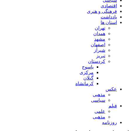
سیاسی
اقتصادی
فرهنگی و هنری
یادداشت
استان ها
تهران
همدان
مشهد
اصفهان
شیراز
تبریز
کردستان
یاسوج
مرکزی
گیلان
کرمانشاه
عکس
مذهبی
سیاسی
فیلم
علمی
مذهبی
روزنامه