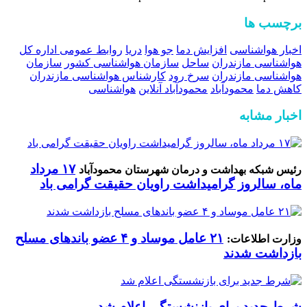
برچسب ها
اخبار هواشناسی
افزایش دما
جو هوا
دریا
روابط عمومی اداره کل
هواشناسی مازندران
ساحل
سازمان هواشناسی کشور
سازمان
هواشناسی مازندران
سرخ رود
کارشناس هواشناسی مازندران
کاهش دما
محمودآباد
محمودآباد آنلاین
هواشناسی
اخبار مشابه
۱۷ مرداد
رئیس شبکه بهداشت و درمان شهرستان محمودآباد
ماه، سالروز گرامیداشت راویان حقیقت گرامی باد
۲۱ عامل موساد و ۴ عضو باند‌های مسلح
وزارت اطلاعات:
بازداشت شدند
شرط جدید برای بازنشستگی اعلام شد