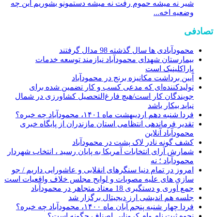
شیر نه میشه حموم رفت نه میشه دستمونو بشوریم این چه
وضعیه اخه...
تصادفی
محمودآبادی ها سال گذشته 98 مدال گرفتند
بیمارستان شهدای محمودآباد نیازمند توسعه خدمات
پاراکلینیک است
آیین برداشت مکانیزه برنج در محمودآباد
تولیدکننده‌ای که مدعی کسب و کار تضمین شده برای
جویندگان کار است/هیچ فارغ‌التحصیل کشاورزی در شمال
نباید بیکار باشد
فردا شنبه دهم اردیبهشت ماه ۱۴۰1، محمودآباد چه خبره؟
تقدیر فرماندهی انتظامی استان مازندران از پایگاه خبری
محمودآباد آنلاین
کشف گونه نادر لاک پشت در محمودآباد
شمارش آرای انتخابات آمریکا به پایان رسید ، انتخاب شهردار
محمودآباد ؛ نه
امروز در تمام دنیا سنگرهای انقلابی و عاشورایی داریم / جو
سازی های علیه مصوبات و لوایح مجلس خلاف واقعیات است
جمع آوری و دستگیری 18 معتاد متجاهر در محمودآباد
جلسه هم اندیشی ارز دیجیتال برگزار شد
فردا چهار شنبه پنجم آبان ماه ۱۴۰۰، محمودآباد چه خبره؟
نحوه ثبت نام وام کرونایی اصناف چگونه است؟