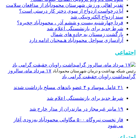
تقدیر اهالی ورزش شهرستان محمودآباد از مدافعان سلامت
آیا درخواست ازدواج از سوی دختر کار درستی است؟
سند ازدواج الکترونیکی شد
فردا چهارشنبه بیست و ششم آذر ، محمودآباد چخبره؟
شرط جدید برای بازنشستگی اعلام شد
بازگشت زمستان به جاده های شمال
آزادسازی سواحل محمودآباد هـمچنان ادامه دارد
اجتماعی
۱۷ مرداد ماه، سالروز
رئیس شبکه بهداشت و درمان شهرستان محمودآباد
گرامیداشت راویان حقیقت گرامی باد
۲۱ عامل موساد و ۴ عضو باند‌های مسلح بازداشت شدند
شرط جدید برای بازنشستگی اعلام شد
۱۹ ماینر غیرمجاز در مازندران از مدار خارج شد
فاز نخست نیروگاه ۵۰۰ مگاواتی محمودآباد به‌زودی آغاز
می‌شود
اجتماعی