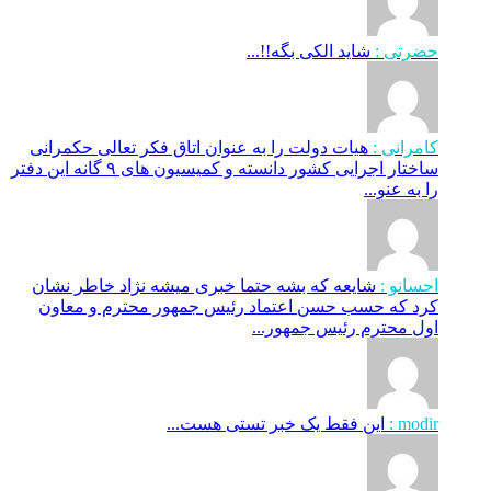
حضرتی :
شاید الکی بگه!!...
کامرانی :
هیات دولت را به عنوان اتاق فکر تعالی حکمرانی
ساختار اجرایی کشور دانسته و کمیسیون های ۹ گانه این دفتر
را به عنو...
احسانو :
شایعه که بشه حتما خبری میشه نژاد خاطر نشان
کرد که حسب حسن اعتماد رئیس جمهور محترم و معاون
اول محترم رئیس جمهور...
modir :
این فقط یک خبر تستی هست...