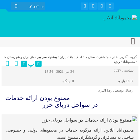
گروه :
آخرین اخبار
/
اجتماعی
/
استان ها
/
اسلاید بالا
/
ایران
/
پیشنهاد سردبیر
/
مازندران و شهرستان ها
پ
/
محمودآباد
/
ویژه
شناسه :
5527
24 می 2021 - 18:54
1807 بازدید
0
دیدگاه
ارسال توسط :
رضا اکبری
ممنوع بودن ارائه خدمات
در سواحل دریای خزر
محمودآباد آنلاین: ارائه هرگونه خدمات در مجتمع‌های دولتی و خصوصی
ساحلی به مسافران و گردشگران ممنوع است.