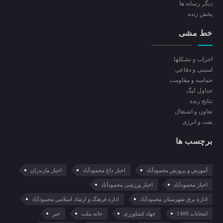
ديگر رسانه ها
پخش زنده
خط مشی
احزاب و تشکلها
امنیتی و دفاعی
حماسه و مقاومت
جداول لیگ
نتایج زنده
تعاون و اشتغال
نفت و انرژی
برچسب ها
آموزش و پرورش محمودآباد
اخبار داغ محمودآباد
اخبار مازندران
اخبار محمودآباد
اخبار ورزشی محمودآباد
اداره برق شهرستان محمودآباد
اداره فرهنگ و ارشاد اسلامی محمودآباد
انتخابات 1400
جهاد کشاورزی
خانه ملت
خبر