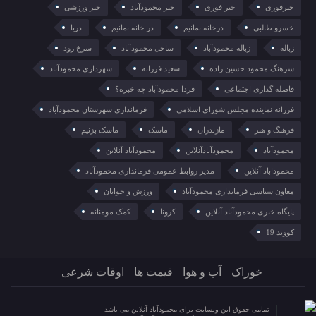
خبرفوری
خبر فوری
خبر محمودآباد
خبر ورزشی
خسرو طالبی
درخانه بمانیم
در خانه بمانیم
دریا
زباله
زباله محمودآباد
ساحل محمودآباد
سرخ رود
سرهنگ محمود حسین زاده
سعید فرزانه
شهرداری محمودآباد
فاصله گذاری اجتماعی
فردا محمودآباد چه خبره؟
فرزانه نماینده مجلس شورای اسلامی
فرمانداری شهرستان محمودآباد
فرهنگ و هنر
مازندران
ماسک
ماسک بزنیم
محمودآباد
محمودآبادآنلاین
محمودآباد آنلاین
محموداباد آنلاین
مدیر روابط عمومی فرمانداری محمودآباد
معاون سیاسی فرمانداری محمودآباد
ورزش و جوانان
پایگاه خبری محمودآباد آنلاین
کرونا
کمک مومنانه
کووید 19
خوراک
آب و هوا
قیمت ها
اوقات شرعی
تمامی حقوق این وبسایت برای محمودآباد آنلاین می باشد