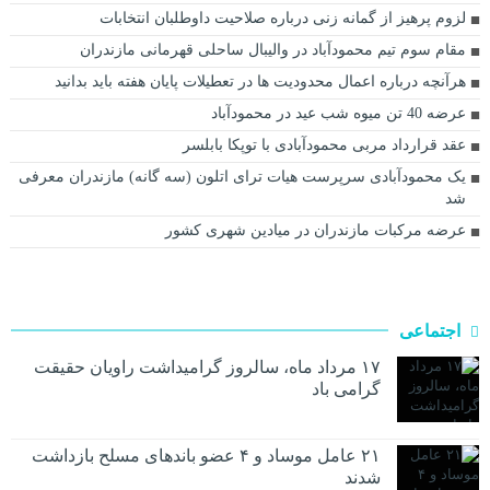
لزوم پرهیز از گمانه زنی درباره صلاحیت‌ داوطلبان انتخابات
مقام سوم تیم محمودآباد در والیبال ساحلی قهرمانی مازندران
هرآنچه درباره اعمال محدودیت ها در تعطیلات پایان هفته باید بدانید
عرضه 40 تن میوه شب عید در محمودآباد
عقد قرارداد مربی محمودآبادی با توپکا بابلسر
یک محمودآبادی سرپرست هیات ترای اتلون (سه گانه) مازندران معرفی
شد
عرضه مرکبات مازندران در میادین شهری کشور
اجتماعی
۱۷ مرداد ماه، سالروز گرامیداشت راویان حقیقت
گرامی باد
۲۱ عامل موساد و ۴ عضو باند‌های مسلح بازداشت
شدند