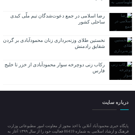
رضا اسلامی در جمع دعوت‌شدگان تیم ملّی کبدی
ساحلی کشور
نخستین طلای وزنه‌برداری زنان محمودآبادی بر گردن
شقایق رادمنش
رکاب زنی دوچرخه سوار محمودآبادی از خزر تا خلیج
فارس
درباره سایت
پایگاه خبری محمودآباد آنلاین با اخذ مجوز از معاونت امور مطبوعاتی وزارت
فرهنگ و ارشاد اسلامی به شماره 86419 فعالیت خود را از سال ۱۳۹۹ آغاز به