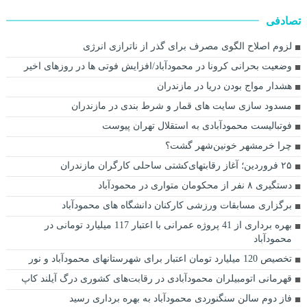
تصادفی
لزوم اصلاح الگوی مصرف برای گذر از ناترازی انرژی
وضعیت بحرانی کرونا در محمودآباد/افزایش فوتی ها در روزهای اخیر
هشدار مواج بودن دریا در مازندران
مسدود سازی سایت های قمار و شرط بندی در مازندران
فوتبالیست محمودآبادی به استقلال تهران پیوست
چرا خرمشهر خونین‌شهر گشت؟
‎۲۵ فروردین؛ آغاز رقابتهای‌کشتی ساحلی کارگران مازندران
دستگیری ۸ نفر از محکومان متواری در محمودآباد
برگزاری مسابقات ورزشی کارکنان دانشگاه های محمودآباد
بهره برداری از 41 پروژه عمرانی با اعتبار 117 میلیارد تومانی در
محمودآباد
تخصیص 120 میلیارد تومان اعتبار برای شهرستانهای محمودآباد و نور
قهرمانی اتومبیلران محمودآبادی در رقابت‌های کشوری درگ آیلند کاپ
فاز دوم سالن سنگنوردی محمودآباد به بهره برداری رسید