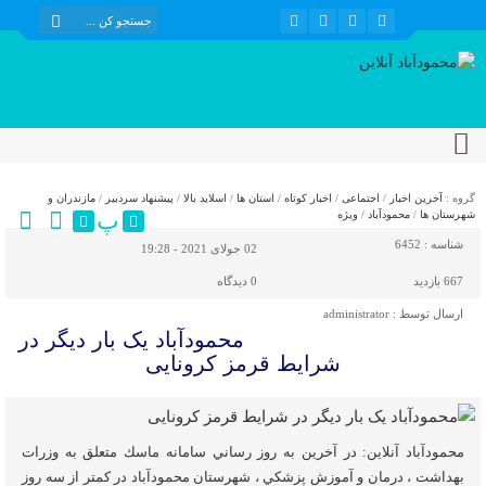
گروه :
آخرین اخبار
/
اجتماعی
/
اخبار کوتاه
/
استان ها
/
اسلاید بالا
/
پیشنهاد سردبیر
/
مازندران و
پ
شهرستان ها
/
محمودآباد
/
ویژه
شناسه :
6452
02 جولای 2021 - 19:28
667 بازدید
0
دیدگاه
ارسال توسط :
administrator
محمودآباد یک بار دیگر در
شرایط قرمز کرونایی
محمودآباد آنلاین: در آخرين به روز رساني سامانه ماسك متعلق به وزرات
بهداشت ، درمان و آموزش پزشكي ، شهرستان محمودآباد در كمتر از سه روز