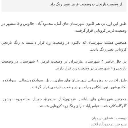
از وضعيت نارنجي به وضعيت قرمز تغيير رنگ داد.
طبق اين ارزيابي هم اكنون شهرستان هاي آمل، محمودآباد ، چالوس و قائمشهر در
وضعيت قرمز كرونايي قرار گرفتند.
همچنين هشت شهرستان كه تاكنون در وضعيت زرد قرار داشتند به رنگ نارنجي
كرونايي تغيير رنگ دادند.
در حال حاضر ۴ شهرستان مازندران در وضعیت قرمز، ۹ شهرستان در وضعیت
نارنجی و ۹ شهرستان در وضعیت زرد قرار دارند.
طبق آخرين به روزرساني شهرستان هاي ساری، بابل، سوادکوه‌شمالی، سوادکوه،
نکا، بهشهر، نور، تنکابن و رامسر در وضعيت نارنجي قرار گرفتند .
همچنين شهرستان هاي بابلسر، فریدون‌کنار، سیمرغ، جویبار، میاندورود، نوشهر،
گلوگاه،کلاردشت، عباس‌آباد داراي رنگ زرد كرونايي هستند.
نویسنده : شقایق ناییجیان
منبع خبر : محمودآباد آنلاین