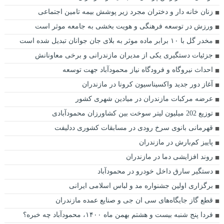
زنان خانه دار و دختران مجرد زیر پوشش بیمه تامین اجتماعی
ورزش در توسعه فرهنگی و هویت بخشی به جامعه موثر است
مخدر گل با ۱۰ برابر ماده موثر به بلای جان جوانان تبدیل شده‌ است
جزئیات دستگیری یکی از مدیران مازندرانی و برخی معاونانش
احداث نیروگاه و فرودگاه نیاز محمودآباد جهت توسعه
آغاز دور جدید واکسیناسیون کرونا در مازندران
عرضه مرکبات مازندران در میادین شهری کشور
توزیع 202 میلیون لیتر سوخت بین کشاورزان محمودآبادی
قهرمانی بانوی سرخ رودی در مسابقات کشوری ددلیفت
پاییز کم‌بارش در مازندران
روند افزایشی دما در مازندران
دستگير سارق داخل خودرو در محمودآباد
برگزاری اولین جشنواره مد و لباس اسلامی ایرانی
قطع گاز جایگاه‌های سی ان جی و صنایع عمده مازندران
فردا پنج شنبه بیست و هشتم بهمن ماه ۱۴۰۰، محمودآباد چه خبره؟