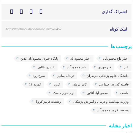
اشتراک گذاری :
لینک کوتاه :
https://mahmoudabadonline.ir/?p=6452
برچسب ها
اخبار داغ محمودآباد
اخبار محمودآباد
پایگاه خبری محمودآباد آنلاین
خبر
خبر فوری
خبر محمودآباد
خسرو طالبی
دانشگاه علوم پزشکی مازندران
درخانه بمانیم
سرخ رود
فاصله گذاری اجتماعی
کادر درمان
کرونا
کووید 19
ماسک
محمودآباد آنلاین
نرم افزار ماسک
وزارت بهداشت و درمان و آموزش پزشکی
وضعیت قرمز کرونا
وضعیت قرمز محمودآباد
اخبار مشابه