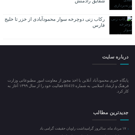
شقایق رادمنش
رکاب زنی دوچرخه سوار محمودآبادی از خزر تا خلیج
فارس
درباره سایت
پایگاه خبری محمودآباد آنلاین با اخذ مجوز از معاونت امور مطبوعاتی وزارت
فرهنگ و ارشاد اسلامی به شماره 86419 فعالیت خود را از سال ۱۳۹۹ آغاز به
کار کرد.
جدیدترین مطالب
۱۷ مرداد ماه، سالروز گرامیداشت راویان حقیقت گرامی باد