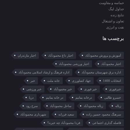
حماسه و مقاومت
جداول لیگ
نتایج زنده
تعاون و اشتغال
نفت و انرژی
برچسب ها
آموزش و پرورش محمودآباد
اخبار داغ محمودآباد
اخبار مازندران
اخبار محمودآباد
اخبار ورزشی محمودآباد
اداره برق شهرستان محمودآباد
اداره فرهنگ و ارشاد اسلامی محمودآباد
انتخابات 1400
جهاد کشاورزی
خانه ملت
خبر
خبرفوری
خبر فوری
خبر محمودآباد
خبر ورزشی
خسرو طالبی
درخانه بمانیم
در خانه بمانیم
دریا
زباله
زباله محمودآباد
ساحل محمودآباد
سرخ رود
سرهنگ محمود حسین زاده
سعید فرزانه
شهرداری محمودآباد
فاصله گذاری اجتماعی
فردا محمودآباد چه خبره؟