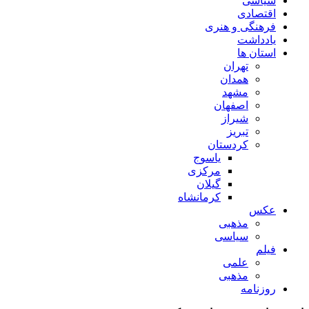
سیاسی
اقتصادی
فرهنگی و هنری
یادداشت
استان ها
تهران
همدان
مشهد
اصفهان
شیراز
تبریز
کردستان
یاسوج
مرکزی
گیلان
کرمانشاه
عکس
مذهبی
سیاسی
فیلم
علمی
مذهبی
روزنامه