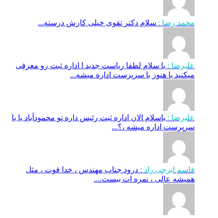
محمد رضا :
سلام دکتر تقوی خیلی کارش درسته...
علیرضا :
با سلام لطفا ریاست جدید ا اداره ثبت‌ رو معرفی
میکنید یا هنوز با سرپرست اداره‌ میشه...
علیرضا :
باسلام الان اداره ثبت رئیس داره تو محمودآباد یا با
سرپرست اداره میشه ،؟...
قاسم ایرجی راد :
درود جناب مهندس ، خدا قوت ، مثل
همیشه عالی ، نمره ات بیست....