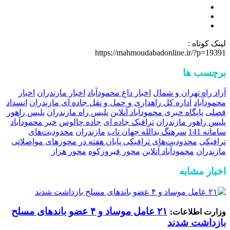
لینک کوتاه :
https://mahmoudabadonline.ir/?p=19391
برچسب ها
آزاد راه تهران و شمال
اخبار داغ محمودآباد
اخبار مازندران
اخبار
محمودآباد
اداره کل راهداری و حمل و نقل جاده ای مازندران
انسداد
فصلی
پایگاه خبری محمودآباد آنلاین
پلیس راه مازندران
پلیس راهور
پلیس راهور مازندران
ترافیک جاده ای
جاده چالوس
خبر محمودآباد
سامانه 141
سرهنگ یدالله جهان تاب
مازندران
محدودیت‌های
ترافیکی
محدودیت‌های ترافیکی پایان هفته در محورهای مواصلاتی
مازندران
محمودآباد آنلاین
محور فیروزکوه
محور هراز
اخبار مشابه
۲۱ عامل موساد و ۴ عضو باند‌های مسلح
وزارت اطلاعات:
بازداشت شدند