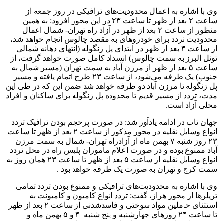
وی با اشاره به اعمال محدودیت‌های ترافیکی در روز جمعه از
ساعت ۲ بعد از ظهر تا ساعت ۲۳ در این محور افزود: به همین
منظور از ساعت ۲ بعد از ظهر در آزاد راه تهران- شمال اعمال
محدودیت تردد برای خودروهای به مقصد چالوس انجام خواهد شد،
از ساعت ۳ بعد از ظهر در ابتدای پل زنگوله (انتهای دهانه شمالی
تونل البرز به سمت چالوس) انسداد کامل صورت خواهد گرفت، از
ساعت ۵ بعد از ظهر از مرزن آباد به سمت تهران (مسیر شمال به
جنوب) یک طرفه می‌شود، از ساعت ۲۳ طرح اتمام یافته و مسیر
پل زنگوله تا مرزن آباد دو طرفه خواهد شد ضمن این که در طی این
مدت، تردد از مسیر قدیم تا محدوده پل زنگوله برای ساکنان و افراد
محلی آزاد است.
جهان تاب در ادامه یادآور شد: در صورت پرحجم بودن ترافیک تردد
انواع وسایل نقلیه در محور مذکور از ساعت ۲ بعد از ظهر تا ساعت
۲۳ روز شنبه ۷ بهمن ماه از آزادراه تهران- شمال به سمت مرزن
آباد ممنوع بوده و در صورت اعلام ماموران پلیس راه در محل تردد
انواع وسایل نقلیه از ساعت ۵ بعد از ظهر تا ساعت ۲۳ همان روز به
سمت کرج و تهران به صورت یک طرفه خواهد بود .
وی با اشاره به محدودیت‌های ترافیکی و ممنوع بودن تردد تمامی
تریلرها از محور هراز، گفت: تردد انواع کامیون و کامیونت به
استثنای حاملین مواد سوختی و فاسدشدنی از ساعت ۲ بعد از ظهر
تا ساعت ۲۴ روزهای چهارشنبه و پنج شنبه ۴ و ۵ بهمن ماه و