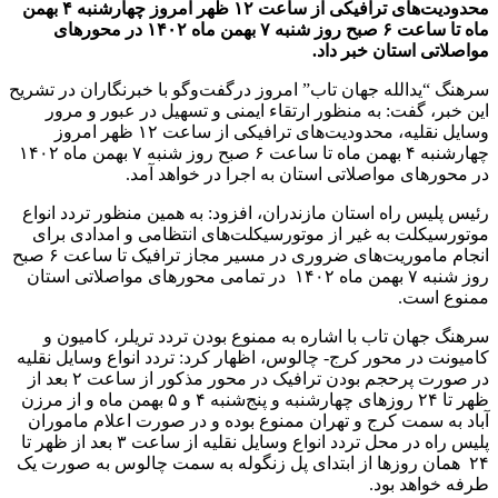
محدودیت‌های ترافیکی از ساعت ۱۲ ظهر امروز چهارشنبه ۴ بهمن
ماه تا ساعت ۶ صبح روز شنبه ۷ بهمن ماه ۱۴۰۲ در محورهای
مواصلاتی استان خبر داد.
سرهنگ “یدالله جهان تاب” امروز درگفت‌وگو با خبرنگاران در تشریح
این خبر، گفت: به منظور ارتقاء ایمنی و تسهیل در عبور و مرور
وسایل نقلیه، محدودیت‌های ترافیکی از ساعت ۱۲ ظهر امروز
چهارشنبه ۴ بهمن ماه تا ساعت ۶ صبح روز شنبه ۷ بهمن ماه ۱۴۰۲
در محورهای مواصلاتی استان به اجرا در خواهد آمد.
رئیس پلیس راه استان مازندران، افزود: به همین منظور تردد انواع
موتورسیکلت به غیر از موتورسیکلت‌های انتظامی و امدادی برای
انجام ماموریت‌های ضروری در مسیر مجاز ترافیک تا ساعت ۶ صبح
روز شنبه ۷ بهمن ماه ۱۴۰۲ در تمامی محورهای مواصلاتی استان
ممنوع است.
سرهنگ جهان تاب با اشاره به ممنوع بودن تردد تریلر، کامیون و
کامیونت در محور کرج- چالوس، اظهار کرد: تردد انواع وسایل نقلیه
در صورت پرحجم بودن ترافیک در محور مذکور از ساعت ۲ بعد از
ظهر تا ۲۴ روزهای چهارشنبه و پنج‌شنبه ۴ و ۵ بهمن ماه و از مرزن
آباد به سمت کرج و تهران ممنوع بوده و در صورت اعلام ماموران
پلیس راه در محل تردد انواع وسایل نقلیه از ساعت ۳ بعد از ظهر تا
۲۴ همان روزها از ابتدای پل زنگوله به سمت چالوس به صورت یک
طرفه خواهد بود.