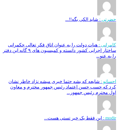
حضرتی :
شاید الکی بگه!!...
کامرانی :
هیات دولت را به عنوان اتاق فکر تعالی حکمرانی
ساختار اجرایی کشور دانسته و کمیسیون های ۹ گانه این دفتر
را به عنو...
احسانو :
شایعه که بشه حتما خبری میشه نژاد خاطر نشان
کرد که حسب حسن اعتماد رئیس جمهور محترم و معاون
اول محترم رئیس جمهور...
modir :
این فقط یک خبر تستی هست...