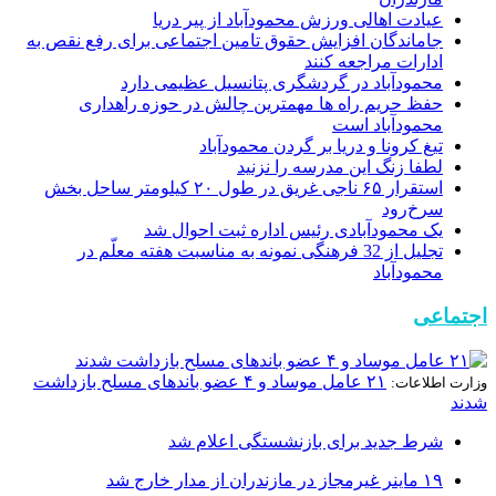
عیادت اهالی ورزش محمودآباد از پیر دریا
جاماندگان افزایش حقوق تامین اجتماعی برای رفع نقص به
ادارات مراجعه کنند
محمودآباد در گردشگری پتانسیل عظیمی دارد
حفظ حریم راه ها مهمترین چالش در حوزه راهداری
محمودآباد است
تیغ کرونا و دریا بر گردن محمودآباد
لطفا زنگ این مدرسه را نزنید
استقرار ۶۵ ناجی غریق در طول ۲۰ کیلومتر ساحل بخش
سرخ‌رود
یک محمودآبادی رئیس اداره ثبت احوال شد
تجلیل از 32 فرهنگی نمونه به مناسبت هفته معلّم در
محمودآباد
اجتماعی
۲۱ عامل موساد و ۴ عضو باند‌های مسلح بازداشت
وزارت اطلاعات:
شدند
شرط جدید برای بازنشستگی اعلام شد
۱۹ ماینر غیرمجاز در مازندران از مدار خارج شد