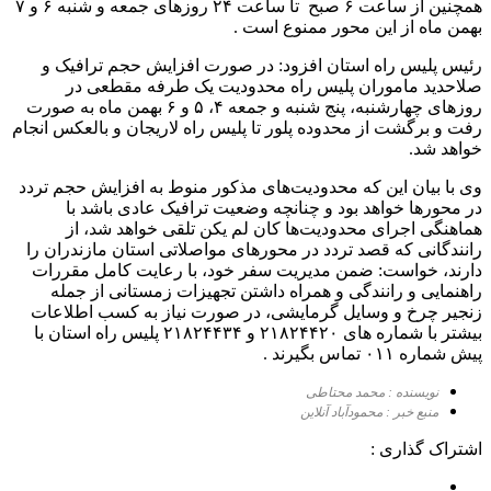
همچنین از ساعت ۶ صبح تا ساعت ۲۴ روزهای جمعه و شنبه ۶ و ۷
بهمن ماه از این محور ممنوع است .
رئیس پلیس راه استان افزود: در صورت افزایش حجم ترافیک و
صلاحدید ماموران پلیس راه محدودیت یک طرفه مقطعی در
روزهای چهارشنبه، پنج شنبه و جمعه ۴، ۵ و ۶ بهمن ماه به صورت
رفت و برگشت از محدوده پلور تا پلیس راه لاریجان و بالعکس انجام
خواهد شد.
وی با بیان این که محدودیت‌های مذکور منوط به افزایش حجم تردد
در محورها خواهد بود و چنانچه وضعیت ترافیک عادی باشد با
هماهنگی اجرای محدودیت‌ها کان لم یکن تلقی خواهد شد، از
رانندگانی که قصد تردد در محورهای مواصلاتی استان مازندران را
دارند، خواست: ضمن مدیریت سفر خود، با رعایت کامل مقررات
راهنمایی و رانندگی و همراه داشتن تجهیزات زمستانی از جمله
زنجیر چرخ و وسایل گرمایشی، در صورت نیاز به کسب اطلاعات
بیشتر با شماره های ۲۱۸۲۴۴۲۰ و ۲۱۸۲۴۴۳۴ پلیس راه استان با
پیش شماره ۰۱۱ تماس بگیرند .
نویسنده : محمد محتاطی
منبع خبر : محمودآباد آنلاین
اشتراک گذاری :