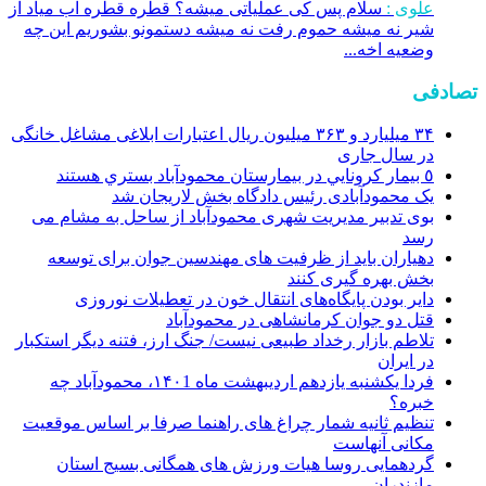
علوی :
سلام پس کی عملیاتی میشه؟ قطره قطره اب میاد از
شیر نه میشه حموم رفت نه میشه دستمونو بشوریم این چه
وضعیه اخه...
تصادفی
۳۴ میلیارد و ۳۶۳ میلیون ریال اعتبارات ابلاغی مشاغل خانگی
در سال جاری
٥ بيمار كرونايي در بيمارستان محمودآباد بستري هستند
یک محمودآبادی رئیس دادگاه بخش لاریجان شد
بوی تدبیر مدیریت شهری محمودآباد از ساحل به مشام می
رسد
دهیاران باید از ظرفیت های مهندسین جوان برای توسعه
بخش بهره گیری کنند
دایر بودن پایگاه‌های انتقال خون در تعطیلات نوروزی
قتل دو جوان کرمانشاهی در محمودآباد
تلاطم بازار رخداد طبیعی نیست/ جنگ ارز، فتنه دیگر استکبار
در ایران
فردا یکشنبه یازدهم اردیبهشت ماه ۱۴۰1، محمودآباد چه
خبره؟
تنظیم ثانیه شمار چراغ های راهنما صرفا بر اساس موقعیت
مکانی آنهاست
گردهمایی روسا هیات ورزش های همگانی بسیج استان
مازندران