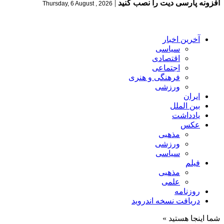
افزونه پارسی دیت را نصب کنید
|
Thursday, 6 August , 2026
آخرین اخبار
سیاسی
اقتصادی
اجتماعی
فرهنگی و هنری
ورزشی
ایران
بین الملل
یادداشت
عکس
مذهبی
ورزشی
سیاسی
فیلم
مذهبی
علمی
روزنامه
دریافت نسخه اندروید
شما اینجا هستید »