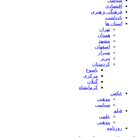
سیاسی
اقتصادی
فرهنگی و هنری
یادداشت
استان ها
تهران
همدان
مشهد
اصفهان
شیراز
تبریز
کردستان
یاسوج
مرکزی
گیلان
کرمانشاه
عکس
مذهبی
سیاسی
فیلم
علمی
مذهبی
روزنامه