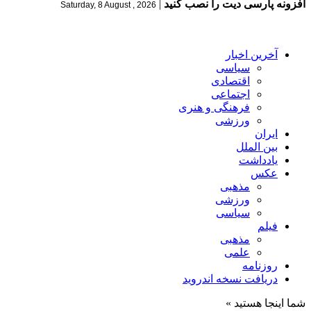
افزونه پارسی دیت را نصب کنید
|
Saturday, 8 August , 2026
آخرین اخبار
سیاسی
اقتصادی
اجتماعی
فرهنگی و هنری
ورزشی
ایران
بین الملل
یادداشت
عکس
مذهبی
ورزشی
سیاسی
فیلم
مذهبی
علمی
روزنامه
دریافت نسخه اندروید
شما اینجا هستید »