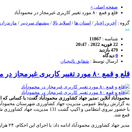
صفحه اصلی »
قلع و قمع ۸۰ مورد تغییر کاربری غیرمجاز در محمودآباد
گروه :
آخرین اخبار
/
استان ها
/
اسلاید بالا
/
پیشنهاد سردبیر
/
مازندران
پ
شناسه :
11867
22 فوریه 2022 - 20:47
479 بازدید
0
دیدگاه
ارسال توسط :
شقایق نائیجیان
قلع و قمع ۸۰ مورد تغییر کاربری غیرمجاز در محمودآباد
محمودآباد آنلاین :مدیر جهاد کشاورزی محمودآباد گفت: با کسانی که امن
با حضور نیروی انتظامی و اکیپ 
قمع شد.
مدیر جهاد کشاورزی محمودآباد ادامه داد: با اجرای این احکام، ۲۴ هزار متر مربع از زمینهای کشاورزی این شهرستان آزاد سازی و به چرخه تولید باز گشت.