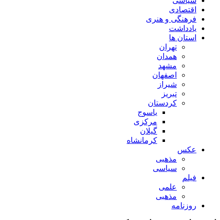
سیاسی
اقتصادی
فرهنگی و هنری
یادداشت
استان ها
تهران
همدان
مشهد
اصفهان
شیراز
تبریز
کردستان
یاسوج
مرکزی
گیلان
کرمانشاه
عکس
مذهبی
سیاسی
فیلم
علمی
مذهبی
روزنامه