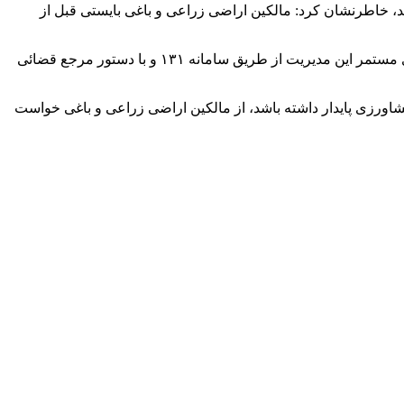
د شد، خاطرنشان کرد: مالکین اراضی زراعی و باغی بایستی قبل از
این مقام مسئول در ادامه با اشاره به اجرای ماده 3 و تبصره 2 ماده 10 قانون حفظ کاربری اراضی در محمودآباد، گفت: بر اساس پیگیری‌های مستمر این مدیریت از طریق سامانه ۱۳۱ و با دستور مرجع قضائی
شاورزی پایدار داشته باشد، از مالکین اراضی زراعی و باغی خواست