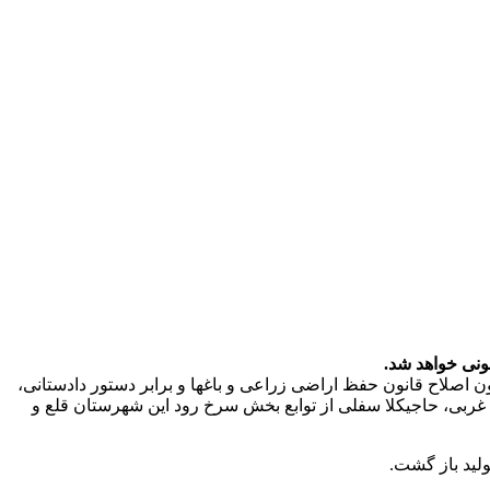
نونی خواهد شد.
ابط عمومی مدیریت جهاد کشاورزی شهرستان محمودآباد، محمد هادی زاده اظهار کرد: در راستای اجرای تبصره 2 ماده 10 قانون اصلاح قانون حفظ اراضی زراعی و باغها و برابر دستور دادستانی،
اکلا، سرخ رود غربی، حاجیکلا سفلی از توابع بخش سرخ رود این شهرستان قلع و