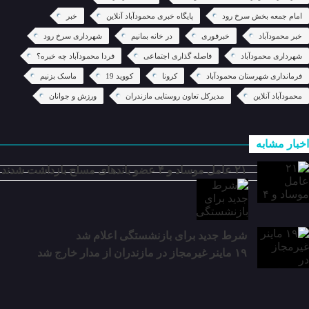
امام جمعه بخش سرخ رود
پایگاه خبری محمودآباد آنلاین
خبر
خبر محمودآباد
خبرفوری
در خانه بمانیم
شهرداری سرخ رود
شهرداری محمودآباد
فاصله گذاری اجتماعی
فردا محمودآباد چه خبره؟
فرمانداری شهرستان محمودآباد
کرونا
کووید 19
ماسک بزنیم
محمودآباد آنلاین
مدیرکل تعاون روستایی مازندران
ورزش و جوانان
اخبار مشابه
۲۱ عامل موساد و ۴ عضو باند‌های مسلح بازداشت شدند
شرط جدید برای بازنشستگی اعلام شد
۱۹ ماینر غیرمجاز در مازندران از مدار خارج شد