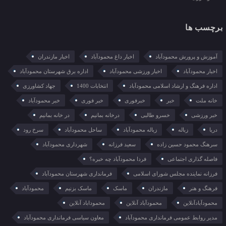
برچسب ها
آموزش و پرورش محمودآباد
اخبار داغ محمودآباد
اخبار مازندران
اخبار محمودآباد
اخبار ورزشی محمودآباد
اداره برق شهرستان محمودآباد
اداره فرهنگ و ارشاد اسلامی محمودآباد
انتخابات 1400
جهاد کشاورزی
خانه ملت
خبر
خبرفوری
خبر فوری
خبر محمودآباد
خبر ورزشی
خسرو طالبی
درخانه بمانیم
در خانه بمانیم
دریا
زباله
زباله محمودآباد
ساحل محمودآباد
سرخ رود
سرهنگ محمود حسین زاده
سعید فرزانه
شهرداری محمودآباد
فاصله گذاری اجتماعی
فردا محمودآباد چه خبره؟
فرزانه نماینده مجلس شورای اسلامی
فرمانداری شهرستان محمودآباد
فرهنگ و هنر
مازندران
ماسک
ماسک بزنیم
محمودآباد
محمودآبادآنلاین
محمودآباد آنلاین
محموداباد آنلاین
مدیر روابط عمومی فرمانداری محمودآباد
معاون سیاسی فرمانداری محمودآباد