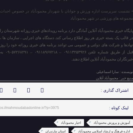
• نشست سرپرست اداره ورزش و جوانان با شهردار محمودآباد در خصوص احداث
مجموعه های ورزشی در شهر محمودآباد
پایگاه خبری محمودآباد آنلاین آمادگی دارد برنامه رویدادهای خبری روزانه شهرستان را
در قالب یک بسته خبری هر روز اطلاع رسانی کند. دستگاه های اجرایی ، سازمان ها ،
نهادها و شرکت های دولتی و عمومی می توانند برنامه های خبری روزانه خود را روز
قبل از طریق شماره تلفن ۰۹۱۱۳۲۵۳۹۲۶ – ۰۹۱۱۸۹۶۷۲۱۸ – ۰۹۰۵۷۲۶۸۲۹۱ به
خبرنگاران محمودآباد آنلاین اطلاع دهند.
نویسنده : سارا اسماعیلی
منبع خبر : محمودآباد آنلاین
اشتراک گذاری :
لینک کوتاه :
tps://mahmoudabadonline.ir/?p=3975
آموزش و پرورش محمودآباد
اخبار محمودآباد
اداره فرهنگ و ارشاد اسلامی محمودآباد
استان مازندران