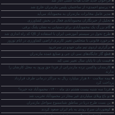
‌فراخوان جدید جذب هیات علمی آغاز شد
« پرستو احمدی» از ساختمان پلیس مازندران خارج شد
مدیر عامل‌ مخابرات مازندران به محمودآباد می‌آید
تجلیل از خبرنگاران محمودآبادی فعال در بخش کشاورزی
گام بزرگ یک محمودآبادی برای دستیابی به نشان پلنگ برفی
طرح تحول در سیستم آموزشی ایران با استفاده از QR کد راه اندازی شد
برخورد قانونی با متخلفین تغییر کاربری اراضی کشاورزی در ایام نوروز
برگزاری اردوی تیم ملی جودو در سرخرود
قطع گاز جایگاه‌های سی ان جی و صنایع عمده مازندران
قیمت نان تا پایان سال تغییر نمی کند
کارمندان واکسن نزده مازندرانی از فردا حق ورود به محل کارشان را
ندارند
بیمه سلامت ۸۰ هزار میلیارد ریال به مراکز درمانی طرف قرارداد
پرداخت کرد
فردا سه شنبه بیست هشتم دی ماه ۱۴۰۰، محمودآباد چه خبره؟
دو باغ ویلای میلیاردی غیر مجاز در محمودآباد تخریب شد
بن بست طرح دریا در مناطق شناممنوع سواحل مازندران
کوهنوردان سرخ رودی به بام ایران صعود کردند