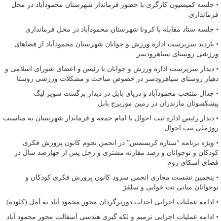
• جلسه کمیسیون کارگری با حضور فرماندار شهرستان محمودآباد در محل
فرمانداری
• جلسه ستاد مقابله با کرونا شهرستان محمودآباد در محل فرمانداری
• بازدید سرپرست اداره ورزش و جوانان شهرستان محمودآباد از فضاهای
ورزشی روستای سیاهرودسر
• دیدار سرپرست اداره ورزش و جوانان با رئیس و اعضای شورای اسلامی و
دهیار روستای سیاهرودسر در خصوص مباحث و مشکلات ورزشی روستا
• جدال منتخب محمودآباد و دریای بابل در دیدار برگشت سوپر لیگ
پیشکسوتان مازندران در زمین موزیرج بابل
• دیدار رئیس اداره ثبت احوال با امام جمعه و فرماندار شهرستان به مناسبت
روزملی ثبت احوال
• ویژه برنامه “ستاره کریسمس” در انجمن نجوم کانون پرورش فکری
کودکان و نوجوانان و رصد مقارنه مشتری و زحل پس از چهارصد سال در
فضای اسکای روم
• پنجمین نشست مجازی انجمن سرود کانون پرورش فکری کودکان و
نوجوانان مبانی نت خوانی و سلفژ
• ادامه عملیات اجرایی احداث دوربرگردان محور محمود آباد به آمل (کلوده)
• ادامه عملیات اجرایی ترمیم و لکه گیری هندسی آسفالت محور محمود آباد