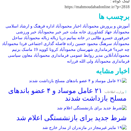
لینک کوتاه :
https://mahmoudabadonline.ir/?p=2818
برچسب ها
آموزش و پرورش محمودآباد
اخبار محمودآباد
اداره فرهنگ و ارشاد اسلامی
محمودآباد
جهاد کشاورزی
خانه ملت
خبر
خبر محمودآباد
خبر ورزشی
خبرفوری
خسرو طالبی
در خانه بمانیم
دریا
زباله
زباله محمودآباد
ساحل
محمودآباد
سرهنگ محمود حسین زاده
فاصله گذاری اجتماعی
فردا محمودآباد
چه خبره؟
فرمانداری شهرستان محمودآباد
کرونا
کووید 19
ماسک بزنیم
محمودآبادآنلاین
مدیر روابط عمومی فرمانداری محمودآباد
معاون سیاسی
فرمانداری محمودآباد
ولی الله فرزانه
اخبار مشابه
۲۱ عامل موساد و ۴ عضو باند‌های
وزارت اطلاعات:
مسلح بازداشت شدند
شرط جدید برای بازنشستگی اعلام شد