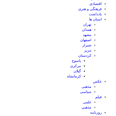
اقتصادی
فرهنگی و هنری
یادداشت
استان ها
تهران
همدان
مشهد
اصفهان
شیراز
تبریز
کردستان
یاسوج
مرکزی
گیلان
کرمانشاه
عکس
مذهبی
سیاسی
فیلم
علمی
مذهبی
روزنامه