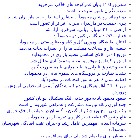
شهریور 1400 پایان عمرکوچه های خاکی سرخرود
مردم نگران تامین سوخت نباشند
دو فرماندار پیشین محمودآباد مشاور استاندار جدید مازندران شدند
پیری جمعیت در مازندران بحرانی فراتر از تصور است
اراضی «۲۱۰ میلیارد ریالی» سرخرود آزاد شد
فعالیت 753 دستگاه تراکتور در محمودآباد
افتتاح نمایشگاه نوروزی گل و گیاه و صنایع‌دستی در محمودآباد
شعله ایثار و شجاعت مملکت ما را از خطرات نجات می‌دهد
توزیع 61 تن کالای اساسی تنظیم بازاری در محمودآباد
از چهار کشاورز موفق و نمونه محمودآبادی تجلیل شد
تنبیه و تشویق نانوایی ها باید موازی با هم صورت گیرد
تشدید نظارت بر فروشگاه های سموم نباتی در محمودآباد
اضافه شدن ۶ نفر به تنور انتخابات در محمودآباد
مهر ۱۴۰۱؛ آغاز همکاری پذیرفته شدگان آزمون استخدامی آموزش و
پرورش
صعود محمودآباد به دور حذفی لیگ بسکتبال جوانان کشور
جمع آوری زباله نیازمند مشارکت و همراهی شهروندان است
رکاب‌زنی زوج ورزشکار از گیلان تا گلستان در حمایت از فک خزری
قلع و قمع 43 قطعه تغییر کاربری غیرمجاز در محمودآباد
سرمایه انسانی مهمترین عامل رشد و جبران عقب افتادگی شهرستان
محمودآباد
تابستان برای ما تمام شد ولی برای مسافرین نه