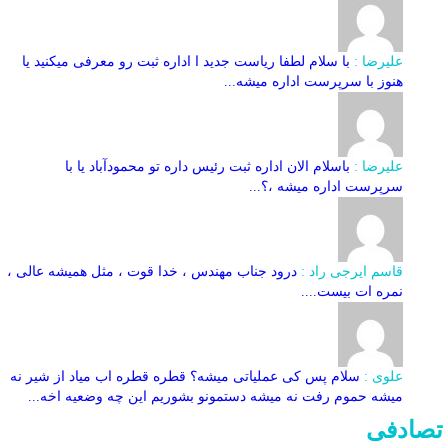
علیرضا :
با سلام لطفا ریاست جدید ا اداره ثبت‌ رو معرفی میکنید یا
هنوز با سرپرست اداره‌ میشه...
علیرضا :
باسلام الان اداره ثبت رئیس داره تو محمودآباد یا با
سرپرست اداره میشه ،؟...
قاسم ایرجی راد :
درود جناب مهندس ، خدا قوت ، مثل همیشه عالی ،
نمره ات بیست....
علوی :
سلام پس کی عملیاتی میشه؟ قطره قطره اب میاد از شیر نه
میشه حموم رفت نه میشه دستمونو بشوریم این چه وضعیه اخه...
تصادفی