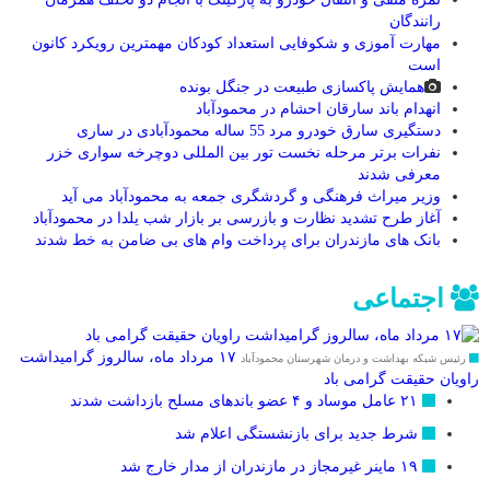
رانندگان
مهارت آموزی و شکوفایی استعداد کودکان مهمترین رویکرد کانون
است
همایش پاکسازی طبیعت در جنگل بونده
انهدام باند سارقان احشام در محمودآباد
دستگیری سارق خودرو مرد 55 ساله محمودآبادی در ساری
نفرات برتر مرحله نخست تور بین المللی دوچرخه سواری خزر
معرفی شدند
وزیر میراث فرهنگی و گردشگری جمعه به محمودآباد می آید
آغاز طرح تشدید نظارت و بازرسی بر بازار شب یلدا در محمودآباد
بانک های مازندران برای پرداخت وام های بی ضامن به خط شدند
اجتماعی
۱۷ مرداد ماه، سالروز گرامیداشت
رئیس شبکه بهداشت و درمان شهرستان محمودآباد
راویان حقیقت گرامی باد
۲۱ عامل موساد و ۴ عضو باند‌های مسلح بازداشت شدند
شرط جدید برای بازنشستگی اعلام شد
۱۹ ماینر غیرمجاز در مازندران از مدار خارج شد