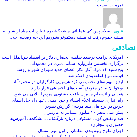
نمره ات بیست....
علوی :
سلام پس کی عملیاتی میشه؟ قطره قطره اب میاد از شیر نه
میشه حموم رفت نه میشه دستمونو بشوریم این چه وضعیه اخه...
تصادفی
آمریکای ترامپ درصدد سلطه انحصاری دلار بر اقتصاد بین‌الملل است
برگزاری نخستین طنزواره استانی میرما در محمودآباد
پنج شنبه ۱۴ مراد آغاز بکار اعضای جدید شورای شهر و روستا
قیمت مرغ قطعه‌بندی اعلام شد
ابلاغ سهمیه‌های تخصیصی کود شیمیایی کارگزاران در محمودآباد
نوجوانان ما در معرض آسیب‌های اجتماعی قرار دارند
همدلی و انسجام مدیران باعث خشنودی مردم انقلابی می شود
راه اندازی سیستم اعلام اطفاء و خود ایمنی ، تنها راه حل اطفای
حریق در برج های بلند مرتبه / گزارش تصویر
پیش بینی سفر ۲۰ میلیون مسافر به مازندران
ضد و نقیض گویی مسئولان درباره بازگشایی دانشگاه‌ها/ آموزش‌ها
حضوری یا مجازی؟
اجرای طرح رتبه بندی معلمان از اول مهر امسال
نمره منفی و انتقال خودرو به پارکینگ با انجام دو تخلف همزمان