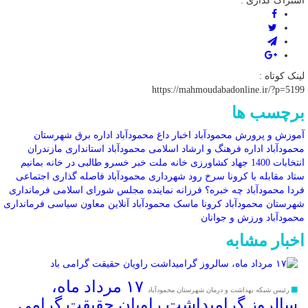
اشتراک گذاری :
لینک کوتاه :
https://mahmoudabadonline.ir/?p=5199
برچسب ها
آموزش و پرورش محمودآباد
اخبار داغ محمودآباد
اداره برق شهرستان
محمودآباد
اداره فرهنگ و ارشاد اسلامی محمودآباد
استانداری مازندران
انتخابات 1400
جهاد کشاورزی
خانه ملت
خبر
خسرو طالبی
در خانه بمانیم
ستاد مقابله با کرونا
سرخ رود
شهرداری محمودآباد
فاصله گذاری اجتماعی
فردا محمودآباد چه خبره؟
فرزانه نماینده مجلس شورای اسلامی
فرمانداری
شهرستان محمودآباد
کرونا
ماسک
محمودآباد آنلاین
معاون سیاسی فرمانداری
محمودآباد
ورزش و جوانان
اخبار مشابه
۱۷ مرداد ماه،
رئیس شبکه بهداشت و درمان شهرستان محمودآباد
سالروز گرامیداشت راویان حقیقت گرامی