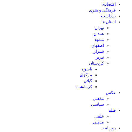
اقتصادی
فرهنگی و هنری
یادداشت
استان ها
تهران
همدان
مشهد
اصفهان
شیراز
تبریز
کردستان
یاسوج
مرکزی
گیلان
کرمانشاه
عکس
مذهبی
سیاسی
فیلم
علمی
مذهبی
روزنامه