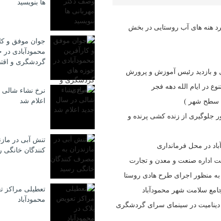
ها بنویسید
سرد هنه های آب روستایی در بخش
جوان موفق و کا
محمودآبادی در ح
گردشگری و اقت
 و بازدید رئیس آموزش و پرورش
ع در ایام الله دهه فجر
نرخ نشاء شالی 
اعلام شد
ی سطح شهر )
ر جلوگیری از زنده کشی پرنده و
تنش آبی در ماز
باد در محل فرمانداری
كنندگان خانگی 
ت اداره صنعت و معدن و تجارت
 به منظور اجرای طرح هادی روستا
تعطیلی مراکز ت
جامع سلامت شهر محمودآباد
محمودآباد
چیز ، گربه سیاه ، و دینامیت در سینمای سرای گردشگری