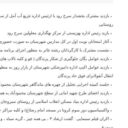
بازدید مشترک بخشدار سرخ رود با ارئیس اداره تئزیع آب آمل از 
روستایی
بازید رئیس اداره بهزیستی از مرکز نهگداری معلولین سرخ رود
آغاز امتحانان نوبت اول در کل مدارس شهرستان به صورت حضوری
نشست مشترک با کارگردانان رشته تئاتر به منظور اجرای برنامه متنو
بازدید عوامل یگان جلوگیری از شکار پرندگان ( قو و کلیه تالاب ها
بازدید عوامل اکیپ اداره دامپزشکی شهرستان از بازار روز به منظو
انتقال آنفولانزای فوق حاد پرندگان
جلسه کمیته اجرایی تجلیل از چهره های ماندگاهر شهرستان محمودآ
بازدید اعضای طرح شهید امانی از سطح شهرستان محمودآباد به هم
بازدید رئیس اداره بنیاد مسکن انقلاب اسلامی از روستای سیروجان
واکسیناسیون دوز سوم کرونا در مسجد امام رضا(ع) و کلیه مراکز 
اکران فیلم سینمایی : گشت ارشاد ۳ ، بی همه 
سیمرغ