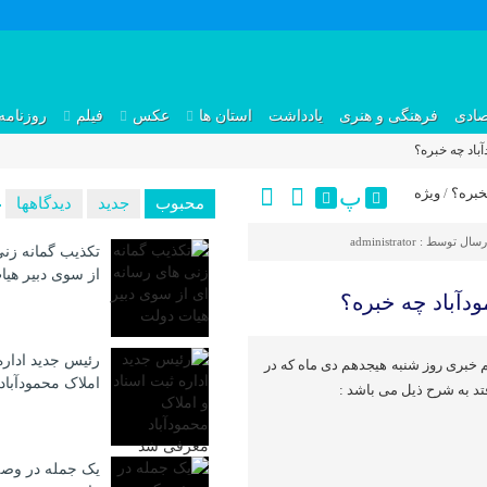
صادی
فرهنگی و هنری
یادداشت
استان ها
عکس
فیلم
روزنامه
پ
خبره؟
/
ویژه
محبوب
جدید
دیدگاهها
رسال توسط :
administrator
تکذیب گمانه زنی
از سوی دبیر هی
رئیس جدید اداره
هم خبری روز شنبه هیجدهم دی ماه که در
املاک محمودآبا
تد به شرح ذیل می باشد :
یک جمله در وصف