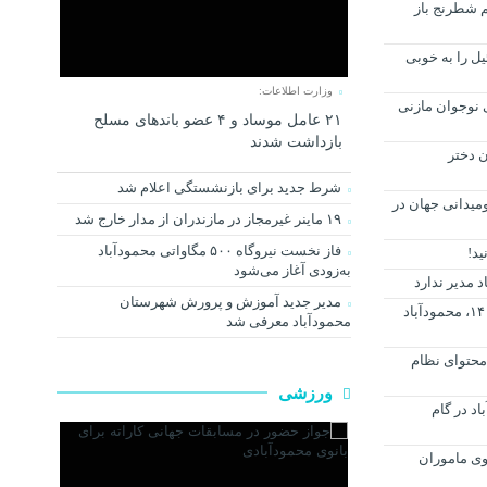
 شطرنج باز
ل را به خوبی
وزارت اطلاعات:
 نوجوان مازنی
۲۱ عامل موساد و ۴ عضو باند‌های مسلح
بازداشت شدند
ن دختر
شرط جدید برای بازنشستگی اعلام شد
میدانی جهان در
۱۹ ماینر غیرمجاز در مازندران از مدار خارج شد
فاز نخست نیروگاه ۵۰۰ مگاواتی محمودآباد
به‌زودی آغاز می‌شود
 مدیر ندارد
مدیر جدید آموزش و پرورش شهرستان
فردا پنجشنبه چهاردهم بهمن ماه ۱۴۰۰، محمودآباد
محمودآباد معرفی شد
محتوای نظام
ورزشی
د در گام
ی ماموران