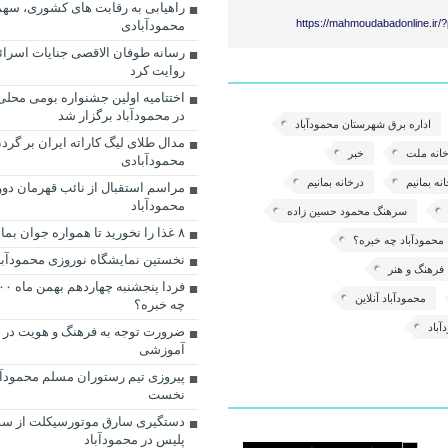
راهیابی به رقابت های کشوری، سهم
https://mahmoudabadonline.ir/
محمودآبادی
رسانه طوفان الاقصی جنایات اسرائی
روایت کرد
اختتامیه اولین جشنواره بومی محلی
در محمودآباد برگزار شد
اداره برق شهرستان محمودآباد
مدال طلای لیگ کاراته ایران بر گرد
انه ملت
خبر
محمودآبادی
نه بمانیم
درخانه بمانیم
مراسم استقبال از نائب قهرمان دوو
محمودآباد
سرهنگ محمود حسین زاده
۸ غذا را نخورید تا همواره جوان بمانید!
 محمودآباد چه خبره؟
نخستین نمایشگاه نوروزی محمودآباد
فرهنگ و هنر
محمودآباد آنلاین
چه خبره؟
باد
ضرورت توجه به فرهنگ و هویت در 
آموزشی
پیروزی تیم رستوران مسلم محمودآبا
نخست
دستگیری سارق موتورسیکلت از سو
پلیس در محمودآباد