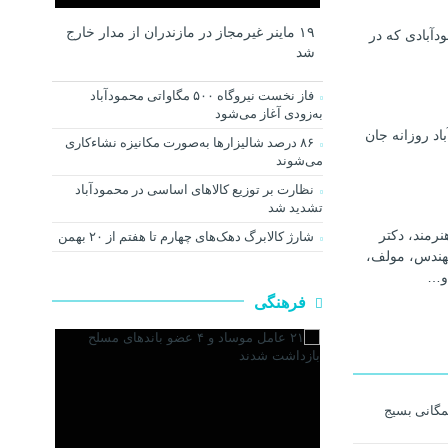
۱۹ ماینر غیرمجاز در مازندران از مدار خارج
دآبادی که در
شد
فاز نخست نیروگاه ۵۰۰ مگاواتی محمودآباد
به‌زودی آغاز می‌شود
اد روزانه جان
۸۶ درصد شالیزارها به‌صورت مکانیزه نشاءکاری
می‌شوند
نظارت بر توزیع کالا‌های اساسی در محمودآباد
تشدید شد
رمند، دکتر
شارژ کالابرگ دهک‌های چهارم تا هفتم از ۲۰ بهمن
هندس، مولف،
و…
فرهنگی
مگانی بسیج