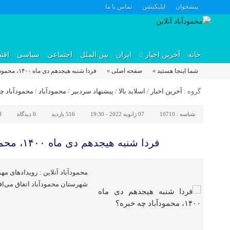
پیشخوان
اپلیکیشن
تماس با ما
خانه
آخرین اخبار
ایران
بین الملل
اجتماعی
سیاسی
اقت
شما اینجا هستید »
صفحه اصلی »
فردا شنبه هیجدهم دی ماه ۱۴۰۰، محمودآباد چه خبره؟
گروه :
آخرین اخبار
/
اسلاید بالا
/
پیشنهاد سردبیر
/
محمودآباد
/
محمودآباد چ
شناسه :
10710
07 ژانویه 2022 - 19:30
516 بازدید
0
دیدگاه
ا
فردا شنبه هیجدهم دی ماه ۱۴۰۰، محمودآباد چه خبره؟
محمودآباد آنلاین : رویدادهای م
شهرستان محمودآباد اتفاق می‌اف