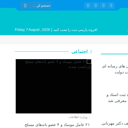
|
افزونه پارسی دیت را نصب کنید
Friday, 7 August , 2026
اجتماعی
 های رسانه ای
ات دولت
 ثبت اسناد و
د معرفی شد
وزارت اطلاعات:
 دکتر مهربانی
۲۱ عامل موساد و ۴ عضو باند‌های مسلح