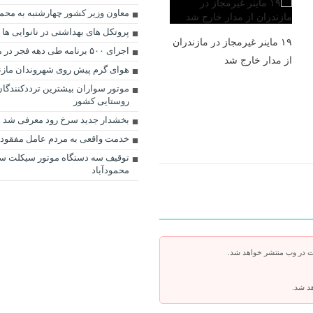
معاون وزیر کشور چهارشنبه به محمو
پروتکل های بهداشتی در نانوایی ها
۱۹ ماینر غیرمجاز در مازندران
اجرای ۵۰۰ برنامه طی دهه فجر در محمودآباد
از مدار خارج شد
هوای گرم پیش روی شهروندان مازن
موتور سواران بیشترین ترددکنندگان
روستایی کشور
بخشدار جدید سرخ رود معرفی شد
خدمت واقعی به مردم عامل مفقود
توقیف سه دستگاه موتور سیکلت سن
محمودآباد
ت در وب منتشر خواهد شد.
هد شد.