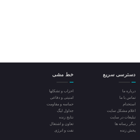
دسترسی سریع
خط مشی
درباره ما
احزاب و تشکلها
تماس با ما
امنیتی و دفاعی
استخدام
حماسه و مقاومت
اعلام مشکل سایت
جداول لیگ
تبلیغات در سایت
نتایج زنده
ديگر رسانه ها
تعاون و اشتغال
پخش زنده
نفت و انرژی