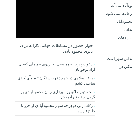
دآباد می آید
 رعایت نمی شود
دانی
 راه‌های
جواز حضور در مسابقات جهانی کاراته برای
بانوی محمودآبادی
ه این شهر است
دعوت پارسا طهماسبی به اردوی تیم ملی کشتی
گین در
آزاد نوجوانان
رضا اسلامی در جمع دعوت‌شدگان تیم ملّی کبدی
ساحلی کشور
نخستین طلای وزنه‌برداری زنان محمودآبادی بر
گردن شقایق رادمنش
رکاب زنی دوچرخه سوار محمودآبادی از خزر تا
خلیج فارس