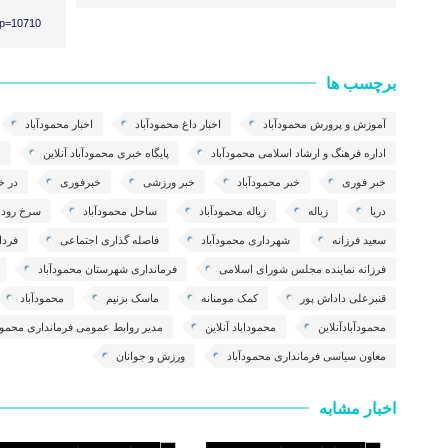
?p=10710
برچسب ها
آموزش و پرورش محمودآباد
اخبار داغ محمودآباد
اخبار محمودآباد
اداره فرهنگ و ارشاد اسلامی محمودآباد
پایگاه خبری محمودآباد آنلاین
خ
خبر فوری
خبر محمودآباد
خبر ورزشی
خبرفوری
در خا
دریا
زباله
زباله محمودآباد
ساحل محمودآباد
سرخ رود
سعید فرزانه
شهرداری محمودآباد
فاصله گذاری اجتماعی
فردا
فرزانه نماینده مجلس شورای اسلامی
فرمانداری شهرستان محمودآباد
قنبرعلی داداش پور
کمک مومنانه
ماسک بزنیم
محمودآباد
محمودآبادآنلاین
محموداباد آنلاین
مدیر روابط عمومی فرمانداری محمودآ
معاون سیاسی فرمانداری محمودآباد
ورزش و جوانان
اخبار مشابه