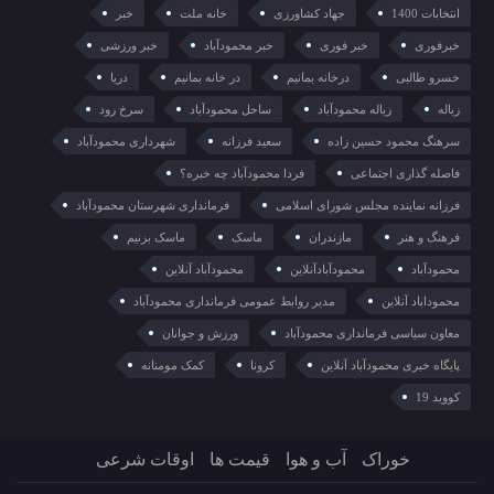
انتخابات 1400
جهاد کشاورزی
خانه ملت
خبر
خبرفوری
خبر فوری
خبر محمودآباد
خبر ورزشی
خسرو طالبی
درخانه بمانیم
در خانه بمانیم
دریا
زباله
زباله محمودآباد
ساحل محمودآباد
سرخ رود
سرهنگ محمود حسین زاده
سعید فرزانه
شهرداری محمودآباد
فاصله گذاری اجتماعی
فردا محمودآباد چه خبره؟
فرزانه نماینده مجلس شورای اسلامی
فرمانداری شهرستان محمودآباد
فرهنگ و هنر
مازندران
ماسک
ماسک بزنیم
محمودآباد
محمودآبادآنلاین
محمودآباد آنلاین
محموداباد آنلاین
مدیر روابط عمومی فرمانداری محمودآباد
معاون سیاسی فرمانداری محمودآباد
ورزش و جوانان
پایگاه خبری محمودآباد آنلاین
کرونا
کمک مومنانه
کووید 19
خوراک
آب و هوا
قیمت ها
اوقات شرعی