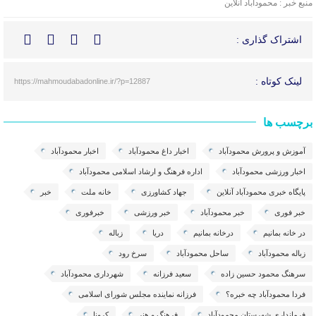
منبع خبر : محمودآباد آنلاین
اشتراک گذاری :
لینک کوتاه :
https://mahmoudabadonline.ir/?p=12887
برچسب ها
آموزش و پرورش محمودآباد
اخبار داغ محمودآباد
اخبار محمودآباد
اخبار ورزشی محمودآباد
اداره فرهنگ و ارشاد اسلامی محمودآباد
پایگاه خبری محمودآباد آنلاین
جهاد کشاورزی
خانه ملت
خبر
خبر فوری
خبر محمودآباد
خبر ورزشی
خبرفوری
در خانه بمانیم
درخانه بمانیم
دریا
زباله
زباله محمودآباد
ساحل محمودآباد
سرخ رود
سرهنگ محمود حسین زاده
سعید فرزانه
شهرداری محمودآباد
فردا محمودآباد چه خبره؟
فرزانه نماینده مجلس شورای اسلامی
فرمانداری شهرستان محمودآباد
فرهنگ و هنر
کرونا