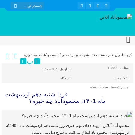
گروه :
آخرین اخبار
/
اسلاید بالا
/
پیشنهاد سردبیر
/
محمودآباد
/
محمودآباد چخبره؟
/
ویژه
پ
شناسه :
12887
30 آوریل 2022 - 1:52
570 بازدید
0
دیدگاه
ارسال توسط :
administrator
فردا شنبه دهم اردیبهشت
ماه ۱۴۰1، محمودآباد چه خبره؟
محمودآباد آنلاین : رویدادهای مهم خبری روز شنبه دهم اردیبهشت ماه 1401که
در شهرستان محمودآباد اتفاق می‌افتد به شرح ذیل می باشد :