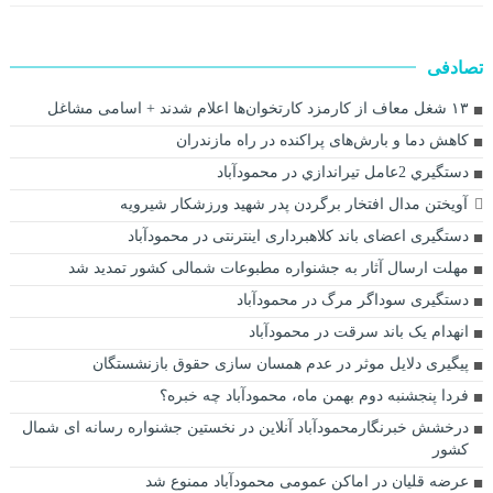
تصادفی
۱۳ شغل معاف از کارمزد کارتخوان‌ها اعلام شدند + اسامی مشاغل
کاهش دما و بارش‌های پراکنده در راه مازندران
دستگيري 2عامل تيراندازي در محمودآباد
آویختن مدال افتخار برگردن پدر شهید ورزشکار شیرویه
دستگیری اعضای باند کلاهبرداری اینترنتی در محمودآباد
مهلت ارسال آثار به جشنواره مطبوعات شمالی کشور تمدید شد
دستگیری سوداگر مرگ در محمودآباد
انهدام یک باند سرقت در محمودآباد
پیگیری دلایل موثر در عدم همسان سازی حقوق بازنشستگان
فردا پنجشنبه دوم بهمن ماه، محمودآباد چه خبره؟
درخشش خبرنگارمحمودآباد آنلاین در نخستین جشنواره رسانه ای شمال
کشور
عرضه قلیان در اماکن عمومی محمودآباد ممنوع شد