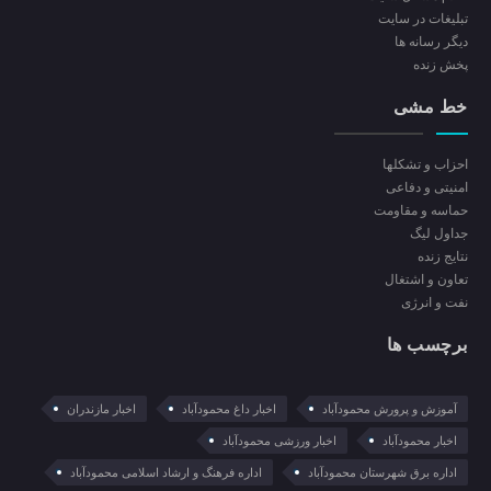
تبلیغات در سایت
ديگر رسانه ها
پخش زنده
خط مشی
احزاب و تشکلها
امنیتی و دفاعی
حماسه و مقاومت
جداول لیگ
نتایج زنده
تعاون و اشتغال
نفت و انرژی
برچسب ها
آموزش و پرورش محمودآباد
اخبار داغ محمودآباد
اخبار مازندران
اخبار محمودآباد
اخبار ورزشی محمودآباد
اداره برق شهرستان محمودآباد
اداره فرهنگ و ارشاد اسلامی محمودآباد