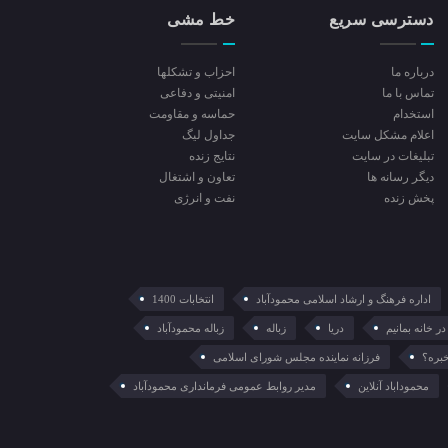
دسترسی سریع
خط مشی
درباره ما
احزاب و تشکلها
تماس با ما
امنیتی و دفاعی
استخدام
حماسه و مقاومت
اعلام مشکل سایت
جداول لیگ
تبلیغات در سایت
نتایج زنده
ديگر رسانه ها
تعاون و اشتغال
پخش زنده
نفت و انرژی
اداره فرهنگ و ارشاد اسلامی محمودآباد
انتخابات 1400
در خانه بمانیم
دریا
زباله
زباله محمودآباد
خبره؟
فرزانه نماینده مجلس شورای اسلامی
محموداباد آنلاین
مدیر روابط عمومی فرمانداری محمودآباد