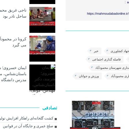
 :
ناجی غریق محمو
https://mahmoudabadonline.ir
ساحل نادر بود
کرونا در محمودآب
می گیرد
هاد کشاورزی
خبر
فاصله گذاری اجتماعی
ایمان خسروی؛ هن
داری شهرستان محمودآباد
باستان‌شناس، م
ری محمودآباد
ورزش و جوانان
مدرس دانشگاه 
تصادفی
کشت گلخانه‌ای راهکار افزایش تول
صلح عمری و جایگاه آن در قوانین