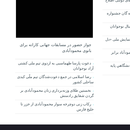
ای دولتی اصلاح
ه گان جشنواره
ال نوجوانان
 همایش ملی «دل
جواز حضور در مسابقات جهانی کاراته برای
بانوی محمودآبادی
دآباد برابر
دعوت پارسا طهماسبی به اردوی تیم ملی کشتی
نشگاهي پايه
آزاد نوجوانان
رضا اسلامی در جمع دعوت‌شدگان تیم ملّی کبدی
ساحلی کشور
نخستین طلای وزنه‌برداری زنان محمودآبادی بر
گردن شقایق رادمنش
رکاب زنی دوچرخه سوار محمودآبادی از خزر تا
خلیج فارس