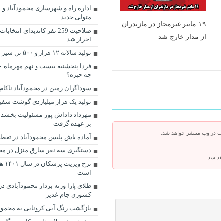
اداره راه و شهرسازی محمودآباد و نو
متولی جدید
۱۹ ماینر غیرمجاز در مازندران
صلاحیت 259 نفر کاندیدای ان
از مدار خارج شد
احراز شد
تولید سالانه ۱۲ هزار و ۵۰۰ تن شیر در محمودآباد
چه خبره؟
سوداگران زمین در محمودآباد ناکام 
تولید یک هزار میلیاردی گوشت سفید
مهرداد داداش پور مسئولیت بخشدا
بر عهده گرفت
ت در وب منتشر خواهد شد.
آماده باش پلیس محمودآباد در تعطی
دستگیری سه نفر سارق منزل در محم
هد شد.
نرخ و
است
طلای پارا وزنه بردار محمودآبادی د
کشوری جام غدیر
بازگشت رنگ آبی کرونایی به محمودآ