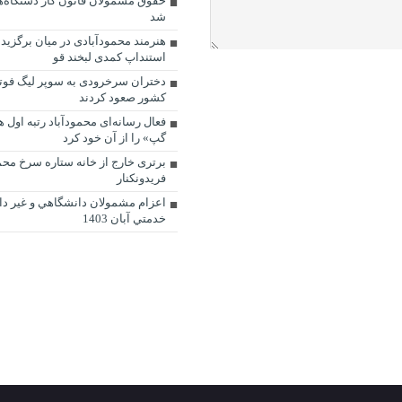
‌حقوق مشمولان قانون کار دستگاه‌ه
شد
هنرمند محمودآبادی در میان برگزید
استنداپ کمدی لبخند قو
دختران سرخرودی به سوپر لیگ فوتب
کشور صعود کردند
فعال رسانه‌ای محمودآباد رتبه اول
گپ» را از آن خود کرد
برتری خارج از خانه ستاره سرخ محمو
فریدونکنار
اعزام مشمولان دانشگاهي و غير دا
خدمتي آبان 1403