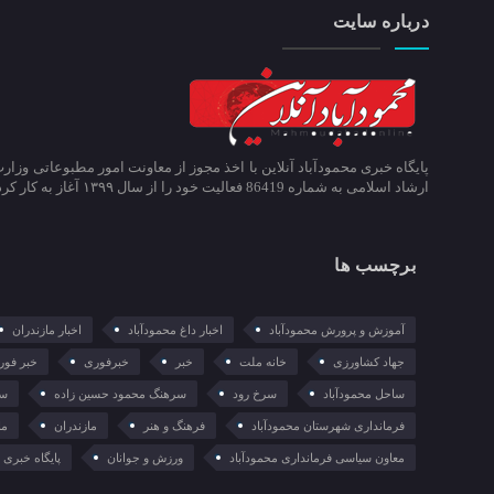
درباره سایت
پایگاه خبری محمودآباد آنلاین با اخذ مجوز از معاونت امور مطبوعاتی وزار
ارشاد اسلامی به شماره 86419 فعالیت خود را از سال ۱۳۹۹ آغاز به کار کرد.
برچسب ها
آموزش و پرورش محمودآباد
اخبار داغ محمودآباد
اخبار مازندران
جهاد کشاورزی
خانه ملت
خبر
خبرفوری
خبر فور
ساحل محمودآباد
سرخ رود
سرهنگ محمود حسین زاده
سع
فرمانداری شهرستان محمودآباد
فرهنگ و هنر
مازندران
ما
معاون سیاسی فرمانداری محمودآباد
ورزش و جوانان
پایگاه خبری م