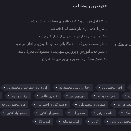
جدیدترین مطالب
۲۱ عامل موساد و ۴ عضو باند‌های مسلح بازداشت شدند
شرط جدید برای بازنشستگی اعلام شد
۱۹ ماینر غیرمجاز در مازندران از مدار خارج شد
فاز نخست نیروگاه ۵۰۰ مگاواتی محمودآباد به‌زودی آغاز می‌شود
ت فرهنگ و
مدیر جدید آموزش و پرورش شهرستان محمودآباد معرفی شد
ترافیک سنگین در محور‌های ورودی مازندران
اخبار محمودآباد
اخبار ورزشی محمودآباد
اداره برق شهرستان محمودآباد
ی
خبر محمودآباد
خبر ورزشی
خسرو طالبی
درخانه بمانیم
ید فرزانه
شهرداری محمودآباد
فاصله گذاری اجتماعی
فردا محمودآباد چه 
سک
ماسک بزنیم
محمودآباد
محمودآبادآنلاین
محمودآباد آنلاین
حمودآباد آنلاین
کرونا
کمک مومنانه
کووید 19