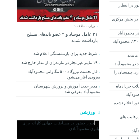
ر در انتظار
تخابات در بخش مرکزی
وزارت اطلاعات:
۲۱ عامل موساد و ۴ عضو باند‌های مسلح
بازداشت شدند
فردا پنجشنبه بیست و نهم مهرماه ۱۴۰۰، محمودآباد
شرط جدید برای بازنشستگی اعلام شد
ماندند
۱۹ ماینر غیرمجاز در مازندران از مدار خارج شد
 در محمودآباد
فاز نخست نیروگاه ۵۰۰ مگاواتی محمودآباد
ری چمستان را
به‌زودی آغاز می‌شود
لات خردادماه
مدیر جدید آموزش و پرورش شهرستان
محمودآباد معرفی شد
ودآباد
یزیت پزشکان در سال ١۴٠١ هنوز اعلام نشده
ورزشی
ر رقابت های
باد