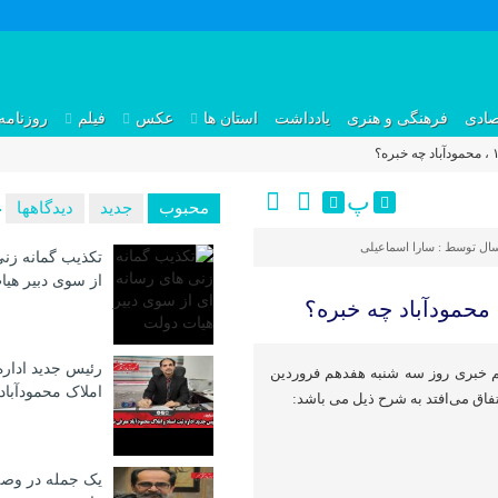
صادی
فرهنگی و هنری
یادداشت
استان ها
عکس
فیلم
روزنامه
پ
محبوب
جدید
دیدگاهها
سال توسط :
سارا اسماعیلی
تکذیب گمانه زنی
از سوی دبیر هی
رئیس جدید اداره
هم خبری روز سه شنبه هفدهم فروردین
املاک محمودآبا
فاق می‌افتد به شرح ذیل می باشد:
یک جمله در وصف