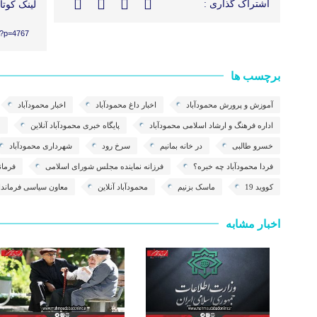
اشتراک گذاری :
لینک کوتاه
/?p=4767
برچسب ها
آموزش و پرورش محمودآباد
اخبار داغ محمودآباد
اخبار محمودآباد
اداره فرهنگ و ارشاد اسلامی محمودآباد
پایگاه خبری محمودآباد آنلاین
ج
خسرو طالبی
در خانه بمانیم
سرخ رود
شهرداری محمودآباد
فردا محمودآباد چه خبره؟
فرزانه نماینده مجلس شورای اسلامی
فرمان
کووید 19
ماسک بزنیم
محمودآباد آنلاین
معاون سیاسی فرماندا
اخبار مشابه