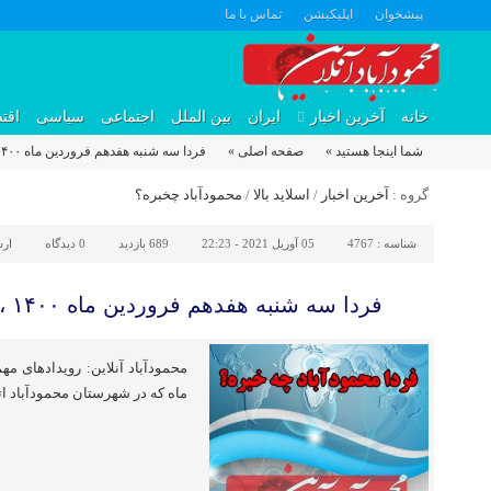
پیشخوان
اپلیکیشن
تماس با ما
خانه
آخرین اخبار
ایران
بین الملل
اجتماعی
سیاسی
اقت
شما اینجا هستید »
صفحه اصلی »
فردا سه شنبه هفدهم فروردین ماه ۱۴۰۰ ، محمودآباد چه خبره؟
گروه :
آخرین اخبار
/
اسلاید بالا
/
محمودآباد چخبره؟
شناسه :
4767
05 آوریل 2021 - 22:23
689 بازدید
0
دیدگاه
ار
فردا سه شنبه هفدهم فروردین ماه ۱۴۰۰ ، محمودآباد چه خبره؟
محمودآباد آنلاین: رویدادهای م
ماه که در شهرستان محمودآباد ات