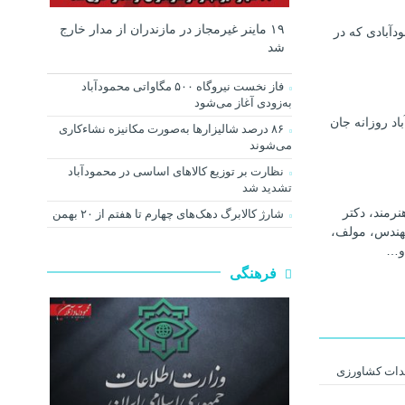
۱۹ ماینر غیرمجاز در مازندران از مدار خارج
دآبادی که در
شد
فاز نخست نیروگاه ۵۰۰ مگاواتی محمودآباد
به‌زودی آغاز می‌شود
اد روزانه جان
۸۶ درصد شالیزارها به‌صورت مکانیزه نشاءکاری
می‌شوند
نظارت بر توزیع کالا‌های اساسی در محمودآباد
تشدید شد
رمند، دکتر
شارژ کالابرگ دهک‌های چهارم تا هفتم از ۲۰ بهمن
هندس، مولف،
و…
فرهنگی
یدات کشاورزی