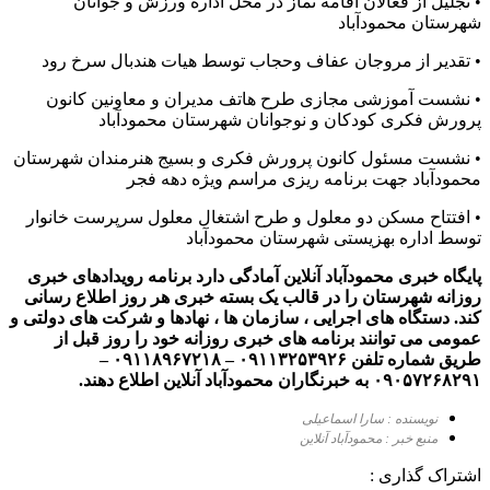
• تجلیل از فعالان اقامه نماز در محل اداره ورزش و جوانان
شهرستان محمودآباد
• تقدیر از مروجان عفاف و‌حجاب توسط هیات هندبال سرخ رود
• نشست آموزشی مجازی طرح هاتف مدیران و معاونین کانون
پرورش فکری کودکان و نوجوانان شهرستان محمودآباد
• نشست مسئول کانون پرورش فکری و بسیج هنرمندان شهرستان
محمودآباد جهت برنامه ریزی مراسم ویژه دهه فجر
• افتتاح مسکن دو معلول و طرح اشتغال معلول سرپرست خانوار
توسط اداره بهزیستی شهرستان محمودآباد
پایگاه خبری محمودآباد آنلاین آمادگی دارد برنامه رویدادهای خبری
روزانه شهرستان را در قالب یک بسته خبری هر روز اطلاع رسانی
کند. دستگاه های اجرایی ، سازمان ها ، نهادها و شرکت های دولتی و
عمومی می توانند برنامه های خبری روزانه خود را روز قبل از
طریق شماره تلفن ۰۹۱۱۳۲۵۳۹۲۶ – ۰۹۱۱۸۹۶۷۲۱۸ –
۰۹۰۵۷۲۶۸۲۹۱ به خبرنگاران محمودآباد آنلاین اطلاع دهند.
نویسنده : سارا اسماعیلی
منبع خبر : محمودآباد آنلاین
اشتراک گذاری :