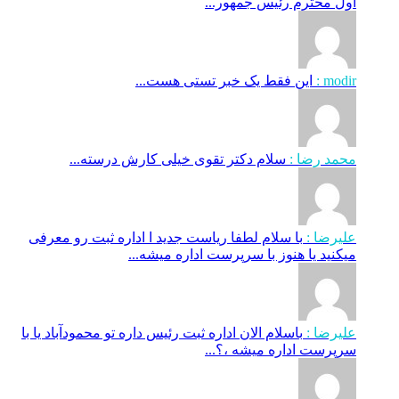
اول محترم رئیس جمهور...
modir :
این فقط یک خبر تستی هست...
محمد رضا :
سلام دکتر تقوی خیلی کارش درسته...
علیرضا :
با سلام لطفا ریاست جدید ا اداره ثبت‌ رو معرفی
میکنید یا هنوز با سرپرست اداره‌ میشه...
علیرضا :
باسلام الان اداره ثبت رئیس داره تو محمودآباد یا با
سرپرست اداره میشه ،؟...