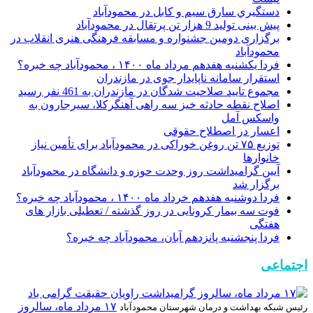
دستگيري سارق سيم و کابل در محمودآباد
پیش بینی تولید 9 هزار تن پرتقال در محمودآباد
برگزاری دومین جشنواره و مسابقه فرهنگی هنری انقلاب در
محمودآباد
فردا یکشنبه هفدهم مرداد ماه ۱۴۰۰ ، محمودآباد چه خبره؟
استقرار سامانه ناپایدار جوی در مازندران
مجموع تایید صلاحیت شدگان در مازندران به 461 نفر رسید
اصلاح نقطه حادثه خیز سه راهی آهنگرکلا، سیرجارون به
واسکس آمل
اعسار در اصطلاح حقوقی
توزیع ۷۵ تن روغن خوراکی در محمودآباد برای تأمین نیاز
خانوارها
آیین گرامیداشت روز وحدت حوزه و دانشگاه در محمودآباد
برگزار شد
فردا دوشنبه هفدهم خرداد ماه ۱۴۰۰ ، محمودآباد چه خبره؟
فوت سه بیمار کرونایی در روز گذشته / تعطیلی بازار های
هفتگی
فردا پنجشنبه پانزدهم آبان، محمودآباد چه خبره؟
اجتماعی
۱۷ مرداد ماه، سالروز
رئیس شبکه بهداشت و درمان شهرستان محمودآباد