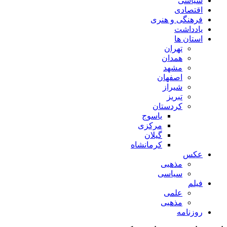
سیاسی
اقتصادی
فرهنگی و هنری
یادداشت
استان ها
تهران
همدان
مشهد
اصفهان
شیراز
تبریز
کردستان
یاسوج
مرکزی
گیلان
کرمانشاه
عکس
مذهبی
سیاسی
فیلم
علمی
مذهبی
روزنامه