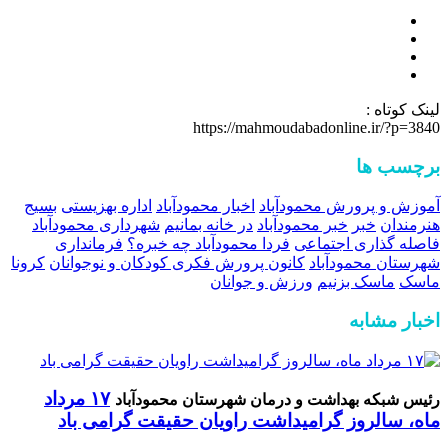
لینک کوتاه :
https://mahmoudabadonline.ir/?p=3840
برچسب ها
آموزش و پرورش محمودآباد
اخبار محمودآباد
اداره بهزیستی
بسیج
هنرمندان
خبر
خبر محمودآباد
در خانه بمانیم
شهرداری محمودآباد
فاصله گذاری اجتماعی
فردا محمودآباد چه خبره؟
فرمانداری
شهرستان محمودآباد
کانون پرورش فکری کودکان و نوجوانان
کرونا
ماسک
ماسک بزنیم
ورزش و جوانان
اخبار مشابه
۱۷ مرداد
رئیس شبکه بهداشت و درمان شهرستان محمودآباد
ماه، سالروز گرامیداشت راویان حقیقت گرامی باد