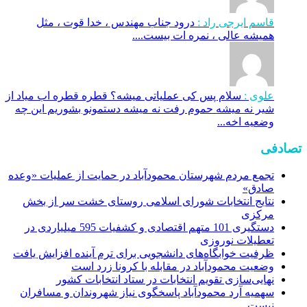
قاسم ایرجی راد :
درود جناب مهندس ، خدا قوت ، مثل
همیشه عالی ، نمره ات بیست....
علوی :
سلام پس کی عملیاتی میشه؟ قطره قطره اب میاد از
شیر نه میشه حموم رفت نه میشه دستمونو بشوریم این چه
وضعیه اخه...
تصادفی
تجمع مردم شهرستان محمودآباد در حمایت از عملیات «وعده
صادق»
نتایج انتخابات شورای اسلامی روستای خشت سر از بخش
مرکزی
دستگیری 101 متهم اقتصادی و کشفیات 595 میلیاردی در
تعطیلات نوروزی
ظرفیت خوابگاه‌های دانشجویی برای ترم آینده افزایش یافت
وضعیت محمودآباد در مقابله با کرونا زرد است
نهایی‌سازی تقویم انتخابات در ستاد انتخابات کشور
سهمیه آرد محمودآباد پاسخگوی نیاز شهروندان و مسافران
نیست