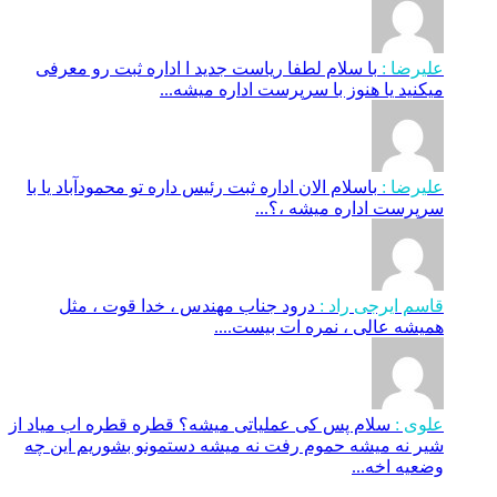
علیرضا :
با سلام لطفا ریاست جدید ا اداره ثبت‌ رو معرفی
میکنید یا هنوز با سرپرست اداره‌ میشه...
علیرضا :
باسلام الان اداره ثبت رئیس داره تو محمودآباد یا با
سرپرست اداره میشه ،؟...
قاسم ایرجی راد :
درود جناب مهندس ، خدا قوت ، مثل
همیشه عالی ، نمره ات بیست....
علوی :
سلام پس کی عملیاتی میشه؟ قطره قطره اب میاد از
شیر نه میشه حموم رفت نه میشه دستمونو بشوریم این چه
وضعیه اخه...