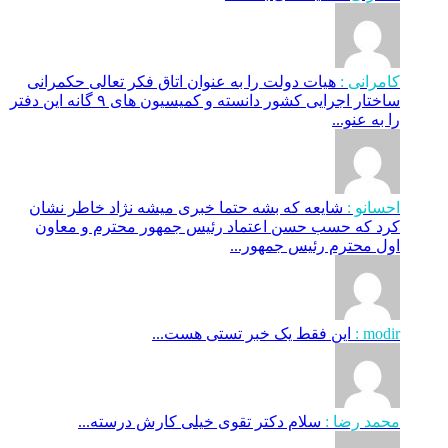
کامرانی :
هیات دولت را به عنوان اتاق فکر تعالی حکمرانی
ساختار اجرایی کشور دانسته و کمیسیون های ۹ گانه این دفتر
را به عنو...
احسانو :
شایعه که بشه حتما خبری میشه نژاد خاطر نشان
کرد که حسب حسن اعتماد رئیس جمهور محترم و معاون
اول محترم رئیس جمهور...
modir :
این فقط یک خبر تستی هست...
محمد رضا :
سلام دکتر تقوی خیلی کارش درسته...