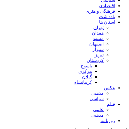
سیاسی
اقتصادی
فرهنگی و هنری
یادداشت
استان ها
تهران
همدان
مشهد
اصفهان
شیراز
تبریز
کردستان
یاسوج
مرکزی
گیلان
کرمانشاه
عکس
مذهبی
سیاسی
فیلم
علمی
مذهبی
روزنامه