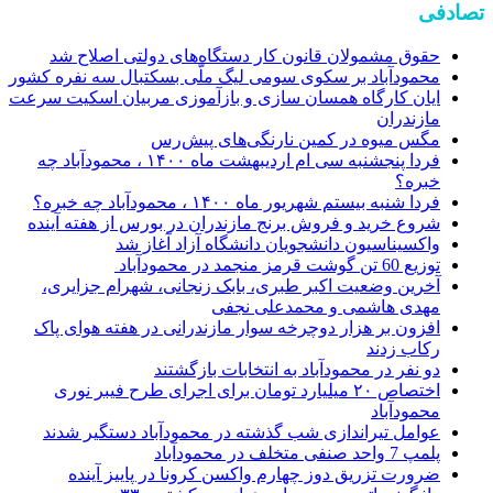
تصادفی
‌حقوق مشمولان قانون کار دستگاه‌های دولتی اصلاح شد
محمودآباد بر سکوی سومی لیگ ملّی بسکتبال سه نفره کشور
ایان کارگاه همسان سازی و بازآموزی مربیان اسکیت سرعت
مازندران
مگس میوه در کمین نارنگی‌های پیش‌رس
فردا پنجشنبه سی ام اردیبهشت ماه ۱۴۰۰ ، محمودآباد چه
خبره؟
فردا شنبه بیستم شهریور ماه ۱۴۰۰ ، محمودآباد چه خبره؟
شروع خرید و فروش برنج مازندران در بورس از هفته آینده
واکسیناسیون دانشجویان دانشگاه آزاد آغاز شد
توزیع 60 تن گوشت قرمز منجمد در محمودآباد
آخرین وضعیت اکبر طبری، بابک زنجانی، شهرام جزایری،
مهدی هاشمی و محمدعلی نجفی
افزون بر هزار دوچرخه سوار مازندرانی در هفته هوای پاک
رکاب زدند
دو نفر در محمودآباد به انتخابات بازگشتند
اختصاص ۲۰ میلیارد تومان برای اجرای طرح فیبر نوری
محمودآباد
عوامل تيراندازی شب گذشته در محمودآباد دستگير شدند
پلمپ 7 واحد صنفی متخلف در محمودآباد
ضرورت تزریق دوز چهارم واکسن کرونا در پاییز آینده