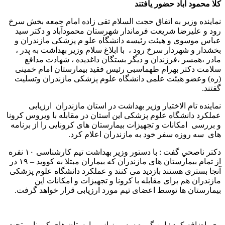
کلا محمود آباد حضور یافتند
نماینده وزیر به اتفاق حجت السلام تقی زاده امام جمعه بخش سرخ
رود و علیرضا شریعت فرماندار شهرستان محمودآباد و دکتر سید
عباس موسوی و هیئت رئیسه دانشگاه علو م پزشکی مازندران و
بخشدار و شهردار سرخ رود ، با ابلاغ سلام وزیر بهداشت به پدر ،
مادر ،همسر ،فرزندان و دیگر بستگان داغدیده ، شهادت مدافع
سلامت دکتر بهرام طهماسبی رئیس فقید بیمارستان امام خمینی
(ره) وعضو هیئت علمی دانشگاه علوم پزشکی مازندران وتسلیت
گفتند.
نماینده تام الاختیار وزیر بهداشت در استان مازندران ارزیابی
عملکرد دانشگاه علوم پزشکی این استان در مقابله با ویروس کرونا
و بررسی امکانات و تجهیزات بیمارستان های کرونایی را از برنامه
های سه روزه سفر خود به مازندران اعلام کرد.
دکتر ناصحي گفت : با دستور وزیر بهداشت تیم کارشناسی ۱۰ نفره
از تمام بیمارستان های مازندران که بیماران مبتلا به کووید – ۱۹ در
آنجا بستری هستند بازدید می کنند و عملکرد دانشگاه علوم پزشکی
مازندران هم برای مقابله با کرونا و تجهیزات و امکانات این
بیمارستان ها توسط اعضای تیم مورد ارزیابی قرار خواهد گرفت.
وی اضافه کرد : این گروه سه روز از بیمارستان های کرونایی تحت