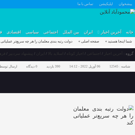
پیشخوان
اپلیکیشن
تماس با ما
خانه
آخرین اخبار
ایران
بین الملل
اجتماعی
سیاسی
اقتصادی
ف
شما اینجا هستید »
صفحه اصلی »
دولت رتبه بندی معلمان را هر چه سریع‌تر عملیاتی 
گروه :
آخرین اخبار
/
اجتماعی
/
اخبار کوتاه
/
اسلاید بالا
/
ایران
/
پیشنهاد سردبیر
/
فره
شناسه :
12545
06 آوریل 2022 - 14:12
390 بازدید
0
دیدگاه
ارسال توسط 