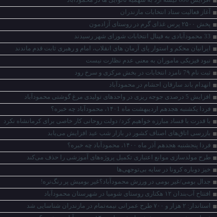
آغاز فعالیت ستاد انتخابات مازندران
پخش ۲۵۰۰ پرس غذای گرم در روستای آزادمون
33 محمودآبادی به فینال انتخابات شورای شهر رسیدند
ایرانیان محکم و استوار پای آرمان های انقلاب، امام و رهبری ثابت قدم ماندند
نبود فیزیکی ماموران به معنی عدم نظارت نیست
ثبت نام 7۹ نامزد انتخابات در بخش مرکزی و سرخ رود
انهدام باند سارقان احشام در محمودآباد
افزایش 5 درصدی جوجه ریزی در واحدهای تولیدی مرغ گوشتی محمودآباد
فردا یکشنبه هجدهم اردیبهشت ماه ۱۴۰1، محمودآباد چه خبره؟
با‌ قدرت با‌ فساد مبارزه خواهیم کرد‌/ دولت روحانی کار خاصی برای کرمانشاه نکرد
بازرسی اتاق‌های اصناف کشور در بازار شب عید افزایش می‌یابد
فردا پنجشنبه هجدهم آذر ماه ۱۴۰۰، محمودآباد چه خبره؟
طرح مولدسازی موانع اعتباری تکمیل پروژه‌های آموزشی را حذف می‌کند
خیز دوباره کرونا در سایه بی‌توجهی‌ها
جدال بومی/غیر بومی در ورزش محمودآباد؟غیر بومیش پر رنگ‌تره!
افتتاح آب‌بندان ۱۲ هکتاری روستای شومیا در شهرستان محمودآباد
استاندار: ۲ هزار و ۷۰۰ طرح عمرانی نیمه‌تمام در مازندران شناسایی شد