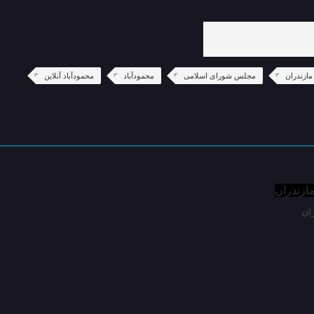
مازندران
مجلس شورای اسلامی
محمودآباد
محمودآباد آنلاین
ان