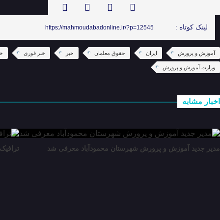
لینک کوتاه :
https://mahmoudabadonline.ir/?p=12545
آموزش و پرورش
ایران
حقوق معلمان
خبر
خبر فوری
خب
وزارت آموزش و پرورش
اخبار مشابه
مدیر جدید آموزش و پرورش شهرستان محمودآباد معرفی شد
ترافیک