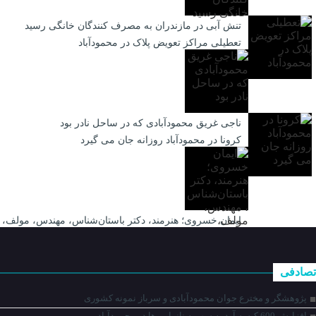
تنش آبی در مازندران به مصرف كنندگان خانگی رسيد
تعطیلی مراکز تعویض پلاک در محمودآباد
ناجی غریق محمودآبادی که در ساحل نادر بود
کرونا در محمودآباد روزانه جان می گیرد
ایمان خسروی؛ هنرمند، دکتر باستان‌شناس، مهندس، مولف،
تصادفی
پژوهشگر و مخترع جوان محمودآبادی و سرباز نمونه کشوری
افزایش 600 کیسه آرد به سهمیه نانوایی ها در محمودآباد