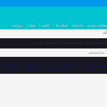
رهنگی و هنری
یادداشت
استان ها
عکس
فیلم
روزنامه
کند
نگی و هنری
/
مازندران و شهرستان ها
/
محمودآباد
/
ویژه
:
سارا اسماعیلی
دولت رتبه بندی معلمان را هر چه سریع‌تر عملیاتی کند