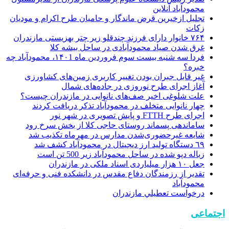
محمودآباد آنلاین
تجلیل ازخیرین قرض ماندگار و حامیان طرح اکرام و مودیان
زکات
۷۶۴ خانوار دارای فرزند چندقلو زیر چتر بهزیستی مازندران
غرق شدن صیاد محمودآبادی در ساحل بیشه کلا
فردا سه شنبه بیست سوم فروردین ماه ۱۴۰1، محمودآباد چه
خبره؟
غیر قابل جبران بودن تغییر کاربری زمین‌های کشاورزی
آغاز اجرای طرح نوروزی در جاده‌های شمال
علت شلوغی اخیر صف‌های نانوایی در مازندران چیست؟
چهار نانوایی متخلف در محمودآباد تذکر دریافت کردند
اجرای طرح FTTH و پایش تصویری در شهر نور
ساماندهی پسماند روستای حاجی کلا از بخش سرخ رود
شایعه غیرحضوری‌شدن مدارس در مهرماه تکذیب شد
٦٩ دستگاه توليد ارز ديجيتال در محمودآباد كشف شد
زباله دپو شده در ساحل محمودآباد زیر 500 تن است
جعل ۱۰ هزار میلیاردی اسناد ملکی در مازندران
تقدیر از رزمندگان دفاع مقدس در دانشکده فنی و حرفه‌ای
محمودآباد
درخواست تعطيلي مازندران
اجتماعی