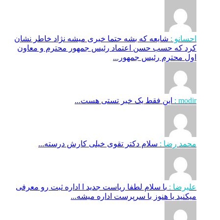
احسانو :
شایعه که بشه حتما خبری میشه نژاد خاطر نشان
کرد که حسب حسن اعتماد رئیس جمهور محترم و معاون
اول محترم رئیس جمهور...
modir :
این فقط یک خبر تستی هست...
محمد رضا :
سلام دکتر تقوی خیلی کارش درسته...
علیرضا :
با سلام لطفا ریاست جدید ا اداره ثبت‌ رو معرفی
میکنید یا هنوز با سرپرست اداره‌ میشه...