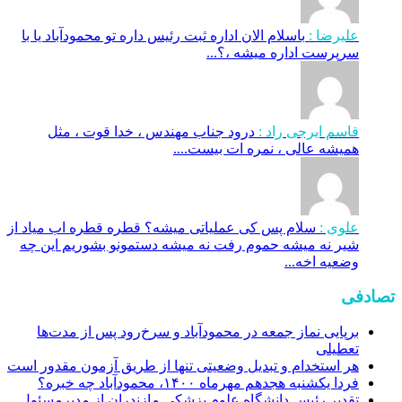
علیرضا :
باسلام الان اداره ثبت رئیس داره تو محمودآباد یا با
سرپرست اداره میشه ،؟...
قاسم ایرجی راد :
درود جناب مهندس ، خدا قوت ، مثل
همیشه عالی ، نمره ات بیست....
علوی :
سلام پس کی عملیاتی میشه؟ قطره قطره اب میاد از
شیر نه میشه حموم رفت نه میشه دستمونو بشوریم این چه
وضعیه اخه...
تصادفی
برپایی نماز جمعه در محمودآباد و سرخ‌رود پس از مدت‌ها
تعطیلی
هر استخدام و تبدیل وضعیتی تنها از طریق آزمون مقدور است
فردا یکشنبه هجدهم مهرماه ۱۴۰۰، محمودآباد چه خبره؟
تقدیر رئیس دانشگاه علوم پزشکی مازندران از مدیرمسئول