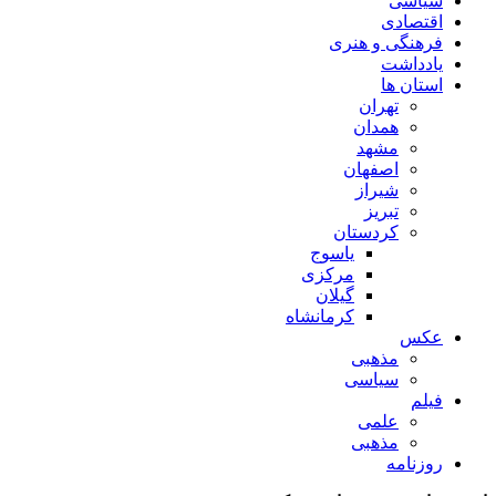
سیاسی
اقتصادی
فرهنگی و هنری
یادداشت
استان ها
تهران
همدان
مشهد
اصفهان
شیراز
تبریز
کردستان
یاسوج
مرکزی
گیلان
کرمانشاه
عکس
مذهبی
سیاسی
فیلم
علمی
مذهبی
روزنامه