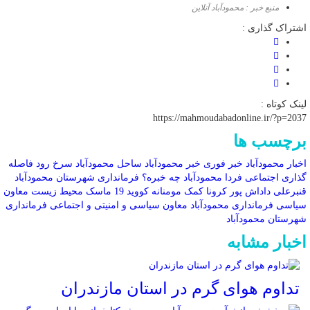
منبع خبر : محمودآباد آنلاین
اشتراک گذاری :
لینک کوتاه :
https://mahmoudabadonline.ir/?p=2037
برچسب ها
اخبار محمودآباد
خبر فوری
خبر محمودآباد
ساحل محمودآباد
سرخ رود
فاصله
گذاری اجتماعی
فردا محمودآباد چه خبره؟
فرمانداری شهرستان محمودآباد
قنبرعلی داداش پور
کرونا
کمک مومنانه
کووید 19
ماسک
محیط زیست
معاون
سیاسی فرمانداری محمودآباد
معاون سیاسی و امنیتی و اجتماعی فرمانداری
شهرستان محمودآباد
اخبار مشابه
تداوم هوای گرم در استان مازندران