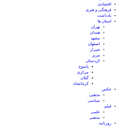
اقتصادی
فرهنگی و هنری
یادداشت
استان ها
تهران
همدان
مشهد
اصفهان
شیراز
تبریز
کردستان
یاسوج
مرکزی
گیلان
کرمانشاه
عکس
مذهبی
سیاسی
فیلم
علمی
مذهبی
روزنامه