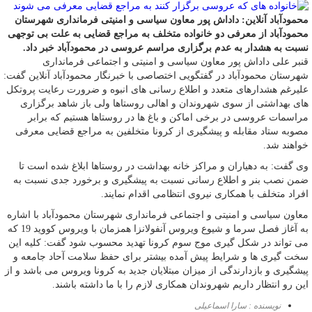
محمودآباد آنلاین: داداش پور معاون سیاسی و امنیتی فرمانداری شهرستان
محمودآباد از معرفی دو خانواده متخلف به مراجع قضایی به علت بی توجهی
نسبت به هشدار به عدم برگزاری مراسم عروسی در محمودآباد خبر داد.
قنبر علی داداش پور معاون سیاسی و امنیتی و اجتماعی فرمانداری
شهرستان محمودآباد در گفتگویی اختصاصی با خبرنگار محمودآباد آنلاین گفت:
علیرغم هشدارهای متعدد و اطلاع رسانی های انبوه و ضرورت رعایت پروتکل
های بهداشتی از سوی شهروندان و اهالی روستاها ولی باز شاهد برگزاری
مراسمات عروسی در برخی اماکن و باغ ها در روستاها هستیم که برابر
مصوبه ستاد مقابله و پیشگیری از کرونا متخلفین به مراجع قضایی معرفی
خواهند شد.
وی گفت: به دهیاران و مراکز خانه بهداشت در روستاها ابلاغ شده است تا
ضمن نصب بنر و اطلاع رسانی نسبت به پیشگیری و برخورد جدی نسبت به
افراد متخلف با همکاری نیروی انتظامی اقدام نمایند.
معاون سیاسی و امنیتی و اجتماعی فرمانداری شهرستان محمودآباد با اشاره
به آغاز فصل سرما و شیوع ویروس آنفولانزا همزمان با ویروس کووید 19 که
می تواند در شکل گیری موج سوم کرونا تهدید محسوب شود گفت: کلیه این
سخت گیری ها و شرایط پیش آمده بیشتر برای حفظ سلامت آحاد جامعه و
پیشگیری و بازدارندگی از میزان مبتلایان جدید به کرونا ویروس می باشد و از
این رو انتظار داریم شهروندان همکاری لازم را با ما داشته باشند.
نویسنده : سارا اسماعیلی