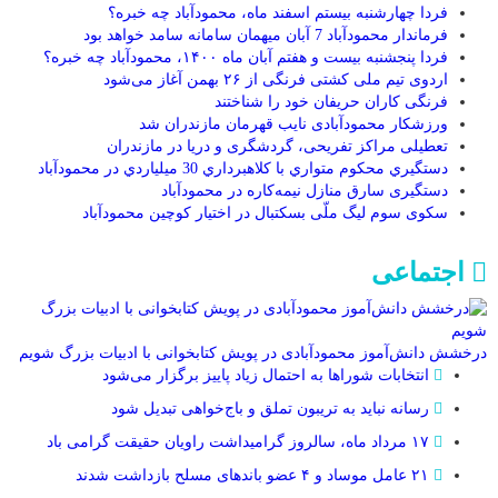
فردا چهارشنبه بیستم اسفند ماه، محمودآباد چه خبره؟
فرماندار محمودآباد 7 آبان میهمان سامانه سامد خواهد بود
فردا پنجشنبه‌ بیست و هفتم آبان ماه ۱۴۰۰، محمودآباد چه خبره؟
اردوی تیم ملی کشتی فرنگی از ۲۶ بهمن آغاز می‌شود
فرنگی کاران حریفان خود را شناختند
ورزشکار محمودآبادی نایب قهرمان مازندران شد
تعطیلی مراکز تفریحی، گردشگری و دریا در مازندران
دستگيري محکوم متواري با کلاهبرداري 30 ميلياردي در محمودآباد
دستگیری سارق منازل نیمه‌کاره در محمودآباد
سکوی سوم لیگ ملّی بسکتبال در اختیار کوچین محمودآباد
اجتماعی
درخشش دانش‌آموز محمودآبادی در پویش کتابخوانی با ادبیات بزرگ شویم
انتخابات شوراها به احتمال زیاد پاییز برگزار می‌شود
رسانه نباید به تریبون تملق و باج‌خواهی تبدیل شود
۱۷ مرداد ماه، سالروز گرامیداشت راویان حقیقت گرامی باد
۲۱ عامل موساد و ۴ عضو باند‌های مسلح بازداشت شدند