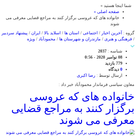
شما اینجا هستید »
صفحه اصلی »
خانواده های که عروسی برگزار کنند به مراجع قضایی معرفی می
شوند
گروه :
آخرین اخبار
/
اجتماعی
/
استان ها
/
اسلاید بالا
/
ایران
/
پیشنهاد سردبیر
/
فرهنگی و هنری
/
مازندران و شهرستان ها
/
محمودآباد
/
ویژه
پ
شناسه :
2037
08 نوامبر 2020 - 0:56
779 بازدید
0
دیدگاه
ارسال توسط :
رضا اکبری
معاون سیاسی فرماندار محمودآباد خبر داد :
خانواده های که عروسی
برگزار کنند به مراجع قضایی
معرفی می شوند