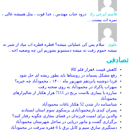
قاسم ایرجی راد :
درود جناب مهندس ، خدا قوت ، مثل همیشه عالی ،
نمره ات بیست....
علوی :
سلام پس کی عملیاتی میشه؟ قطره قطره اب میاد از شیر نه
میشه حموم رفت نه میشه دستمونو بشوریم این چه وضعیه اخه...
تصادفی
کاهش قیمت ۸‌هزار قلم کالا
رفع مشکل پسماند در روستاها باید بطور ریشه ای حل شود
فردا دوشنبه پانزدهم شهریور ماه ۱۴۰۰ ، محمودآباد چه خبره؟
سهراب پاکزاد در محمودآباد به روی صحنه رفت
مبارزه با بیماری بلاست برنج در 7111 هزار هکتار از شالیزارهای
محمودآباد
شناسنامه دار شدن 52 هکتار باغات محمودآباد
پسران کبدی بازمحمودآبادی برسکوی سوم استان ایستادند
والدین برای امنیت فرزندان در فضای مجازی چگونه رفتار کنند؟
برگزاری گشت و مانور دریایی در ساحل شهرستان محمودآباد
دستگیری سارق سیم و کابل برق با 6 فقره سرقت در محمودآباد