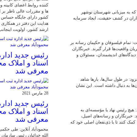
کننده روابط اعضای کابینه 
ها و مقررات عالی ناظر بر ا
که به میزبانی شهرستان نوشهر
کشور دارای جایگاه حساس 
گاران در کشف حقیقت، ایجاد سرمایه
هدایت این دفتر در همکاری ب
ارشد کشور، اولویت اینجان
: تمام فیلسوفان و حکیمان رسانه بر
ان واقعیت‌ها قرار گیرند. خبرنگاران
رئیس جدید اداره
یدگاه‌های اندیشمندان، مسئولان و
اسناد و املاک مح
معرفی شد
ود: در طول سال‌ها، بارها شاهد
‌ها به دنبال داشته است. این نشان
28 مارس 2021
رئیس جدید اداره
اسناد و املاک مح
 هیچ رئیس نهاد یا مؤسسه‌ای به
د. خبرنگاران و رسانه‌های اصیل،
معرفی شد
ا کمک کنند تا با ذی‌نفعان اصلی خود که
محمودآباد آنلاین: طی حکمی
الله خدائیان رئیس سازمان ث