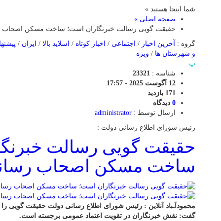
شما اینجا هستید »
صفحه اصلی »
حقیقت گویی رسالت خبرنگاران است؛ ساخت مسکن اصحاب ر
گروه :
آخرین اخبار
/
اجتماعی
/
اخبار کوتاه
/
اسلاید بالا
/
ایران
/
پیشنها
و شهرستان ها
/
ویژه
پ
شناسه :
23321
12 آگوست 2025 - 17:57
171 بازدید
0
دیدگاه
ارسال توسط :
administrator
رئیس شورای اطلاع رسانی دولت :
حقیقت گویی رسالت خبرنگا
ساخت مسکن اصحاب رسان
محمودآـباد آنلاین : رئیس شورای اطلاع رسانی دولت حقیقت گویی را
گفت: نقش خبرنگاران در تقویت اعتماد عمومی برجسته است.