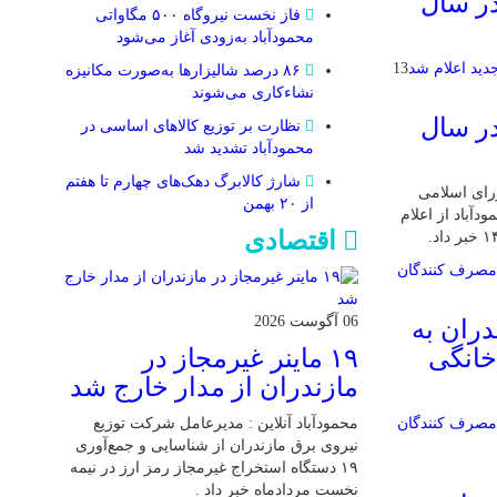
در سال
فاز نخست نیروگاه ۵۰۰ مگاواتی
محمودآباد به‌زودی آغاز می‌شود
13
۸۶ درصد شالیزارها به‌صورت مکانیزه
نشاءکاری می‌شوند
در سال
نظارت بر توزیع کالا‌های اساسی در
محمودآباد تشدید شد
شارژ کالابرگ دهک‌های چهارم تا هفتم
ورای اسلامی
از ۲۰ بهمن
باد از اعلام
اقتصادی
06 آگوست 2026
دران به
۱۹ ماینر غیرمجاز در
خانگی
مازندران از مدار خارج شد
محمودآباد آنلاین : مدیرعامل شرکت توزیع
نیروی برق مازندران از شناسایی و جمع‌آوری
۱۹ دستگاه استخراج غیرمجاز رمز ارز در نیمه
نخست مردادماه خبر داد .