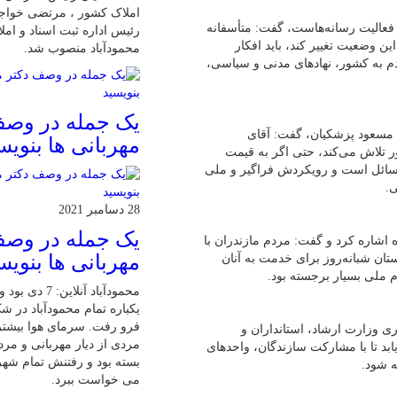
املاک کشور ، مرتضی خواجو
لی فعالیت رسانه‌هاست، گفت: متأسفانه
رئیس اداره ثبت اسناد و ام
ین وضعیت تغییر کند، باید افکار
محمودآباد منصوب شد.
دم به کشور، نهادهای مدنی و سیاسی،
یک جمله در وصف
 مسعود پزشکیان، گفت: آقای
مهربانی ها بنویس
تلاش می‌کند، حتی اگر به قیمت
مسائل است و رویکردش فراگیر و ملی
.
28 دسامبر 2021
یک جمله در وصف
ین به همبستگی ملی مردم ایران در دوران جنگ ۱۲ روزه اشاره کرد و گفت: مردم مازندران با
مهربانی ها بنویس
 و مدیران استان شبانه‌روز برای خدمت به آنان
م ملی بسیار برجسته بود.
محمودآباد آنلاین:
یکباره تمام محمودآباد در 
فرو رفت. سرمای هوا بیشت
ی وزارت ارشاد، استانداران و
مردی از دیار مهربانی و مرد
بد تا با مشارکت سازندگان، واحدهای
بسته بود و رفتنش تمام شهر
 شود.
می خواست ببرد.