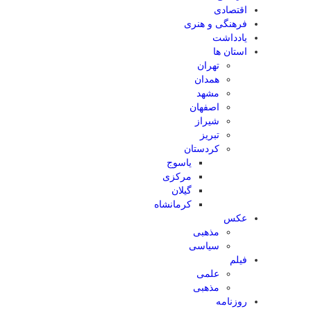
اقتصادی
فرهنگی و هنری
یادداشت
استان ها
تهران
همدان
مشهد
اصفهان
شیراز
تبریز
کردستان
یاسوج
مرکزی
گیلان
کرمانشاه
عکس
مذهبی
سیاسی
فیلم
علمی
مذهبی
روزنامه