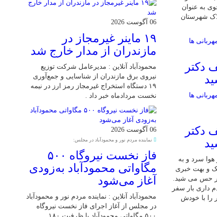
ی به عنوان
لاک شهرستان
06 آگوست 2026
۱۹ ماینر غیرمجاز در
مازندران از مدار خارج شد
 دکتر
محمودآباد آنلاین : مدیرعامل شرکت توزیع
نیروی برق مازندران از شناسایی و جمع‌آوری
ید
۱۹ دستگاه استخراج غیرمجاز رمز ارز در نیمه
نخست مردادماه خبر داد .
 دکتر
06 آگوست 2026
نماینده مردم نور و محمودآباد در مجلس:
ید
فاز نخست نیروگاه ۵۰۰
 7 دی بود و هوا سرد و به
مگاواتی محمودآباد به‌زودی
شک و بهت خبری
آغاز می‌شود
ر حس می شید.
م داری بار سفر
محمودآباد آنلاین : نماینده مردم نور و محمودآباد
 را با خودش
در مجلس از آغاز اجرای فاز نخست نیروگاه
۵۰۰ مگاواتی محمودآباد با ظرفیت ۱۸۰