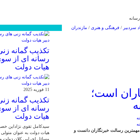
سانه
د سردبیر
/
فرهنگی و هنری
/
مازندران
محبوب
جدید
دیدگاهها
تکذیب گمانه زنی
رسانه ای از سوی
هیات دولت
ران است؛
11 فوریه 2025
تکذیب گمانه زنی
ه
رسانه ای از سوی
هیات دولت
سیدکامل تقوی نژاداین خص
 مهمترین رسالت خبرنگاران دانست و
هیات دولت به عنوان متولی پ
مسائل اجرایی کلان دولت و 