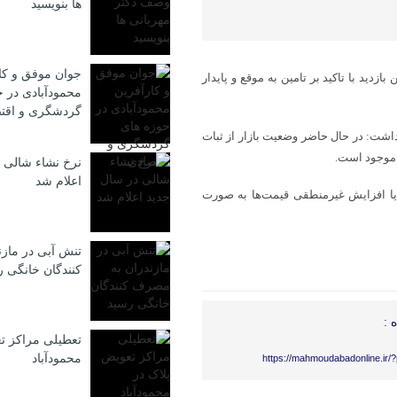
ها بنویسید
جوان موفق و کا
ید با تاکید بر تامین به موقع و پایدار
محمودآبادی در ح
گردشگری و اقت
ت: در حال حاضر وضعیت بازار از ثبات
 موجود است.
نرخ نشاء شالی 
اعلام شد
د یا افزایش غیرمنطقی قیمت‌ها به صورت
تنش آبی در ماز
كنندگان خانگی 
 :
تعطیلی مراکز ت
محمودآباد
https://mahmoudabadonline.ir/