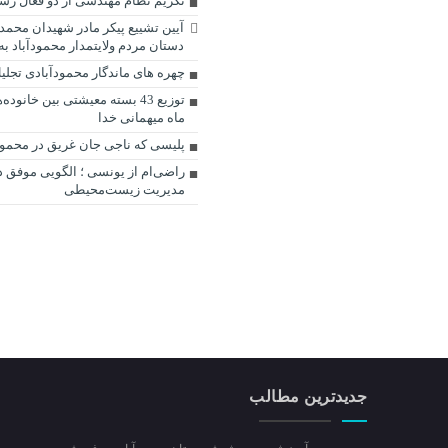
تکریم نظام مهندسی از دو فعال رسا
آیین تشییع پیکر مادر شهیدان محمد
دستان مردم ولایتمدار محمودآباد به
چهره های ماندگار محمودآبادی تجلی
توزیع 43 بسته معیشتی بین خانوده
ماه میهمانی خدا
پلیسی که ناجی جان غریق در محمود
راضی‌ام از یونسی ؛ الگویی موفق د
مدیریت زیست‌محیطی
جدیدترین مطالب