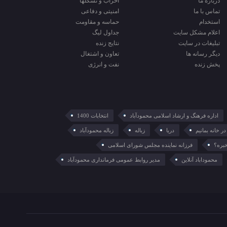
درباره ما
احزاب و تشکلها
تماس با ما
امنیتی و دفاعی
استخدام
حماسه و مقاومت
اعلام مشکل سایت
جداول لیگ
تبلیغات در سایت
نتایج زنده
ديگر رسانه ها
تعاون و اشتغال
پخش زنده
نفت و انرژی
اداره فرهنگ و ارشاد اسلامی محمودآباد
انتخابات 1400
در خانه بمانیم
دریا
زباله
زباله محمودآباد
خبره؟
فرزانه نماینده مجلس شورای اسلامی
محموداباد آنلاین
مدیر روابط عمومی فرمانداری محمودآباد