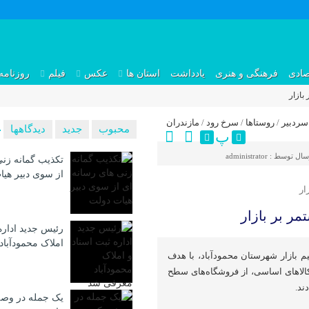
صادی
فرهنگی و هنری
یادداشت
استان ها
عکس
فیلم
روزنامه
بازار
سردبیر
/
روستاها
/
سرخ رود
/
مازندران
محبوب
جدید
دیدگاهها
پ
سال توسط :
administrator
تکذیب گمانه زنی
از سوی دبیر هی
ار
ر بر بازار
رئیس جدید اداره
املاک محمودآبا
یم بازار شهرستان محمودآباد، با هدف
لاهای اساسی، از فروشگاه‌های سطح
ند.
یک جمله در وصف