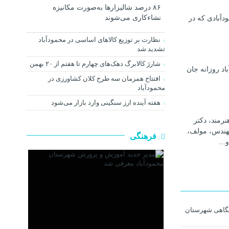
۸۶ درصد شالیزارها به‌صورت مکانیزه
دآبادی که در
نشاءکاری می‌شوند
نظارت بر توزیع کالا‌های اساسی در محمودآباد
تشدید شد
شارژ کالابرگ دهک‌های چهارم تا هفتم از ۲۰ بهمن
اد روزانه جان
افتتاح همزمان سه طرح کلان کشاورزی در
محمودآباد
هفته آینده ارز سنگینی وارد بازار می‌شود
رمند، دکتر
هندس، مولف،
فرهنگی
و…
شگاهی شهرستان