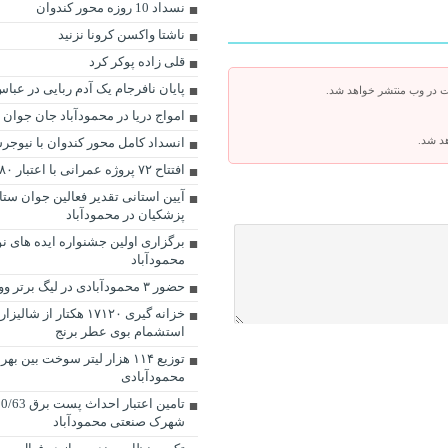
نسداد 10 روزه محور کندوان
ناشتا واکسن کرونا نزنید
قلی زاده پوکر کرد
پایان نافرجام یک آدم ربایی در عباس
ت در وب منتشر خواهد شد.
امواج دریا در محمودآباد جان جوان 
هد شد.
انسداد کامل محور کندوان با نیوجرس
افتتاح ۷۲ پروژه عمرانی با اعتبار ۹۸۰ میلیارد ریالی
آیین استانی تقدیر فعالین جوان ستاد
پزشکیان در محمودآباد
برگزاری اولین جشنواره ایده های ن
محمودآباد
حضور ۳ محمودآبادی در لیگ برتر ووشو کشور
خزانه گیری ۱۷۱۲۰ هکتار از
استشمام بوی عطر برنج
توزیع ۱۱۴ هزار ليتر سوخت بین ب
محمودآبادی
شهرک صنعتی محمودآباد