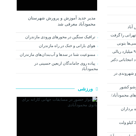
مدیر جدید آموزش و پرورش شهرستان
محمودآباد معرفی شد
 آباد
تهرانی را گرفت
ترافیک سنگین در محور‌های ورودی مازندران
ی‌ها بتونی
هوای بارانی و خنک در راه مازندران
ممنوعیت شنا در سدها و آب‌بندان‌‌های مازندران
 انتخاباتی دکتر
پیاده روی جاماندگان اربعین حسینی در
محمودآباد
و شهروندی در
ورزشی
 شالیزارهای محمودآباد/
هره برداران
تامین اعتبار احداث پست برق 20/63 کیلو ولت