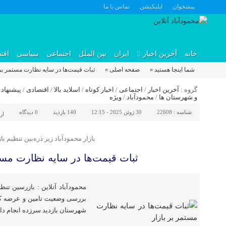
پیشخوان
اپلیکیشن
تماس با ما
خانه
آخرین اخبار
ایران
بین الملل
اجتماعی
سیاسی
اقت
شما اینجا هستید »
صفحه اصلی »
ثبات قیمت‌ها در سایه نظارت مستمر بر 
گروه :
آخرین اخبار
/
اجتماعی
/
اخبار کوتاه
/
اسلاید بالا
/
اقتصادی
/
پیشنهاد 
و شهرستان ها
/
محمودآباد
/
ویژه
شناسه :
22608
30 ژوئن 2025 - 12:15
140 بازدید
0
دیدگاه
ار
بازار محمودآباد زیر ذره‌بین تنظیم باز
ثبات قیمت‌ها در سایه نظارت مستم
محمودآباد آنلاین : بازرسین تنظ
بررسی وضعیت تامین و عرضه کا
شهرستان بازدید سرزده انجام داد