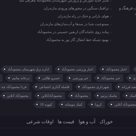
مدیر جدید آموزش و پرورش شهرستان محمودآباد معرفی شد
ت فرهنگ و
ترافیک سنگین در محور‌های ورودی مازندران
هوای بارانی و خنک در راه مازندران
ممنوعیت شنا در سدها و آب‌بندان‌‌های مازندران
پیاده روی جاماندگان اربعین حسینی در محمودآباد
بهبود شبکه خط انتقال گاز نور به محمودآباد
اخبار محمودآباد
اخبار ورزشی محمودآباد
اداره برق شهرستان محمودآباد
ی
خبر محمودآباد
خبر ورزشی
خسرو طالبی
درخانه بمانیم
ید فرزانه
شهرداری محمودآباد
فاصله گذاری اجتماعی
فردا محمودآباد چه 
سک
ماسک بزنیم
محمودآباد
محمودآبادآنلاین
محمودآباد آنلاین
حمودآباد آنلاین
کرونا
کمک مومنانه
کووید 19
خوراک
آب و هوا
قیمت ها
اوقات شرعی