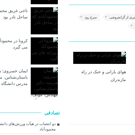
ناجی غریق محمو
ساحل نادر بود
یری از گرانفروشی
سرخ رود
کرونا در محمودآب
می گیرد
ایمان خسروی؛ هن
هوای بارانی و خنک در راه
باستان‌شناس، م
مازندران
مدرس دانشگاه 
تصادفی
دو انتصاب در هیأت ورزش‌های دان
محمودآباد