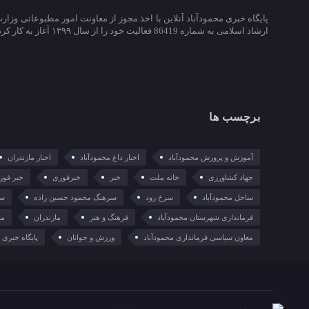
پایگاه خبری محمودآباد آنلاین با اخذ مجوز از معاونت امور مطبوعاتی وزار
ارشاد اسلامی به شماره 86419 فعالیت خود را از سال ۱۳۹۹ آغاز به کار کرد.
برچسب ها
آموزش و پرورش محمودآباد
اخبار داغ محمودآباد
اخبار مازندران
جهاد کشاورزی
خانه ملت
خبر
خبرفوری
خبر فور
ساحل محمودآباد
سرخ رود
سرهنگ محمود حسین زاده
سع
فرمانداری شهرستان محمودآباد
فرهنگ و هنر
مازندران
ما
معاون سیاسی فرمانداری محمودآباد
ورزش و جوانان
پایگاه خبری م