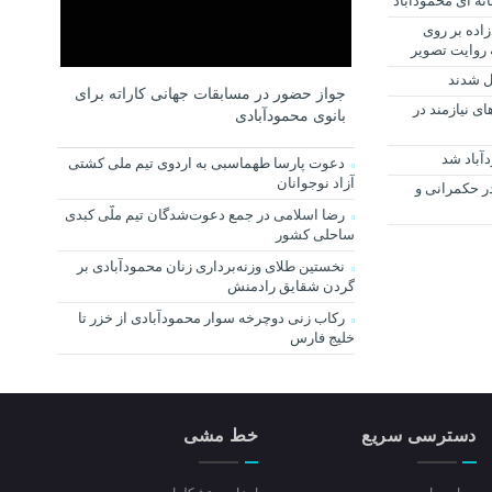
نه ای محمودآباد
زاده بر روی
 روایت تصویر
ل شدند
جواز حضور در مسابقات جهانی کاراته برای
‌های نیازمند در
بانوی محمودآبادی
آباد شد
دعوت پارسا طهماسبی به اردوی تیم ملی کشتی
آزاد نوجوانان
ر حکمرانی و
رضا اسلامی در جمع دعوت‌شدگان تیم ملّی کبدی
ساحلی کشور
نخستین طلای وزنه‌برداری زنان محمودآبادی بر
گردن شقایق رادمنش
رکاب زنی دوچرخه سوار محمودآبادی از خزر تا
خلیج فارس
دسترسی سریع
خط مشی