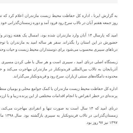
به گزارش ایرنا ، اداره کل حفاظت محیط زیست مازندران اعلام کرد که تنه
روز جمعه هفتم آبان در تالاب سرخ رود فرود آمد و دوره زمستان‌گذرانی خود 
امید که پارسال ۱۴ آبان وارد مازندران شده بود، امسال یک هفته ز
حضورش در این استان را بگذراند. سفر هر ساله امید به مازندران با توجه
درناهای سیبری محسوب می‌شود برای دوستداران محیط زیست و حیات وحش 
زیستگاه اصلی درنای امید ، سیبری است و هر سال با طی کردن مسیری پنج
آذربایجان به تالاب بین‌المللی فریدونکنار در مازندران مهاجرت می‌کند ‌و ح
محدوده دامگاه‌های سنتی ازباران، سرخ رود و فریدونکنار می‌گذراند.
اداره کل حفاظت محیط زیست مازندران با کمک جوامع محلی و بومیان منطقه 
پرنده‌ای در خطر انقراض با انجام اقدامات مختلفی از این پرنده زیبا و با ا
۱۳۹۷ نیز ۹۷ روز بود.