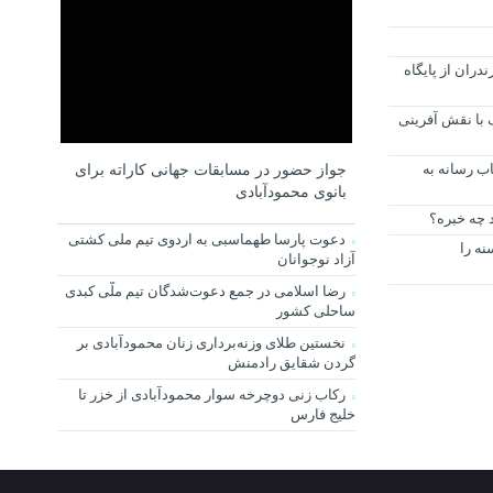
دران از پایگاه
 با نقش آفرینی
ب رسانه به
جواز حضور در مسابقات جهانی کاراته برای
بانوی محمودآبادی
د چه خبره؟
دعوت پارسا طهماسبی به اردوی تیم ملی کشتی
ه را
آزاد نوجوانان
رضا اسلامی در جمع دعوت‌شدگان تیم ملّی کبدی
ساحلی کشور
نخستین طلای وزنه‌برداری زنان محمودآبادی بر
گردن شقایق رادمنش
رکاب زنی دوچرخه سوار محمودآبادی از خزر تا
خلیج فارس