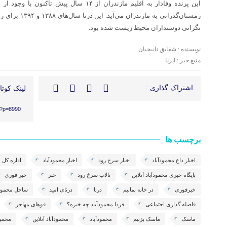
این پرنده وفادار به اقلیم مازندران از ۱۴ سا
زمستان‌گذرانی به 
نگرانی دوستداران محیط زیست شده بود.
نویسنده : شقایق ناییجیان
منبع خبر : ایرنا
اشتراک گذاری :
لینک کوتاه
/?p=8990
برچسب ها
اخبار داغ محمودآباد
اخبار سرخ رود
اخبار محمودآباد
اداره کل
پایگاه خبری محمودآباد آنلاین
تالاب سرخ رود
خبر
خبر فوری
خبرفوری
در خانه بمانیم
درنا
درنای امید
ساحل محمودآ
فاصله گذاری اجتماعی
فردا محمودآباد چه خبره؟
قوهای مهاجر
ماسک
ماسک بزنیم
محمودآباد
محمودآباد آنلاین
محمود