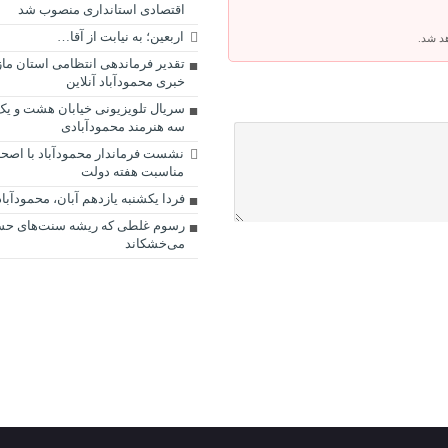
اقتصادی استانداری منصوب شد
اربعین؛ به نیابت از آقا…
هد شد.
تقدیر فرماندهی انتظامی استان مازن
خبری محمودآباد آنلاین
سریال تلویزیونی خیابان هشت و یک
سه هنرمند محمودآبادی
نشست فرماندار محمودآباد با اصحا
مناسبت هفته دولت
فردا یکشنبه یازدهم آبان، محمودآبا
رسوم غلطی که ریشه سنت‌های حسن
می‌خشکاند