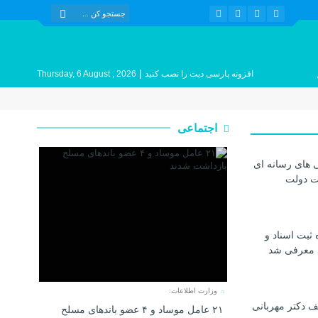
|
افزونه پارسی دیت را نصب کنید
Thursday, 6 August , 2026
اجتماعی
 های رسانه ای
ات دولت
 ثبت اسناد و
د معرفی شد
وزارت اطلاعات:
 دکتر مهربانی
۲۱ عامل موساد و ۴ عضو باند‌های مسلح