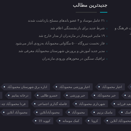
جدیدترین مطالب
۲۱ عامل موساد و ۴ عضو باند‌های مسلح بازداشت شدند
ت فرهنگ و
شرط جدید برای بازنشستگی اعلام شد
۱۹ ماینر غیرمجاز در مازندران از مدار خارج شد
فاز نخست نیروگاه ۵۰۰ مگاواتی محمودآباد به‌زودی آغاز می‌شود
مدیر جدید آموزش و پرورش شهرستان محمودآباد معرفی شد
ترافیک سنگین در محور‌های ورودی مازندران
اخبار محمودآباد
اخبار ورزشی محمودآباد
اداره برق شهرستان محمودآباد
ی
خبر محمودآباد
خبر ورزشی
خسرو طالبی
درخانه بمانیم
ید فرزانه
شهرداری محمودآباد
فاصله گذاری اجتماعی
فردا محمودآباد چه 
سک
ماسک بزنیم
محمودآباد
محمودآبادآنلاین
محمودآباد آنلاین
حمودآباد آنلاین
کرونا
کمک مومنانه
کووید 19