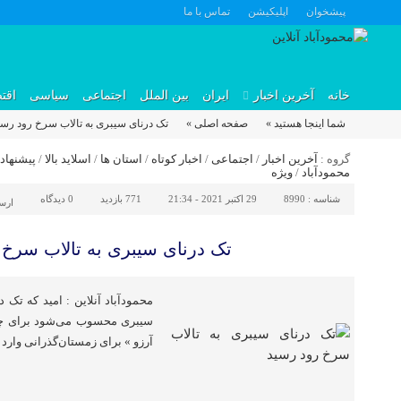
پیشخوان
اپلیکیشن
تماس با ما
خانه
آخرین اخبار
ایران
بین الملل
اجتماعی
سیاسی
اقت
شما اینجا هستید »
صفحه اصلی »
تک درنای سیبری به تالاب سرخ رود رسی
گروه :
آخرین اخبار
/
اجتماعی
/
اخبار کوتاه
/
استان ها
/
اسلاید بالا
/
پیشنهاد
محمودآباد
/
ویژه
شناسه :
8990
29 اکتبر 2021 - 21:34
771 بازدید
0
دیدگاه
ارس
تک درنای سیبری به تالاب سرخ 
محمودآباد آنلاین : امید که تک د
سیبری محسوب می‌شود برای چ
آرزو » برای زمستان‌گذرانی وارد