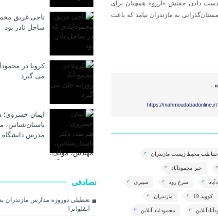
ل پیش تاکنون با وجود از دست دادن جفتش «آرزو» همچنان برای
مازندران می‌آید. این درنا سال‌های ۱۳۸۸ و ۱۳۹۴ برای زمستان‌گذرانی به مازندران نیامد که باعث
ناجی غریق محمو
ساحل نادر بود
کرونا در محمودآب
می گیرد
 :
https://mahmoudabadonline.ir
ایمان خسروی؛ هن
باستان‌شناس، م
مدرس دانشگاه 
 حفاظت محیط زیست مازندران
خبر محمودآباد
تصادفی
باد
سرخ رود
سیبری
کووید 19
مازندران
تعطیلی دوروزه مدارس مازندران به
آنفلوانزا
آبادآنلاین
محموداباد آنلاین