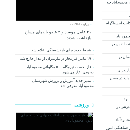
فردا شنبه شانزدهم بهمن ماه ۱۴۰۰، محمودآباد چه
ری بزرگترین باند هک ۶۰۰۰ اکانت اینستاگرام
وزارت اطلاعات:
۲۱ عامل موساد و ۴ عضو باند‌های مسلح
مودآباد
بازداشت شدند
شه آئدس در
شرط جدید برای بازنشستگی اعلام شد
یان در
۱۹ ماینر غیرمجاز در مازندران از مدار خارج شد
فاز نخست نیروگاه ۵۰۰ مگاواتی محمودآباد
ازندران
به‌زودی آغاز می‌شود
باید در مسیر
مدیر جدید آموزش و پرورش شهرستان
محمودآباد معرفی شد
بود
ورزشی
ترنتی در
 هماهنگی امور