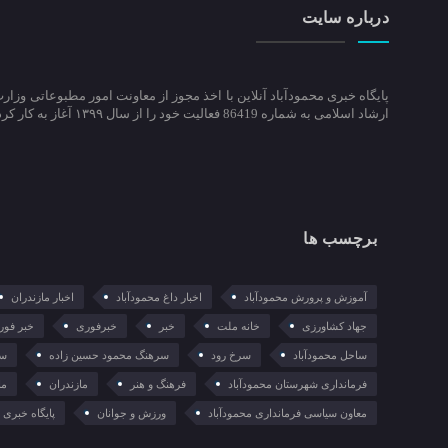
درباره سایت
پایگاه خبری محمودآباد آنلاین با اخذ مجوز از معاونت امور مطبوعاتی وزار
ارشاد اسلامی به شماره 86419 فعالیت خود را از سال ۱۳۹۹ آغاز به کار کرد.
برچسب ها
آموزش و پرورش محمودآباد
اخبار داغ محمودآباد
اخبار مازندران
جهاد کشاورزی
خانه ملت
خبر
خبرفوری
خبر فور
ساحل محمودآباد
سرخ رود
سرهنگ محمود حسین زاده
سع
فرمانداری شهرستان محمودآباد
فرهنگ و هنر
مازندران
ما
معاون سیاسی فرمانداری محمودآباد
ورزش و جوانان
پایگاه خبری م