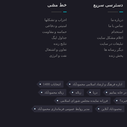
دسترسی سریع
خط مشی
درباره ما
احزاب و تشکلها
تماس با ما
امنیتی و دفاعی
استخدام
حماسه و مقاومت
اعلام مشکل سایت
جداول لیگ
تبلیغات در سایت
نتایج زنده
ديگر رسانه ها
تعاون و اشتغال
پخش زنده
نفت و انرژی
اداره فرهنگ و ارشاد اسلامی محمودآباد
انتخابات 1400
در خانه بمانیم
دریا
زباله
زباله محمودآباد
خبره؟
فرزانه نماینده مجلس شورای اسلامی
محموداباد آنلاین
مدیر روابط عمومی فرمانداری محمودآباد