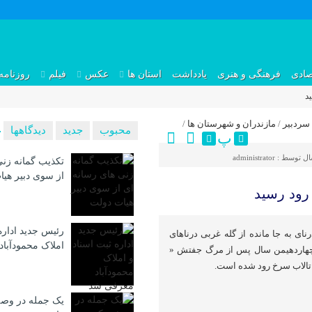
صادی
فرهنگی و هنری
یادداشت
استان ها
عکس
فیلم
روزنامه
د
 سردبیر
/
مازندران و شهرستان ها
/
محبوب
جدید
دیدگاهها
پ
ال توسط :
administrator
تکذیب گمانه زنی
از سوی دبیر هی
رود رسید
رئیس جدید اداره
رنای به جا مانده از گله غربی درناهای
املاک محمودآبا
هاردهیمن سال پس از مرگ جفتش «
 تالاب سرخ رود شده است.
یک جمله در وصف