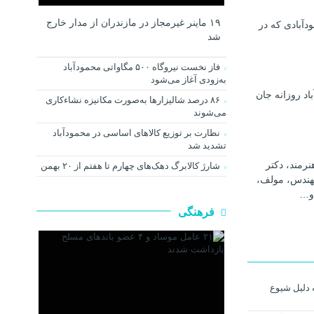
۱۹ ماینر غیرمجاز در مازندران از مدار خارج
دآبادی که در
شد
فاز نخست نیروگاه ۵۰۰ مگاواتی محمودآباد
به‌زودی آغاز می‌شود
اد روزانه جان
۸۶ درصد شالیزارها به‌صورت مکانیزه نشاءکاری
می‌شوند
نظارت بر توزیع کالا‌های اساسی در محمودآباد
تشدید شد
رمند، دکتر
شارژ کالابرگ دهک‌های چهارم تا هفتم از ۲۰ بهمن
هندس، مولف،
و…
فرهنگی
 دلیل شیوع