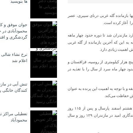
ها بنویسید
ا بازمانده گله غربی درنای سیبری، عصر
را آغاز کرده است.
جوان موفق و کا
محمودآبادی در ح
ودتر وارد مازندران شد تا دوره حدود چهار ماهه
گردشگری و اقت
 به این که آخرین بازمانده از گله غربی
اهمیت زیادی دارد.
نرخ نشاء شالی 
اعلام شد
 هزار کیلومتری از روسیه، قزاقستان و
دود چهار ماه سرد از سال را با تغذیه در
تنش آبی در ماز
و با توجه به اهمیت این پرنده به عنوان
كنندگان خانگی 
رزش حفاظت می‌کند.
درنای امید که ۱۴ سال است به صورت تنها و انفرادی مهاجرت می‌کند، هشتم اسفند پارسال و پس از ۱۱۵ روز
تعطیلی مراکز ت
زمستان‌گذرانی در تالاب فریدونکنار به سیبری بازگشته بود. سال ۱۳۹۸ ماندگاری امید در مازندران ۱۲۹ روز و سال
محمودآباد