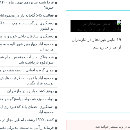
خبره؟
فعالیت 545 گلخانه دار در محمودآباد
دستگی
در کشور
دستگیری سارقان داخل خودرو در مح
۱۹ ماینر غیرمجاز در مازندران
محمودآباد چهارمین شهر آلوده به پ
از مدار خارج شد
مازندران
فرد هتاک به ساحت مقدس امام شیع
سوادکوه بازداشت شد
هوای گرم و آفتابی تا نیمه هفته در م
محمودآباد با توجه به ظرفیت هایش 
توسعه قرار بگیرد
رونق کشت پاییزه در مازندران
دولت سیزدهم دولت پاسخ‌گو خواهد 
دستگیری اعضای باند کلاهبرداری این
محمودآباد
کشف 1500 رشته دام غیر مجاز در محمودآباد
ت در وب منتشر خواهد شد.
فرماندار آمل به سمت مدیرکل دفتر