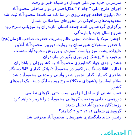
سرمربی جدید تیم ملی فوتبال در شبکه خبر لو رفت
اجرای طرح ملی “ جام ۳ ” هلال‌احمر در نوار ساحلی محمودآباد
2/5 میلیون قطعه جوجه ریزی در سامانه سماسط محمودآباد ثبت شد
محدودیت‌های ترافیکی در محور‌های مواصلاتی شمال
برگزاری گردهمایی ائمه جمعه استان مازندران به میزبانی سرخ رود
شروع سال جدید با بارندگی
جشن میلاد با سعادت منجی عالم بشریت حضرت صاحب الزمان(عج)
با حضور مسئولان شهرستان به روایت دوربین محمودآباد آنلاین
علیزاده پشت میز ریاست آموزش و پرورش محمودآباد نشست
برخورد با ۷ پزشک زیرمیزی بگیر در مازندران
هشدار جدی جهاد کشاورزی محمودآباد به کشاورزان و باغداران
فعالیت 646 دستگاه تراکتور در محمودآباد/ پلاک گذاری 545 دستگاه
شاعری که پایه گذار انجمن شعر وآئینی و مذهبی محمودآباد شد
سلام ایفاسرام(شهدای ملاکلا) سرخ رود به لیگ دسته یک امیدهای
کشور
عقب نشینی از ساحل الزامی است حتی پلاژ‌های نظامی
دورهمی يلدايی وضعيت كرونايی محمودآباد را قرمز خواهد كرد
رزمندگان محمودآباد تجلیل شدند
گروه‌های شغلی ۱، ۲، ۳ و ۴ کدامند؟
رئیس جدید دادگستری شهرستان محمودآباد معرفی شد
اجتماعی