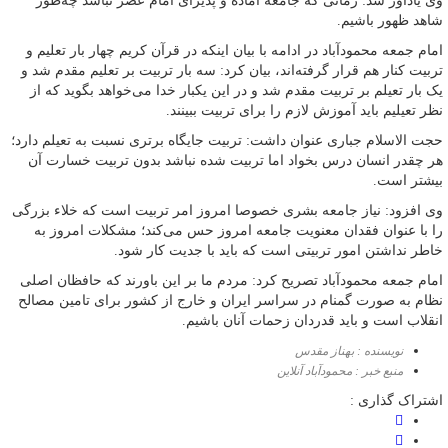
وی یادآور شد: زمانی که جامعه آماده و پذیرای امام عصر نباشد چه‌طور
شاهد ظهور باشیم.
امام جمعه محمودآباد در ادامه با بیان اینکه در قرآن کریم چهار بار تعلیم و
تربیت کنار هم قرار گرفته‌اند، بیان کرد: سه بار تربیت بر تعلیم مقدم شد و
یک بار تعیلم بر تربیت مقدم شد و در این یکبار خدا می‌خواهد بگوید که از
نظر تعیلیم باید آموزش لازم را برای تربیت ببینند.
حجت الاسلام جباری عنوان داشت: تربیت جایگاه برتری نسبت به تعیلم دارد؛
هر چقدر انسان درس بخواد اما تربیت شده نباشد بدون تربیت خسارت آن
بیشتر است.
وی افزود: نیاز جامعه بشری خصوصا امروز امر تربیت است که خلاء بزرگی
را با عنوان فقدان معنویت جامعه امروز حس می‌کند؛ مشکلات امروز به
خاطر نداشتن امور تربیتی است که باید با جدیت کار شود.
امام جمعه محمودآباد تصریح کرد: مردم ما بر این باورند که حافظان اصلی
نظام به صورت گمنام در سراسر ایران و خارج از کشور برای تامین مصالح
انقلاب است و باید قدردان زحمات آنان باشیم.
نویسنده : بهناز مقدس
منبع خبر : محمودآباد آنلاین
اشتراک گذاری :