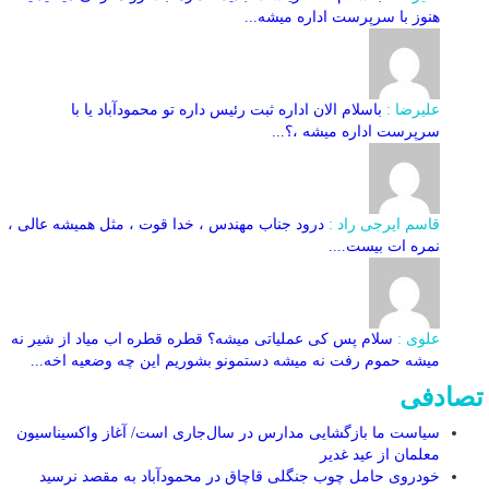
هنوز با سرپرست اداره‌ میشه...
علیرضا :
باسلام الان اداره ثبت رئیس داره تو محمودآباد یا با
سرپرست اداره میشه ،؟...
قاسم ایرجی راد :
درود جناب مهندس ، خدا قوت ، مثل همیشه عالی ،
نمره ات بیست....
علوی :
سلام پس کی عملیاتی میشه؟ قطره قطره اب میاد از شیر نه
میشه حموم رفت نه میشه دستمونو بشوریم این چه وضعیه اخه...
تصادفی
سیاست ما بازگشایی مدارس در سال‌جاری است/ آغاز واکسیناسیون
معلمان از عید غدیر
خودروی حامل چوب جنگلی قاچاق در محمودآباد به مقصد نرسید