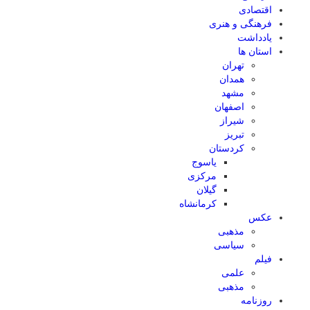
اقتصادی
فرهنگی و هنری
یادداشت
استان ها
تهران
همدان
مشهد
اصفهان
شیراز
تبریز
کردستان
یاسوج
مرکزی
گیلان
کرمانشاه
عکس
مذهبی
سیاسی
فیلم
علمی
مذهبی
روزنامه