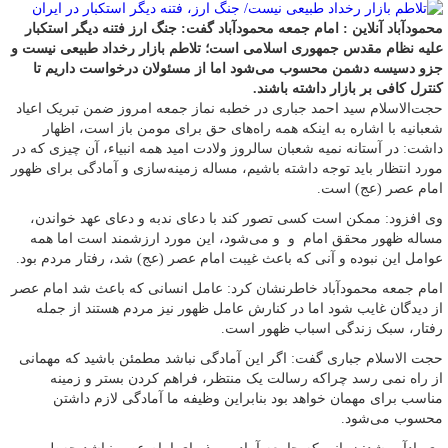
محمودآباد آنلاین : امام جمعه محمودآباد گفت: جنگ ارز فتنه دیگر استکبار
علیه نظام مقدس جمهوری اسلامی است؛ تلاطم بازار رخداد طبیعی نیست و
جزو دسیسه دشمن محسوب می‌شود اما از مسئولان درخواست داریم تا
کنترل کافی بر بازار داشته باشند.
حجت‌الاسلام سید احمد جباری در خطبه نماز جمعه امروز ضمن تبریک اعیاد
شعبانیه با اشاره به اینکه همه راه‌های حق برای مومن باز است، اظهار
داشت: در آستانه نمیه شعبان سالروز ولادت امید همه انبیاء، آن چیزی که در
مورد انتظار باید توجه داشته باشیم، مساله زمینه‌سازی و آمادگی برای ظهور
امام عصر (عج) است.
وی افزود: ممکن است کسی تصور کند با دعای ندبه و دعای عهد خواندن،
مساله ظهور محقق امام و و می‌شود، این مورد ارزشمند است اما همه
عوامل این نبوده و آنی که باعث غیبت امام عصر (عج) شد، رفتار مردم بود.
امام جمعه محمودآباد خاطرنشان کرد: عامل انسانی که باعث شد امام عصر
از دیدگان غایب شود اما در کنارش عامل ظهور نیز مردم هستند از جمله
رفتار، سبک زندگی اسباب ظهور است.
حجت الاسلام جباری گفت: اگر این آمادگی نباشد مطمئن باشید که مهمانی
از راه نمی رسد چراکه رسالت یک منتظر، فراهم کردن بستر و زمینه
مناسب برای مهمان خواهد بود بنابراین وظیفه ما آمادگی لازم داشتن
محسوب می‌شود.