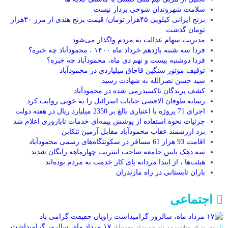
سلامت شهروندان شوخی بردار نیست
برنج ایرانی کیلویی ۴۵هزار تومان/ قیمت برنج هندی از مرز ۳۰هزار
تومان گذشت
مدیریت سهام عدالت به مردم واگذار می‌شود
فردا سه شنبه یازدهم خرداد ماه ۱۴۰۰ ، محمودآباد چه خبره؟
فردا دوشنبه بیست و نهم دی ماه، محمودآباد چه خبره؟
توقيف موتور سنگين قاچاق ميلياردي در محمودآباد
سید حسن نصرالله به شهادت رسید
کشف پرندگان تاکسیدرمی شده در محمودآباد
رسانه طوفان الاقصی جنایات اسرائیل را به خوبی روایت کرد
اجرای 71 پروژه با اعتباری بالغ بر 2350 میلیارد ریال در هفته دولت
جزئیات نحوه استفاده از پوشش بیمه‌ای خدمات ناباروری اعلام شد
برد ارزشمند عقاب محمودآباد مقابل آرمین تنکابن
اقامت 93 هزار 61 مسافر در سکونتگاه‌های رسمی محمودآباد
سه دهک پایین جامعه صاحب اینترنت چهارماهه رایگان شدند
هیئت‌ها ، از ابتدا مردانه پای کار خدمت به مردم بوده‌اند
باران تابستانی در راه مازندران
اجتماعی
۱۷ مرداد ماه، سالروز گرامیداشت
رئیس شبکه بهداشت و درمان شهرستان محمودآباد