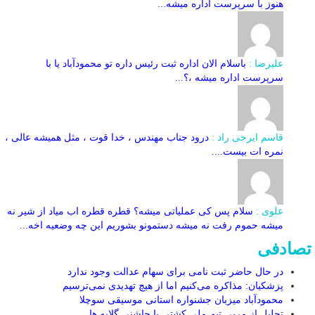
هنوز با سرپرست اداره‌ میشه...
علیرضا :
باسلام الان اداره ثبت رئیس داره تو محمودآباد یا با
سرپرست اداره میشه ،؟...
قاسم ایرجی راد :
درود جناب مهندس ، خدا قوت ، مثل همیشه عالی ،
نمره ات بیست....
علوی :
سلام پس کی عملیاتی میشه؟ قطره قطره اب میاد از شیر نه
میشه حموم رفت نه میشه دستمونو بشوریم این چه وضعیه اخه...
تصادفی
در حال حاضر ثبت نامی برای سهام عدالت وجود ندارد
پزشکیان: مذاکره می‌کنیم اما از هیچ تهدیدی نمی‌ترسیم
محمودآباد میزبان جشنواره استانی موسیقی سوچلا
تجلیل از مربی تیم ملی کشتی با چاشنی گلایه ها