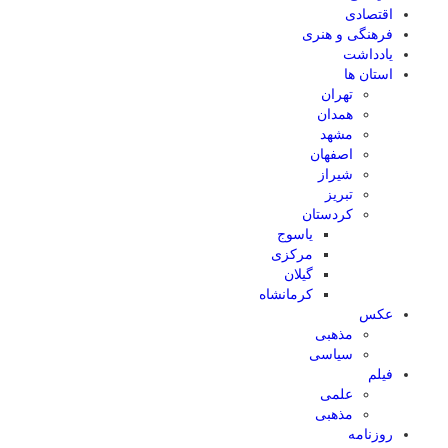
اقتصادی
فرهنگی و هنری
یادداشت
استان ها
تهران
همدان
مشهد
اصفهان
شیراز
تبریز
کردستان
یاسوج
مرکزی
گیلان
کرمانشاه
عکس
مذهبی
سیاسی
فیلم
علمی
مذهبی
روزنامه