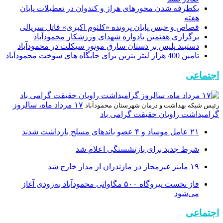
یکطرفه شدن محورهای هراز و کندوان در تعطیلات پایان
هفته
قصاص و حبس پایان پرونده «کلثوم اکبری» قاتل سریالی
برگزاری هفتمین یادواره شهدای ورزشکار محمودآباد
دستبند پليس بر دستان سارق موتور سيکلت در محمودآباد
تامین 400 هزار لیتر بنزین برای جایگاه های سوخت محمودآباد
اجتماعی
۱۷ مرداد ماه، سالروز
رئیس شبکه بهداشت و درمان شهرستان محمودآباد
گرامیداشت راویان حقیقت گرامی باد
۲۱ عامل موساد و ۴ عضو باند‌های مسلح بازداشت شدند
شرط جدید برای بازنشستگی اعلام شد
۱۹ ماینر غیرمجاز در مازندران از مدار خارج شد
فاز نخست نیروگاه ۵۰۰ مگاواتی محمودآباد به‌زودی آغاز
می‌شود
اجتماعی