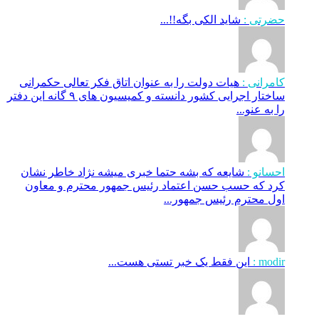
حضرتی :
شاید الکی بگه!!...
کامرانی :
هیات دولت را به عنوان اتاق فکر تعالی حکمرانی
ساختار اجرایی کشور دانسته و کمیسیون های ۹ گانه این دفتر
را به عنو...
احسانو :
شایعه که بشه حتما خبری میشه نژاد خاطر نشان
کرد که حسب حسن اعتماد رئیس جمهور محترم و معاون
اول محترم رئیس جمهور...
modir :
این فقط یک خبر تستی هست...