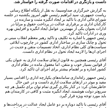
دانست و بازنگری در اقدامات صورت گرفته را خواستار شد.
به گزارش خبرگزاری صداوسیما، به نقل از پایگاه اطلاع رسانی
ریاست جمهوری، سید ابراهیم رئیسی ظهر امروز یکشنبه در جلسه
شورای‌عالی اداری با تاکید بر ایجاد انگیزه مثبت و سازنده در
کارکنان اداری بر برقراری عدالت در پرداخت حقوق و مزایا در
ادارات بعنوان یکی از مهمترین عوامل ایجاد انگیزه و افزایش بهره
وری در ادارات تاکید کرد.
رئیس جمهور با اشاره به تکلیف و تاکید رهبر معظم انقلاب مبنی بر
تحول و چابک سازی در ساختار اداری کشور در چارچوب ابلاغی
سیاست‌های کلی نظام اداری، اتخاذ تصمیمات متقن و جدیت در
اجرای ان‌ها را لازمه ایجاد تحول در نظام اداری دانست.
آقای رئیسی همچنین به قانون ارتقای سلامت اداری به عنوان یکی
از قوانین بسیار خوب و متقن، اما مغفول مانده در نظام اداری
کشور اشاره و بر اهتمام بیشتر برای اجرای ان تاکید کرد.
رئیس جمهور راه‌اندازی سامانه‌های یکپارچه اداری را اقدامی بسیار
مفید و موثر در ارتقای سلامت اداری دانست و در عین حال
خاطرنشان کرد: در کنار بکاری گیری تمام توان برای تکمیل هر چه
سریع‌تر دولت هوشمند، ایجاد انگیزه مثبت و کافی در کارمندان هم
باید مورد توجه ویژه قرار گیرد.
آقای رئیسی با تاکید دوباره بر دو عامل ایجاد عدالت در پرداخت‌ها و