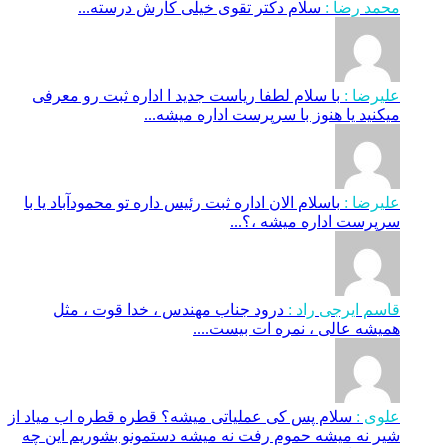
محمد رضا :
سلام دکتر تقوی خیلی کارش درسته...
علیرضا :
با سلام لطفا ریاست جدید ا اداره ثبت‌ رو معرفی
میکنید یا هنوز با سرپرست اداره‌ میشه...
علیرضا :
باسلام الان اداره ثبت رئیس داره تو محمودآباد یا با
سرپرست اداره میشه ،؟...
قاسم ایرجی راد :
درود جناب مهندس ، خدا قوت ، مثل
همیشه عالی ، نمره ات بیست....
علوی :
سلام پس کی عملیاتی میشه؟ قطره قطره اب میاد از
شیر نه میشه حموم رفت نه میشه دستمونو بشوریم این چه