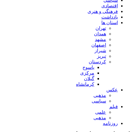
سیاسی
اقتصادی
فرهنگی و هنری
یادداشت
استان ها
تهران
همدان
مشهد
اصفهان
شیراز
تبریز
کردستان
یاسوج
مرکزی
گیلان
کرمانشاه
عکس
مذهبی
سیاسی
فیلم
علمی
مذهبی
روزنامه