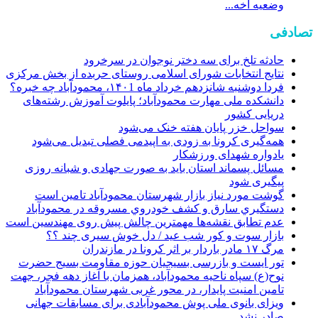
وضعیه اخه...
تصادفی
حادثه تلخ برای سه دختر نوجوان در سرخرود
نتایج انتخابات شورای اسلامی روستای حربده از بخش مرکزی
فردا دوشنبه شانزدهم خرداد ماه ۱۴۰1، محمودآباد چه خبره؟
دانشکده ملی مهارت محمودآباد؛ پایلوت آموزش رشته‌های
دریایی کشور
سواحل خزر پایان هفته خنک می‌شود
همه‌گیری کرونا به زودی به اپیدمی فصلی تبدیل می‌شود
یادواره شهدای ورزشکار
مسائل پسماند استان باید به صورت جهادی و شبانه روزی
پیگیری شود
گوشت مورد نیاز بازار شهرستان محمودآباد تامین است
دستگيري سارق و کشف خودروي مسروقه در محمودآباد
عدم تطابق نقشه‌ها مهمترين چالش پيش روی مهندسين است
بازار سوت و کور شب عید / دل خوش سیری چند ؟؟
مرگ ۱۷ مادر باردار بر اثر کرونا در مازندران
تور ایست و بازرسی بسیجیان حوزه مقاومت بسیج حضرت
نوح(ع) سپاه ناحیه محمودآباد، همزمان با آغاز دهه فجر، جهت
تامین امنیت پایدار، در محور غربی شهرستان محمودآباد
ویزای بانوی ملی پوش محمودآبادی برای مسابقات جهانی
صادر نشد