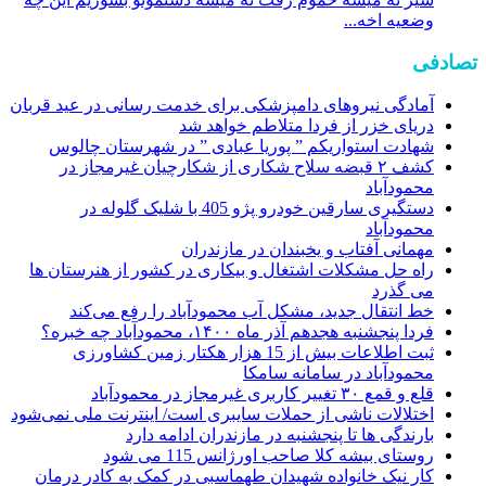
وضعیه اخه...
تصادفی
آمادگی نیروهای دامپزشکی برای خدمت رسانی در عید قربان
دریای خزر از فردا متلاطم خواهد شد
شهادت استواریکم ” پوریا عبادی ” در شهرستان چالوس
کشف ۲ قبضه سلاح شکاری از شکارچیان غیرمجاز در
محمودآباد
دستگیری سارقین خودرو پژو 405 با شلیک گلوله در
محمودآباد
مهمانی آفتاب و یخبندان در مازندران
راه حل مشکلات اشتغال و بیکاری در کشور از هنرستان ها
می گذرد
خط انتقال جدید، مشکل آب محمودآباد را رفع می‌کند
فردا پنجشنبه هجدهم آذر ماه ۱۴۰۰، محمودآباد چه خبره؟
ثبت اطلاعات بیش از 15 هزار هکتار زمین کشاورزی
محمودآباد در سامانه سامکا
قلع و قمع ۳۰ تغییر کاربری غیرمجاز در محمودآباد
اختلالات ناشی از حملات سایبری است/ اینترنت ملی نمی‌شود
بارندگی ها تا پنجشنبه در مازندران ادامه دارد
روستای بیشه کلا صاحب اورژانس 115 می شود
کار نیک خانواده شهیدان طهماسبی در کمک به کادر درمان