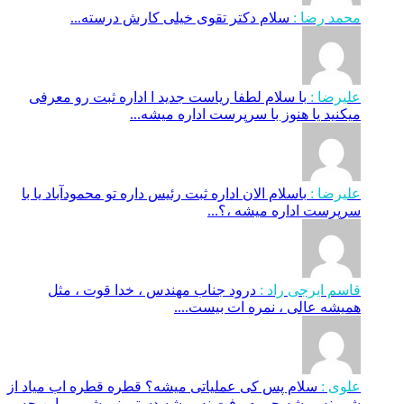
محمد رضا :
سلام دکتر تقوی خیلی کارش درسته...
علیرضا :
با سلام لطفا ریاست جدید ا اداره ثبت‌ رو معرفی
میکنید یا هنوز با سرپرست اداره‌ میشه...
علیرضا :
باسلام الان اداره ثبت رئیس داره تو محمودآباد یا با
سرپرست اداره میشه ،؟...
قاسم ایرجی راد :
درود جناب مهندس ، خدا قوت ، مثل
همیشه عالی ، نمره ات بیست....
علوی :
سلام پس کی عملیاتی میشه؟ قطره قطره اب میاد از
شیر نه میشه حموم رفت نه میشه دستمونو بشوریم این چه