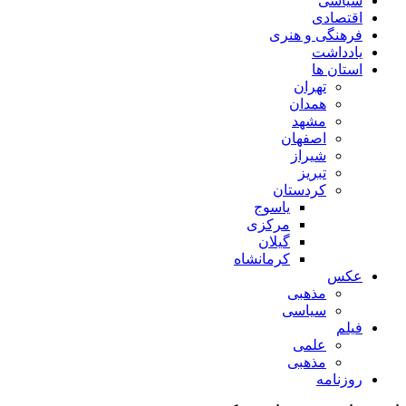
سیاسی
اقتصادی
فرهنگی و هنری
یادداشت
استان ها
تهران
همدان
مشهد
اصفهان
شیراز
تبریز
کردستان
یاسوج
مرکزی
گیلان
کرمانشاه
عکس
مذهبی
سیاسی
فیلم
علمی
مذهبی
روزنامه