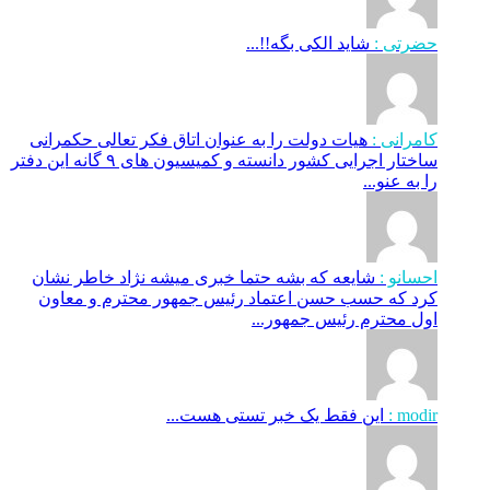
حضرتی :
شاید الکی بگه!!...
کامرانی :
هیات دولت را به عنوان اتاق فکر تعالی حکمرانی
ساختار اجرایی کشور دانسته و کمیسیون های ۹ گانه این دفتر
را به عنو...
احسانو :
شایعه که بشه حتما خبری میشه نژاد خاطر نشان
کرد که حسب حسن اعتماد رئیس جمهور محترم و معاون
اول محترم رئیس جمهور...
modir :
این فقط یک خبر تستی هست...