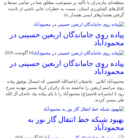
منطقه‌ای مازندران با تأکید بر ممنوعیت مطلق شنا در تمامی سدها و
کانال‌های کشاورزی استان، نسبت به خطرات جانی ناشی از نادیده
گرفتن هشدارهای ایمنی هشدار داد.
پیاده روی جاماندگان اربعین حسینی در
محمودآباد
04 آگوست 2026
پیاده روی جاماندگان اربعین حسینی در
محمودآباد
محمودآباد آنلاین : عاشقان اباعبدالله الحسین که امسال توفیق پیاده
روی مراسم اربعین را نداشتند به یاد زائران کربلا مسیر مهدیه سرخ
رود تا امامزاده قاسم(ع) محمودآباد را با پای پیاده بیاد خاندان آل الله
طی مسیر کردند.
بهبود شبکه خط انتقال گاز نور به
محمودآباد
01 آگوست 2026