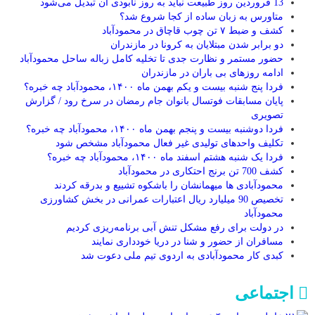
13 فروردین روز طبیعت نباید به روز نابودی آن تبدیل می‌شود
متاورس به زبان ساده از کجا شروع شد؟
کشف و ضبط ۷ تن چوب قاچاق در محمودآباد
دو برابر شدن مبتلایان به کرونا در مازندران
حضور مستمر و نظارت جدی تا تخلیه کامل زباله ساحل محمودآباد
ادامه روز‌های بی باران در مازندران
فردا پنج شنبه بیست و یکم بهمن ماه ۱۴۰۰، محمودآباد چه خبره؟
پایان مسابقات فوتسال بانوان جام رمضان در سرخ رود / گزارش
تصویری
فردا دوشنبه بیست و پنجم بهمن ماه ۱۴۰۰، محمودآباد چه خبره؟
تکلیف واحدهای تولیدی غیر فعال محمودآباد مشخص شود
فردا یک شنبه هشتم اسفند ماه ۱۴۰۰، محمودآباد چه خبره؟
کشف 700 تن برنج احتکاری در محمودآباد
محمودآبادی ها میهمانشان را باشکوه تشییع و بدرقه کردند
تخصیص 90 میلیارد ریال اعتبارات عمرانی در بخش کشاورزی
محمودآباد
در دولت برای رفع مشکل تنش آبی برنامه‌ریزی کردیم
مسافران از حضور و شنا در دریا خودداری نمایند
کبدی کار محمودآبادی به اردوی تیم ملی دعوت شد
اجتماعی