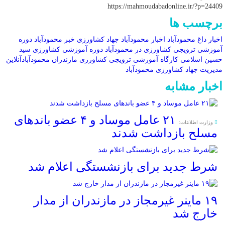
https://mahmoudabadonline.ir/?p=24409
برچسب ها
اخبار داغ محمودآباد
اخبار محمودآباد
جهاد کشاورزی
خبر محمودآباد
دوره
آموزشی ترویجی کشاورزی در محمودآباد
دوره آموزشی کشاورزی
سید
حسین اسلامی
کارگاه آموزشی ترویجی کشاورزی
مازندران
محمودآبادآنلاین
مدیریت جهاد کشاورزی محمودآباد
اخبار مشابه
۲۱ عامل موساد و ۴ عضو باند‌های
وزارت اطلاعات:
مسلح بازداشت شدند
شرط جدید برای بازنشستگی اعلام شد
۱۹ ماینر غیرمجاز در مازندران از مدار
خارج شد