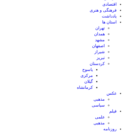
اقتصادی
فرهنگی و هنری
یادداشت
استان ها
تهران
همدان
مشهد
اصفهان
شیراز
تبریز
کردستان
یاسوج
مرکزی
گیلان
کرمانشاه
عکس
مذهبی
سیاسی
فیلم
علمی
مذهبی
روزنامه