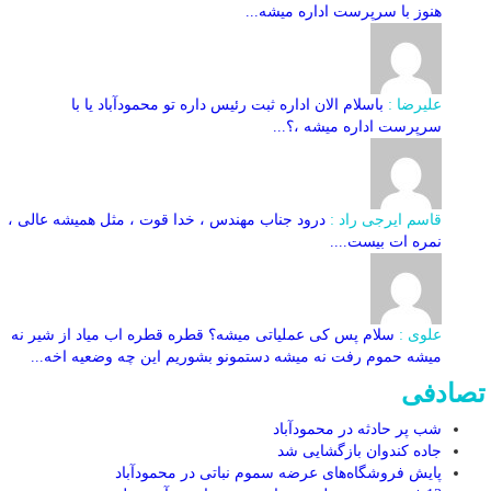
هنوز با سرپرست اداره‌ میشه...
علیرضا :
باسلام الان اداره ثبت رئیس داره تو محمودآباد یا با
سرپرست اداره میشه ،؟...
قاسم ایرجی راد :
درود جناب مهندس ، خدا قوت ، مثل همیشه عالی ،
نمره ات بیست....
علوی :
سلام پس کی عملیاتی میشه؟ قطره قطره اب میاد از شیر نه
میشه حموم رفت نه میشه دستمونو بشوریم این چه وضعیه اخه...
تصادفی
شب پر حادثه در محمودآباد
جاده کندوان بازگشایی شد
پایش فروشگاه‌های عرضه سموم نباتی در محمودآباد