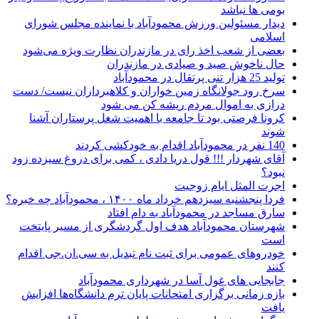
بومی ها نباشد
دیدار مسئولین ورزش محمودآباد با نماینده مجلس شورای
اسلامی
بعضی از شعب اخذ رای در مازندران نظارت ویژه می‌شود
حال ناخوش صید و صیادی در مازندران
توليد 25 هزار تنی پرتقال در محمودآباد
سرخ رود جولانگاه زمین خواران و کلاهبرداران نیست/ دست
درازی به اموال مردم ریشه کن می شود
کرونا فرصتی بود تا جامعه با اهمیت شغل پرستاران آشنا
شوند
140 نفر در محمودآباد اقدام به خودکشی کردند
آقای شهردار !!! قول دریا دادی ، کمی برای دروغ سیزده زود
نبود؟
اجرت المثل ایام زوجیت
فردا پنجشنبه سیزدهم خرداد ماه ۱۴۰۰ ، محمودآباد چه خبره؟
سارق مساجد در محمودآباد به دام افتاد
شهرستان محمودآباد هدف اول گردشگری از مسیر پایتخت
است
خودروهای عمومی برای ثبت نام تبدیل به سی.ان.جی اقدام
کنند
جابجایی های غول آسا در شهرداری محمودآباد
بازه زمانی برگزاری امتحانات پایان ترم دانشگاه‌ها افزایش
یافت