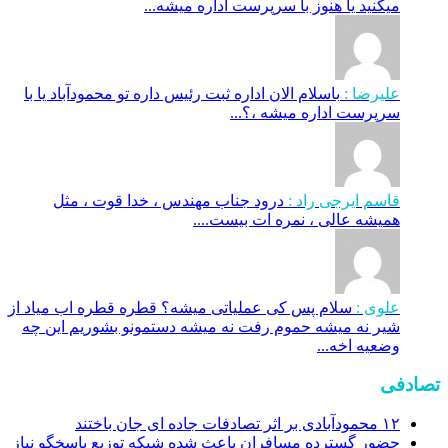
میکنید یا هنوز با سرپرست اداره‌ میشه...
علیرضا :
باسلام الان اداره ثبت رئیس داره تو محمودآباد یا با
سرپرست اداره میشه ،؟...
قاسم ایرجی راد :
درود جناب مهندس ، خدا قوت ، مثل
همیشه عالی ، نمره ات بیست....
علوی :
سلام پس کی عملیاتی میشه؟ قطره قطره اب میاد از
شیر نه میشه حموم رفت نه میشه دستمونو بشوریم این چه
وضعیه اخه...
تصادفی
۱۲ محمودآبادی بر اثر تصادفات جاده ای جان باختند
حضور گسترده مسافران باعث شده شبکه توزیع پاسخگو نیاز