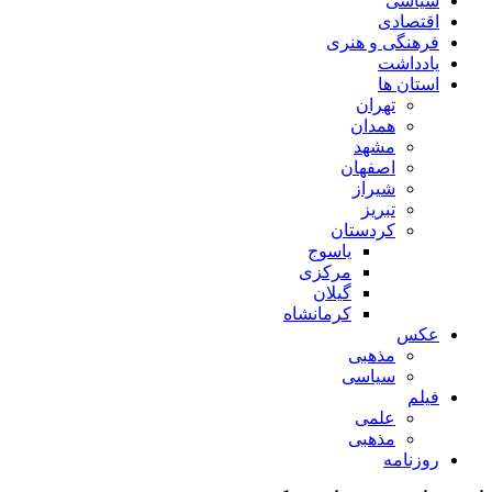
سیاسی
اقتصادی
فرهنگی و هنری
یادداشت
استان ها
تهران
همدان
مشهد
اصفهان
شیراز
تبریز
کردستان
یاسوج
مرکزی
گیلان
کرمانشاه
عکس
مذهبی
سیاسی
فیلم
علمی
مذهبی
روزنامه