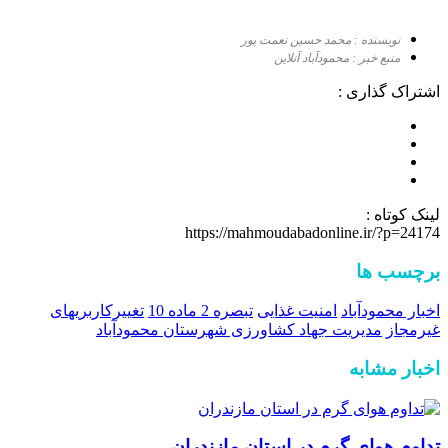
نویسنده : محمد حسین نعمت پور
منبع خبر : محمودآباد آنلاین
اشتراک گذاری :
لینک کوتاه :
https://mahmoudabadonline.ir/?p=24174
برچسب ها
اخبار محمودآباد
امنیت غذایی
تبصره 2 ماده 10
تغییرکاربریهای
غیرمجاز
مدیریت جهاد کشاورزی شهرستان محمودآباد
اخبار مشابه
تداوم هوای گرم در استان مازندران