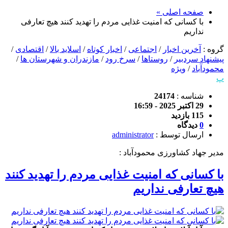
صفحه اصلی »
با کسانی که امنیت غذایی مردم را تهدید کنند هیچ تعارفی
نداریم
گروه :
آخرین اخبار
/
اجتماعی
/
اخبار کوتاه
/
اسلاید بالا
/
اقتصادی
/
پیشنهاد سردبیر
/
روستاها
/
سرخ رود
/
مازندران و شهرستان ها
/
محمودآباد
/
ویژه
پ
شناسه :
24174
29 اکتبر 2025 - 16:59
115 بازدید
0
دیدگاه
ارسال توسط :
administrator
مدیر جهاد کشاورزی محمودآباد :
با کسانی که امنیت غذایی مردم را تهدید کنند
هیچ تعارفی نداریم