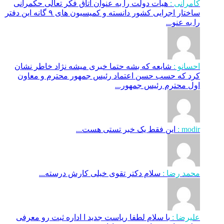
کامرانی :
هیات دولت را به عنوان اتاق فکر تعالی حکمرانی
ساختار اجرایی کشور دانسته و کمیسیون های ۹ گانه این دفتر
را به عنو...
احسانو :
شایعه که بشه حتما خبری میشه نژاد خاطر نشان
کرد که حسب حسن اعتماد رئیس جمهور محترم و معاون
اول محترم رئیس جمهور...
modir :
این فقط یک خبر تستی هست...
محمد رضا :
سلام دکتر تقوی خیلی کارش درسته...
علیرضا :
با سلام لطفا ریاست جدید ا اداره ثبت‌ رو معرفی