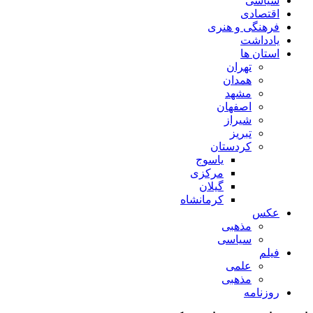
سیاسی
اقتصادی
فرهنگی و هنری
یادداشت
استان ها
تهران
همدان
مشهد
اصفهان
شیراز
تبریز
کردستان
یاسوج
مرکزی
گیلان
کرمانشاه
عکس
مذهبی
سیاسی
فیلم
علمی
مذهبی
روزنامه