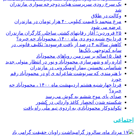
یک سرخ رودی سرپرست هیات دوچرخه سواری مازندران
شد
وکالت در طلاق
مرغ منجمد با قیمت کیلویی ۴۰ هزار تومان در مازندران
عرضه می شود
‎۲۵ فروردین؛ آغاز رقابتهای‌کشتی ساحلی کارگران مازندران
فردا پنج شنبه دوم دی ماه ۱۴۰۰، محمودآباد چه خبره؟
کاهش سالانه ۴ درصد از بافت فرسوده؛ تکلیف قانونی در
سایه کم‌توجهی بانک‌ها
قفل ۱۵ساله بر سرزمین رویاهای محمودآباد
اداره راه و شهرسازی محمودآباد و نور در انتظار متولی جدید
شناسایی نخستین بیمار اومیکرونی در مازندران
با هنرمندی که سرنوشت شاعرانه ی او در محمودآباد رقم
خورد
فردا چهارشنبه هشتم اردیبهشت ماه ۱۴۰۰ ، محمودآباد چه
خبره؟
صدای پای موج ششم به گوش می‌رسد
شکسته شدن انحصار کاغذ وارداتی در کشور
تکواندوکار محمودآبادی به اردوی تیم ملّی راه یافت
اجتماعی