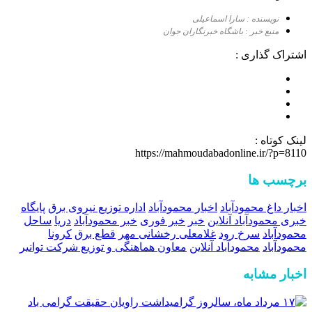
نویسنده : سارا اسماعیلی
منبع خبر : باشگاه خبرنگاران جوان
اشتراک گذاری :
لینک کوتاه :
https://mahmoudabadonline.ir/?p=8110
برچسب ها
اخبار داغ محمودآباد
اخبار محمودآباد
اداره توزیع نیروی برق
پایگاه
خبری محمودآباد آنلاین
خبر
خبر فوری
خبر محمودآباد
دریا
ساحل
محمودآباد
سرخ رود
غلامعلی رخشانی مهر
قطع برق
کرونا
محمودآباد
محمودآباد آنلاین
معاون هماهنگی و توزیع شرکت توانیر
اخبار مشابه