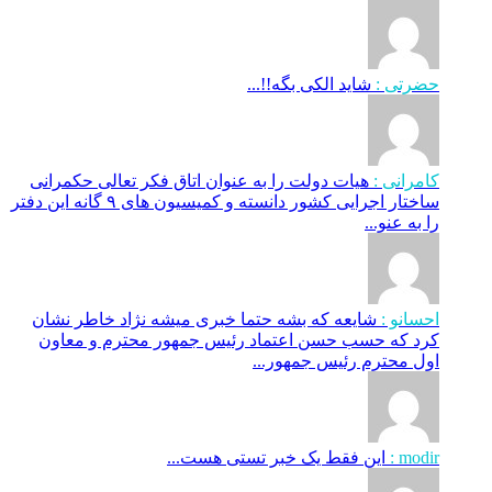
حضرتی :
شاید الکی بگه!!...
کامرانی :
هیات دولت را به عنوان اتاق فکر تعالی حکمرانی
ساختار اجرایی کشور دانسته و کمیسیون های ۹ گانه این دفتر
را به عنو...
احسانو :
شایعه که بشه حتما خبری میشه نژاد خاطر نشان
کرد که حسب حسن اعتماد رئیس جمهور محترم و معاون
اول محترم رئیس جمهور...
modir :
این فقط یک خبر تستی هست...