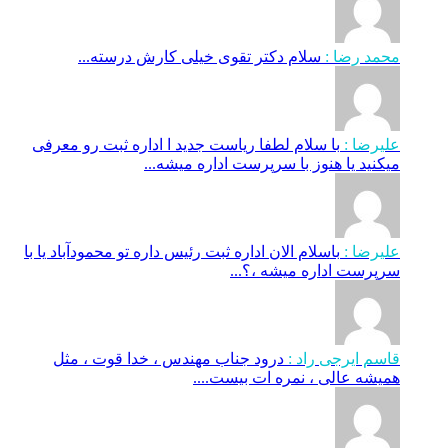
محمد رضا :
سلام دکتر تقوی خیلی کارش درسته...
علیرضا :
با سلام لطفا ریاست جدید ا اداره ثبت‌ رو معرفی
میکنید یا هنوز با سرپرست اداره‌ میشه...
علیرضا :
باسلام الان اداره ثبت رئیس داره تو محمودآباد یا با
سرپرست اداره میشه ،؟...
قاسم ایرجی راد :
درود جناب مهندس ، خدا قوت ، مثل
همیشه عالی ، نمره ات بیست....