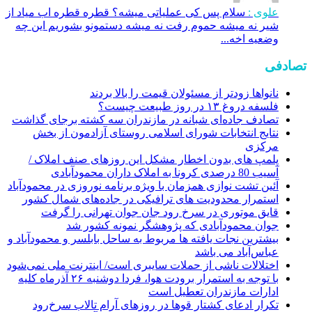
علوی :
سلام پس کی عملیاتی میشه؟ قطره قطره اب میاد از
شیر نه میشه حموم رفت نه میشه دستمونو بشوریم این چه
وضعیه اخه...
تصادفی
نانواها زودتر از مسئولان قیمت را بالا بردند
فلسفه دروغ ۱۳ در روز طبیعت چیست؟
تصادف جاده‌ای شبانه در مازندران سه کشته برجای گذاشت
نتایج انتخابات شورای اسلامی روستای آزادمون از بخش
مرکزی
پلمپ های بدون اخطار مشکل این روزهای صنف املاک /
آسیب 80 درصدی کرونا به املاک داران محمودآبادی
آئین تشت نوازی همزمان با ویژه برنامه نوروزی در محمودآباد
استمرار محدودیت های ترافیکی در جاده‌های شمال کشور
قايق موتوری در سرخ رود جان جوان تهرانی را گرفت
جوان محمودآبادی که پژوهشگر نمونه کشور شد
بیشترین نجات یافته ها مربوط به ساحل بابلسر و محمودآباد و
عباس‌آباد می باشد
اختلالات ناشی از حملات سایبری است/ اینترنت ملی نمی‌شود
با توجه به استمرار برودت هوا، فردا دوشنبه ۲۶ آذرماه کلیه
ادارات مازندران تعطیل است
تکرار ادعای کشتار قوها در روزهای آرام تالاب سرخ‌رود