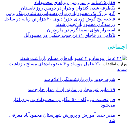
قفل ۱۵ساله بر سرزمین رویاهای محمودآباد
یکطرفه شدن کندوان و هراز در دومین روز تابستان
گام بزرگ یک محمودآبادی برای دستیابی به نشان پلنگ برفی
فاجعه بیخ گوش دریای خزر/ دپوی ۲۰ هزار تن زباله در ساحل
رزمندگان محمودآباد تجلیل شدند
استقرار هوای نسبتا گرم در مازندران
ناكامی در قاچاق ۱۱ تن چوب جنگلی در محمودآباد
اجتماعی
۲۱ عامل موساد و ۴ عضو باند‌های مسلح بازداشت
وزارت اطلاعات:
شدند
شرط جدید برای بازنشستگی اعلام شد
۱۹ ماینر غیرمجاز در مازندران از مدار خارج شد
فاز نخست نیروگاه ۵۰۰ مگاواتی محمودآباد به‌زودی آغاز
می‌شود
مدیر جدید آموزش و پرورش شهرستان محمودآباد معرفی
شد