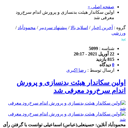
صفحه اصلی »
اولین سکاندار هیئت بدنسازی و پرورش اندام سرخ‌رود
معرفی شد
گروه :
آخرین اخبار
/
اسلاید بالا
/
پیشنهاد سردبیر
/
محمودآباد
/
ورزشی
پ
شناسه :
5099
22 آوریل 2021 - 20:17
815 بازدید
0
دیدگاه
ارسال توسط :
رضا اکبری
اولین سکاندار هیئت بدنسازی و پرورش
اندام سرخ‌رود معرفی شد
محمودآباد آنلاین: حسینعلی(عباس) اسماعیلی توانست با گرفتن رأی