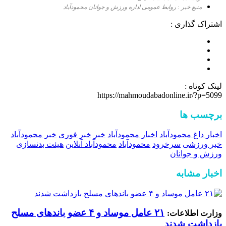
منبع خبر : روابط عمومی اداره ورزش و جوانان محمودآباد
اشتراک گذاری :
لینک کوتاه :
https://mahmoudabadonline.ir/?p=5099
برچسب ها
اخبار داغ محمودآباد
اخبار محمودآباد
خبر
خبر فوری
خبر محمودآباد
خبر ورزشی
سرخرود
محمودآباد
محمودآباد آنلاین
هیئت بدنسازی
ورزش و جوانان
اخبار مشابه
۲۱ عامل موساد و ۴ عضو باند‌های مسلح
وزارت اطلاعات:
بازداشت شدند