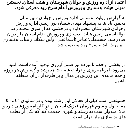
اعتماد از اداره ورزش و جوانان شهرستان و هیئت استان، نخستین
متولی هیئت بدنسازی و پرورش اندام سرخ رود معرفی شود.
به گزارش روابط عمومی اداره ورزش و جوانان شهرستان
محمودآباد؛بنا به پیشنهاد مهدی شعبان پور رئیس اداره ورزش
وجوانان شهرستان محمودآباد و درحکمی که از سوی محمد رضا
ابوالقاسمی رئیس هیات بدنسازی و پرورش اندام استان مازندران
صادر شد، حسینعلی(عباس)اسماعیلی اولین سکاندار هیأت بدنسازی
و پرورش اندام سرخ رود منصوب شد.
در بخشی ازحکم نامبرده نیز ضمن آرزوی توفیق آمده است: امید
می‌رود با برنامه‌ریزی و درایت شما، شاهد رشد و گسترش هر روزه
و همه‌ جانبه‌ی این ورزش پر مدال و پر طرفدار در آن منطقه
باشیم..
حسینعلی اسماعیلی از فعالان این رشته بوده و در سالهای 94 و 95
مقام اول و سوم قهرمان فیزیک استان را در کارنامه ورزشی دارد و
حالا امیدوار است به رشته و شهری خدمت کند که یکی از قطب
های بدنسازی مازندران است.
نویسنده : محمد اسماعیلی