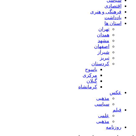
سیاسی
اقتصادی
فرهنگی و هنری
یادداشت
استان ها
تهران
همدان
مشهد
اصفهان
شیراز
تبریز
کردستان
یاسوج
مرکزی
گیلان
کرمانشاه
عکس
مذهبی
سیاسی
فیلم
علمی
مذهبی
روزنامه