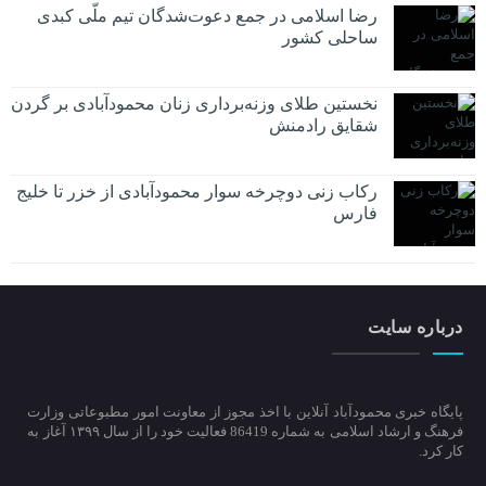
رضا اسلامی در جمع دعوت‌شدگان تیم ملّی کبدی
ساحلی کشور
نخستین طلای وزنه‌برداری زنان محمودآبادی بر گردن
شقایق رادمنش
رکاب زنی دوچرخه سوار محمودآبادی از خزر تا خلیج
فارس
درباره سایت
پایگاه خبری محمودآباد آنلاین با اخذ مجوز از معاونت امور مطبوعاتی وزارت
فرهنگ و ارشاد اسلامی به شماره 86419 فعالیت خود را از سال ۱۳۹۹ آغاز به
کار کرد.