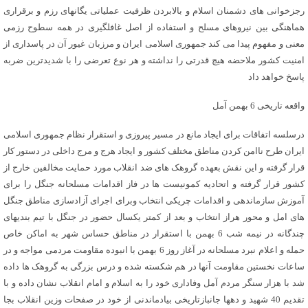
رجزخوانی های دشمنان اسلام و بالابردن ظرفیت عملیاتی یگانهای رزم و برقراری
هماهنگی بین نیروهای مسلح و استفاده از اصل غافلگیری در همه سطوح رزمی
معنی و مفهوم پیدا می کند جمهوری اسلامی ایران و مرزبان غیور آن در پاسداری از
امنیت کشور ملاحضه هیچ قدرتی را نداشته و هر نوع تعرضی را با شدیدترین ضربه
پاسخ خواهد داد
واقعه تاریخی 6 بهمن آمل
درسلسه اتفاقات برای ایجاد مانع در مسیر پیروزی و استقرار نظام جمهوری اسلامی
ایران طرح ناامن کردن مناطق مختلف کشور و ایجاد هرج و مرج داخلی در دستور کار
قرار گرفته و این نقش بعهده گروهک های ضد انقلاب مورد حمایت مخالفین خارج از
کشور قرار گرفته و اتحادیه کمونیست ها در فاز اقدامات مسلحانه جنگل را برای
آموزش سازماندهی و اقدامات چریکی انتخاب وبرای اجرای آزادسازی مناطق جنگل
های امل و محور هراز انتخاب و بعد از کمتر یکسال حضور در جنگل با تیم بندیهای
چندگانه در نیمه شب 6 بهمن با استقرار در مناطق حساس شهر به اماکن خاص
حمله و اعلام نبرد مسلحانه در آغاز روز 6 بهمن با انبوده مقاومت مردمی مواجه و در
ساعات نخستین مقاومت آنها در هم شکسته شده و درس بزرگی به گروهک ها داده
شد با هزار سنگر مردم آمل وفاداری خود را به اسلام و امام انقلاب نشان داده و با
تقدیم 40 شهید و دهها جانبازتاریخی بیادماندنی از خود در صفحات وزین انقلاب بجا