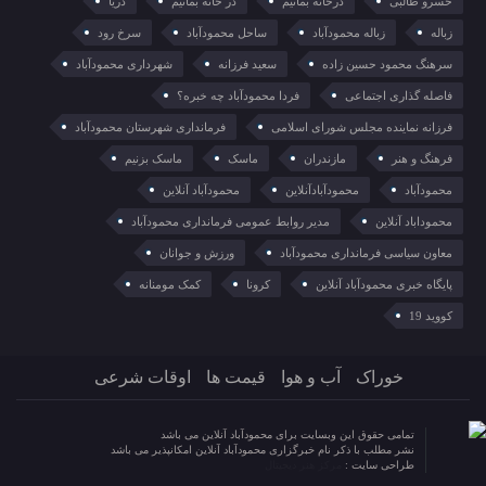
خسرو طالبی
درخانه بمانیم
در خانه بمانیم
دریا
زباله
زباله محمودآباد
ساحل محمودآباد
سرخ رود
سرهنگ محمود حسین زاده
سعید فرزانه
شهرداری محمودآباد
فاصله گذاری اجتماعی
فردا محمودآباد چه خبره؟
فرزانه نماینده مجلس شورای اسلامی
فرمانداری شهرستان محمودآباد
فرهنگ و هنر
مازندران
ماسک
ماسک بزنیم
محمودآباد
محمودآبادآنلاین
محمودآباد آنلاین
محموداباد آنلاین
مدیر روابط عمومی فرمانداری محمودآباد
معاون سیاسی فرمانداری محمودآباد
ورزش و جوانان
پایگاه خبری محمودآباد آنلاین
کرونا
کمک مومنانه
کووید 19
خوراک
آب و هوا
قیمت ها
اوقات شرعی
تمامی حقوق این وبسایت برای محمودآباد آنلاین می باشد
نشر مطلب با ذکر نام خبرگزاری محمودآباد آنلاین امکانپذیر می باشد
طراحی سایت :
مرکز هنر دیجیتال