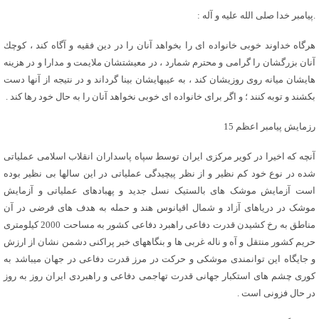
.پيامبر خدا صلى الله عليه و آله :
هرگاه خداوند خوبى خانواده اى را بخواهد آنان را در دين فقيه و آگاه كند ، كوچك
آنان بزرگشان را گرامى و محترم شمارد ، در معيشتشان ملايمت و مدارا و در هزينه
هايشان ميانه روى روزيشان كند ، به عيبهايشان بينا گرداند و در نتيجه از آنها دست
بكشند و توبه كنند ؛ و اگر براى خانواده اى خوبى نخواهد آنان را به حال خود رها كند .
رزمایش پیامبر اعظم 15
آنچه که اخیرا در کویر مرکزی ایران توسط سپاه پاسداران انقلاب اسلامی عملیاتی
شده در نوع خود کم نظیر و از نظر پیچیدگی عملیاتی در این سالها بی نظیر بوده
است آزمایش موشک های بالستیک نسل جدید و پهبادهای عملیاتی و آزمایش
موشک در دریاهای آزاد و شمال اقیانوس هند و حمله به هدف های فرضی در آن
مناطق به رخ کشیدن قدرت دفاعی راهبرد دفاعی کشور به مساحت 2000 کیلومتری
حریم کشور منتقل و آه و ناله غربی ها و بنگاههای خبر پراکنی دشمن نشان از ارزش
و جایگاه این توانمندی موشکی و حرکت در مرز قدرت دفاعی در جهان میباشد به
کوری چشم های استکبار جهانی قدرت تهاجمی دفاعی و راهبردی ایران روز به روز
در حال فزونی است .