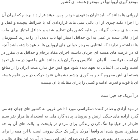
موضع گیری اروپائیها در موضوع هسته ای کشور
اروپائی ها بدانند که باید تاوان بدعهدی خود را پس بدهند قرار داد برجام که ایران آن
را اجراء نکند چیزی از آن باقی نمی ماند قراردادی که با شرائط پیچیده و قفل و
بست های سخت گیرانه بر علیه کشورمان تنظیم شده و حداقل امتیاز برای ملت
ایران قائل شده در عمل به این حداقل امتیاز آنها تاب دیدن آن را ندارند کشورمان
بنا نداشته و ندارند که اعتنایی به رجز خوانی های اروپایی ها بد عهد داشته باشد آنچه
که در عرصه های هسته ای جریان داشته اجرای مفاد برجام و حداقل های مقرر در
آن است فرانسه – آلمان – انگلیس و دیگران باید بدانند بنای ما تعهد در مقابل تعهد
است وقتی بی اعتنائی به تعهد دیده شود هیچ کس حق ندارد ملت ایران را از منافع
هسته ای اش محروم کند و به کوری چشم دشمنان عنود حرکت در مرز علوم هسته
ای با قوت و قدرت ادامه و کسی را یارای مقابله با آن نیست
در آمریک چه خبر است
در مهد آزادی و صادر کننده دمکراسی مورد اداعی غربی به کشور های جهان چه می
گذرد اراده های جنگی ارتش و نیروهای پیاده گارد ملی به استعداد ها هزار نفر سیم
خاردار در خیابانها تنگ کردن زندگی برای مردم در پایتخت و ایالت های آن به چه
منظوری بسیج شده اند واقعا آمریکا درگیر یک جنگ بیرونی است یا این همه را برای
سرکوب مردم معترض و خفه کردن صدای اعتراض بمیدان آورده اند نظام عالم و