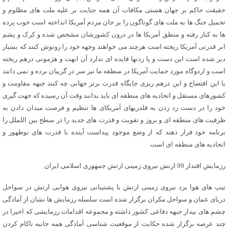
حقیقت حاکم بر جهان هستی مکافات آن همه جنایت بر علیه ملت های مظلوم و
تحمیل جنگ ها به ملت های گوناگون را بر جان مردم آمریکا انداخته است خوب پرده
ها به کنار رفته و منطق آمریکا ها در درون کشورشان مشخص شده و کرک و پشم
ابر قدرتی آمریکا ریخته است هرچند می خواهند وجهه خود را روتوش کنند که بسیار
دیر شده است این دست و پا زدنها فایده ای ندارد آن ابهت و هژمونی درهم ریخته
است و اردوگاه مورد حمایت آمریکا در منطقه ما نیز سر در گریبان برده و نمی دانند
با این افتضاح و این درهم ریزی جایگاه قدرت برتر جهانی چه کنند جبهه مقاومت و
کشورهای مستقل و اتحادیه های منطقه ای باید بدانند وقت آن رسیده که جهت گیری
خود را در دست رد زدن به قلدریهای آمریکای ها تنظیم و فرصت میدان دادن به
ظرفیت های منطقه ای و بروز و تقویت و قدرت های جدید را در سطح بین اللملل را
برنامه خود قرار دهند که از وضع موجود پیداست آینده با قدرت های نوظهور و
اتحادیه های منطقه ای است
رزمایش اقتدار 99 ارتش نیروی زمینی ارتش جمهوری اسلامی ایران
تیپ های هوا برد نیروی زمینی ارتش با پشتیبانی نیروی هوایی ارتش در سواحل
دریای عمان و سواحل مکران برگزار شده است سلسله رزمایش ها نشان از آمادگی
چشم های بیدار جبهه دفاعی کشور داشته و مجموعه اقدامات رزمایشی که اخیرا در
چند عرصه برگزار شده حکایت از موقعیت شناسی آمادگی همه جانبه ناکام کردن