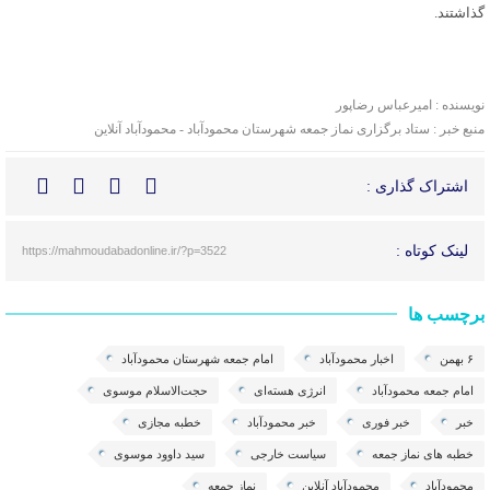
گذاشتند.
نویسنده : امیرعباس رضاپور
منبع خبر : ستاد برگزاری نماز جمعه شهرستان محمودآباد - محمودآباد آنلاین
اشتراک گذاری :
لینک کوتاه :
https://mahmoudabadonline.ir/?p=3522
برچسب ها
۶ بهمن
اخبار محمودآباد
امام جمعه شهرستان محمودآباد
امام جمعه محمودآباد
انرژی هسته‌ای
حجت‌الاسلام موسوی
خبر
خبر فوری
خبر محمودآباد
خطبه مجازی
خطبه های نماز جمعه
سیاست خارجی
سید داوود موسوی
محمودآباد
محمودآباد آنلاین
نماز جمعه