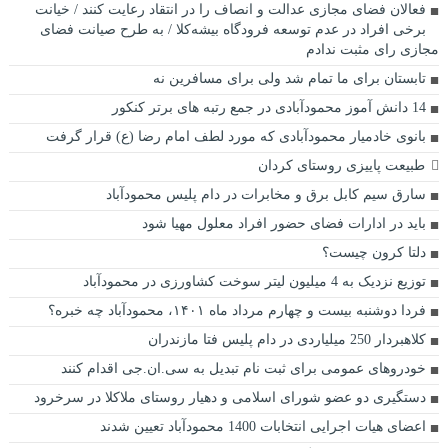
فعالان فضای مجازی عدالت و انصاف را در انتقاد رعایت کنند / خیانت
برخی افراد در عدم توسعه فرودگاه بیشه‌کلا / به طرح صیانت فضای
مجازی رای مثبت ندادم
تابستان برای ما تمام شد ولی برای مسافرین نه
14 دانش آموز محمودآبادی در جمع رتبه های برتر کنکور
بانوی خادمیار محمودآبادی که مورد لطف امام رضا (ع) قرار گرفت
طبیعت پاییزی روستای کردان
سارق سيم کابل برق و مخابرات در دام پليس محمودآباد
باید در ادارات فضای حضور افراد معلول مهیا شود
دلتا کرون چیست؟
توزیع نزدیک به 4 میلیون لیتر سوخت کشاورزی در محمودآباد
فردا دوشنبه بیست و چهارم مرداد ماه ۱۴۰۱، محمودآباد چه خبره؟
کلاهبردار 250 میلیاردی در دام پلیس فتا مازندران
خودروهای عمومی برای ثبت نام تبدیل به سی.ان.جی اقدام کنند
دستگیری دو عضو شورای اسلامی و دهیار روستای ملاکلا در سرخرود
اعضای هیات اجرایی انتخابات 1400 محمودآباد تعیین شدند