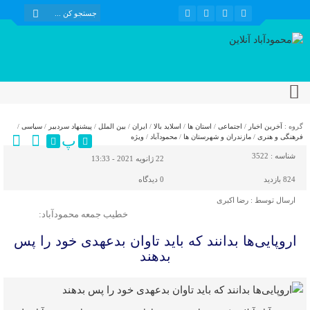
گروه :
آخرین اخبار
/
اجتماعی
/
استان ها
/
اسلاید بالا
/
ایران
/
بین الملل
/
پیشنهاد سردبیر
/
سیاسی
/
پ
فرهنگی و هنری
/
مازندران و شهرستان ها
/
محمودآباد
/
ویژه
شناسه :
3522
22 ژانویه 2021 - 13:33
824 بازدید
0
دیدگاه
ارسال توسط :
رضا اکبری
خطیب جمعه محمودآباد:
اروپایی‌ها بدانند که باید تاوان بدعهدی خود را پس
بدهند