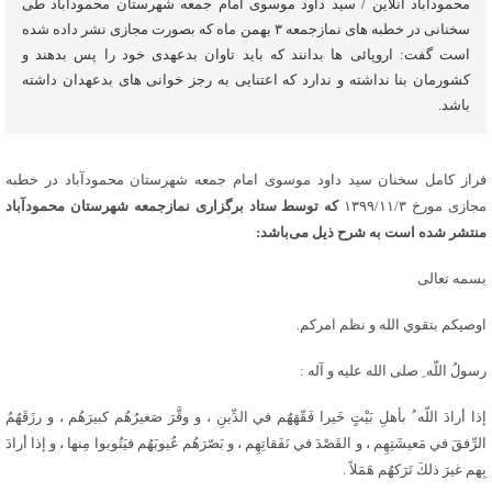
محمودآباد آنلاین / سید داود موسوی امام جمعه شهرستان محمودآباد طی
سخنانی در خطبه های نمازجمعه ۳ بهمن ماه که بصورت مجازی نشر داده شده
است گفت: اروپائی ها بدانند که باید تاوان بدعهدی خود را پس بدهند و
کشورمان بنا نداشته و ندارد که اعتنایی به رجز خوانی های بدعهدان داشته
باشد.
فراز کامل سخنان سید داود موسوی امام جمعه شهرستان محمودآباد در خطبه
مجازی مورخ ۱۳۹۹/۱۱/۳
که توسط ستاد برگزاری نمازجمعه شهرستان محمودآباد
منتشر شده است به شرح ذیل می‌باشد:
بسمه تعالی
اوصيکم بتقوي الله و نظم امرکم.
رسولُ اللّه ِ صلى الله عليه و آله :
إذا أرادَ اللّه ُ بأهلِ بَيْتٍ خَيرا فَقّهَهُم في الدِّينِ ، و وقَّرَ صَغيرُهُم كبيرَهُم ، و رزَقَهُمُ
الرِّفقَ في مَعيشَتِهِم ، و القَصْدَ في نَفَقاتِهِم ، و بَصّرَهُم عُيوبَهُم فيَتُوبوا مِنها ، و إذا أرادَ
بِهم غيرَ ذلكَ تَرَكهُم هَمَلاً .