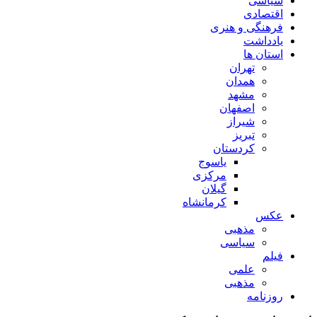
سیاسی
اقتصادی
فرهنگی و هنری
یادداشت
استان ها
تهران
همدان
مشهد
اصفهان
شیراز
تبریز
کردستان
یاسوج
مرکزی
گیلان
کرمانشاه
عکس
مذهبی
سیاسی
فیلم
علمی
مذهبی
روزنامه