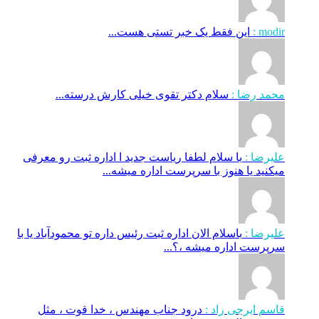
modir :
این فقط یک خبر تستی هست...
محمد رضا :
سلام دکتر تقوی خیلی کارش درسته...
علیرضا :
با سلام لطفا ریاست جدید ا اداره ثبت‌ رو معرفی
میکنید یا هنوز با سرپرست اداره‌ میشه...
علیرضا :
باسلام الان اداره ثبت رئیس داره تو محمودآباد یا با
سرپرست اداره میشه ،؟...
قاسم ایرجی راد :
درود جناب مهندس ، خدا قوت ، مثل