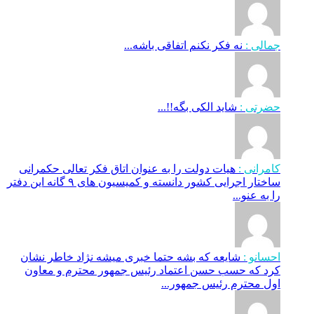
جمالی :
نه فکر نکنم اتفاقی باشه...
حضرتی :
شاید الکی بگه!!...
کامرانی :
هیات دولت را به عنوان اتاق فکر تعالی حکمرانی
ساختار اجرایی کشور دانسته و کمیسیون های ۹ گانه این دفتر
را به عنو...
احسانو :
شایعه که بشه حتما خبری میشه نژاد خاطر نشان
کرد که حسب حسن اعتماد رئیس جمهور محترم و معاون
اول محترم رئیس جمهور...