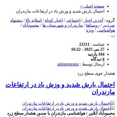
صفحه اصلی »
احتمال بارش شدید و وزش باد در ارتفاعات مازندران
گروه :
آخرین اخبار
/
اجتماعی
/
اخبار کوتاه
/
اسلاید بالا
/
پیشنهاد
سردبیر
/
روستاها
/
مازندران و شهرستان ها
/
محمودآباد
/
هواشناسی
/
ویژه
پ
شناسه :
22211
27 می 2025 - 16:22
104 بازدید
0
دیدگاه
ارسال توسط :
administrator
هشدار جوی سطح زرد
احتمال بارش شدید و وزش باد در ارتفاعات
مازندران
محمودآباد آنلاین : هواشناسی مازندران با صدور هشدار سطح زرد