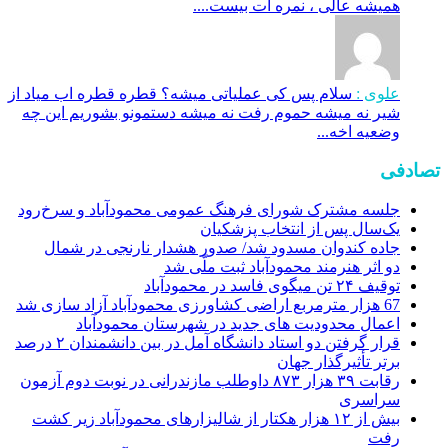
همیشه عالی ، نمره ات بیست....
علوی :
سلام پس کی عملیاتی میشه؟ قطره قطره اب میاد از
شیر نه میشه حموم رفت نه میشه دستمونو بشوریم این چه
وضعیه اخه...
تصادفی
جلسه مشترک شورای فرهنگ عمومی محمودآباد و سرخ‌رود
یک‌سال پس از انتخاب پزشکیان
جاده کندوان مسدود شد/ صدور هشدار نارنجی در شمال‌
دو اثر هنرمند محمودآباد ثبت ملّی شد
توقیف ۲۴ تن میگوی فاسد در محمودآباد
67 هزار مترمربع اراضی کشاورزی محمودآباد آزاد سازی شد
اعمال محدودیت های جدید در شهرستان محمودآباد
قرار گرفتن دو استاد دانشگاه آمل در بین دانشمندان ۲ درصد
برتر تأثیرگذار جهان
رقابت ۳۹ هزار ۸۷۳ داوطلب مازندرانی در نوبت دوم آزمون
سراسری
بیش از ۱۲ هزار هکتار از شالیزارهای محمودآباد زیر کشت
رفت