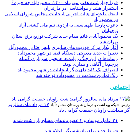
فردا چهارشنبه هفتم مهرماه ۱۴۰۰، محمودآباد چه خبره؟
استمرار هشدار هواشناسی در مازندران
انتخاب اعضای هیات اجرایی انتخابات مجلس شورای اسلامی
در محمودآباد
دعوت پارسا طهماسبی به اردوی تیم ملی کشتی آزاد
نوجوانان
یک محمودآبادی قائم مقام جدید شرکت توزیع برق استان
تهران شد
آغاز بکار مرکز فوریت های سایبری پلیس فتا در محمودآباد
تغییرات جدید مدیریتی دستگاه قضا در شهر محمودآباد
رسانه‌ها در این جنگ روایت‌ها همچون سربازان گمنام
پرچم‌دار آگاهی و بیداری بودند
انصراف یک کاندیدای دیگر انتخابات در شهر محمودآباد
زنگ نمادین سلامت در محمودآباد نواخته شد
اجتماعی
۱۷ مرداد ماه، سالروز
رئیس شبکه بهداشت و درمان شهرستان محمودآباد
گرامیداشت راویان حقیقت گرامی باد
۲۱ عامل موساد و ۴ عضو باند‌های مسلح بازداشت شدند
شرط جدید برای بازنشستگی اعلام شد