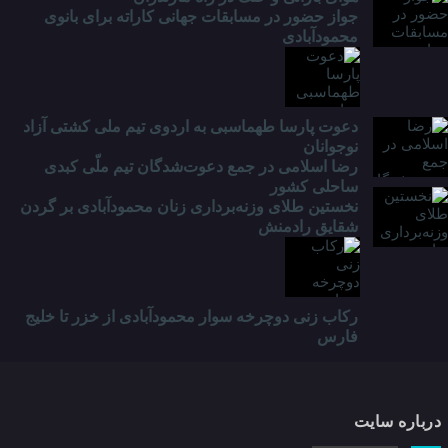
جواز حضور در مسابقات جهانی کاراته برای بانوی
محمودآبادی
دعوت پارسا طهماسبی به اردوی تیم ملی کشتی آزاد
نوجوانان
رضا اسلامی در جمع دعوت‌شدگان تیم ملّی کبدی
ساحلی کشور
نخستین طلای وزنه‌برداری زنان محمودآبادی بر گردن
شقایق رادمنش
رکاب زنی دوچرخه سوار محمودآبادی از خزر تا خلیج
فارس
درباره سایت