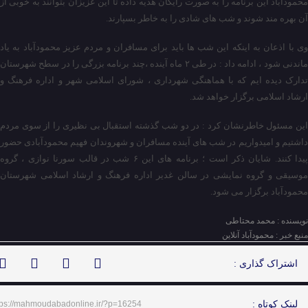
محمودآباد این برنامه را به صورت رایگان هدیه داده تا این عزیزان بتوانند به خوبی از
آن بهره مند شوند و شب های شادی را به خاطر بسپارند.
وی با اذعان به اینکه این شب ها باید برای مسافران و مردم عزیز محمودآباد به یاد
ماندنی شود ، ادامه داد : در طی ۲ ماه آینده ،چند برنامه بزرگی را در سطح شهرستان
تدارک دیده ایم که با هماهنگی شهرداری ، شورای اسلامی شهر و اداره فرهنگ و
ارشاد اسلامی برگزار خواهد شد.
این مسئول خاطرنشان کرد : در دو شب گذشته استقبال بی نظیری را از سوی مردم
داشتیم و امیدواریم در شب های آینده مسافران و شهروندان فهیم محمودآبادی حضور
پیدا کنند. شایان ذکر است ؛ برنامه های این ۶ شب در قالب سورنا نوازی ، گروه
موسیقی و گروه نمایشی در سالن غدیر اداره فرهنگ و ارشاد اسلامی شهرستان
محمودآباد برگزار می شود.
نویسنده : محمد محتاطی
منبع خبر : محمودآباد آنلاین
اشتراک گذاری :
لینک کوتاه :
tps://mahmoudabadonline.ir/?p=16254