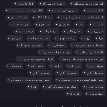
آموزش و پرورش محمودآباد
اخبار داغ محمودآباد
اخبار مازندران
اخبار محمودآباد
اخبار ورزشی محمودآباد
اداره برق شهرستان محمودآباد
اداره فرهنگ و ارشاد اسلامی محمودآباد
انتخابات 1400
جهاد کشاورزی
خانه ملت
خبر
خبرفوری
خبر فوری
خبر محمودآباد
خبر ورزشی
خسرو طالبی
درخانه بمانیم
در خانه بمانیم
دریا
زباله
زباله محمودآباد
ساحل محمودآباد
سرخ رود
سرهنگ محمود حسین زاده
سعید فرزانه
شهرداری محمودآباد
فاصله گذاری اجتماعی
فردا محمودآباد چه خبره؟
فرزانه نماینده مجلس شورای اسلامی
فرمانداری شهرستان محمودآباد
فرهنگ و هنر
مازندران
ماسک
ماسک بزنیم
محمودآباد
محمودآبادآنلاین
محمودآباد آنلاین
محموداباد آنلاین
مدیر روابط عمومی فرمانداری محمودآباد
معاون سیاسی فرمانداری محمودآباد
ورزش و جوانان
پایگاه خبری محمودآباد آنلاین
کرونا
کمک مومنانه
کووید 19