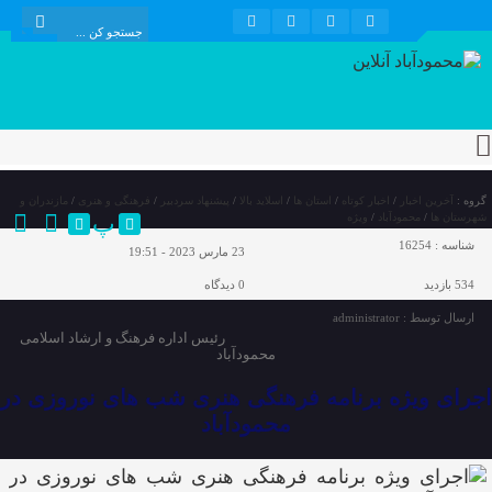
گروه :
آخرین اخبار
/
اخبار کوتاه
/
استان ها
/
اسلاید بالا
/
پیشنهاد سردبیر
/
فرهنگی و هنری
/
مازندران و
پ
شهرستان ها
/
محمودآباد
/
ویژه
شناسه :
16254
23 مارس 2023 - 19:51
534 بازدید
0
دیدگاه
ارسال توسط :
administrator
رئیس اداره فرهنگ و ارشاد اسلامی
محمودآباد
اجرای ویژه برنامه فرهنگی هنری شب های نوروزی در
محمودآباد