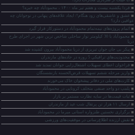
فردا یکشنبه بیست و هفتم تیر ماه ۱۴۰۰ ، محمودآباد چه خبره؟
عشق و عاشقی‌های زود هنگام!/ ایجاد علاقه‌های پنهانی در نوجوانان چه
عواقبی دارد؟
اتمام پروژه‌های نیمه‌تمام محمودآباد در دستورکار قرار گیرد
محمودآباد با 30 کیلومتر نوار ساحلی شاخص ترین شهر در اجرای طرح
دریا
پیکر بی جان جوان تبریزی از دریا محمودآباد بیرون کشیده شد
محدوديت‌هاي ترافيکي 5 روزه در جاده‌هاي مازندران
فراخوان اعطای تسهیلات اشتغال‌زایی جوانان تمدید شد
واریز مرحله ششم تسهیلات قرض‌الحسنه بازنشستگان
کارت‌های ملی در دفاتر پیشخوان خاک می‌خورند
پلمپ دو واحد صنفی متخلف کرونایی در محمودآباد
ثبات قیمت‌ها در سایه نظارت مستمر بر بازار
ارسال ۱۱ هزار تن پرتقال شب عید از مازندران
برگزاری نخستین طنزواره استانی میرما در محمودآباد
نقش ارزنده اطلاع‌رسانی در موفقیت‌های ورزشی