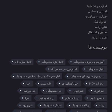
احزاب و تشکلها
امنیتی و دفاعی
حماسه و مقاومت
جداول لیگ
نتایج زنده
تعاون و اشتغال
نفت و انرژی
برچسب ها
آموزش و پرورش محمودآباد
اخبار داغ محمودآباد
اخبار مازندران
اخبار محمودآباد
اخبار ورزشی محمودآباد
اداره برق شهرستان محمودآباد
اداره فرهنگ و ارشاد اسلامی محمودآباد
انتخابات 1400
جهاد کشاورزی
خانه ملت
خبر
خبرفوری
خبر فوری
خبر محمودآباد
خبر ورزشی
خسرو طالبی
درخانه بمانیم
در خانه بمانیم
دریا
زباله
زباله محمودآباد
ساحل محمودآباد
سرخ رود