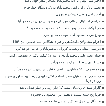
دختر ملی پوش کاراته محمودآباد مسافر پیکار جهانی شد
تجهیز ناوگان اورژانس محمودآباد به یک دستگاه چهارچرخ
آدم ربایی و قتل گروگان نوشهری
مراسم استقبال از نائب قهرمان دوومیدانی جهان در محمودآباد
فردا یکشنبه دهم بهمن ماه ۱۴۰۰، محمودآباد چه خبره؟
وداع مردم محمودآباد با شهدای مدافع حرم
اعزام مشمولان دانشگاهي و غير دانشگاهي پايه خدمتي آبان 1403
دورهمی يلدايی وضعيت كرونايی محمودآباد را قرمز خواهد كرد
جوان نخبه علمی محمودآبادی و رتبه 19 کنکور دکترای تخصصی کشور
دستگیری سوداگر مرگ در محمودآباد
رفع تصرف ۹۶۰ میلیاردی اراضی کشاورزی شهرستان محمودآباد
رهاسازی بچه ماهیان سفید استخر تکثیر طبیعی پره شهید مطهری سرخ
رود در دریا
گلزار شهدای روستای بیشه کلا غبار روبی و عطرافشانی شد
فردا پنج شنبه بیست و هفتم آذر ، محمودآباد چخبره؟
خبرنگاران عامل تحرک و پویایی جامعه هستند