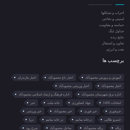
احزاب و تشکلها
امنیتی و دفاعی
حماسه و مقاومت
جداول لیگ
نتایج زنده
تعاون و اشتغال
نفت و انرژی
برچسب ها
آموزش و پرورش محمودآباد
اخبار داغ محمودآباد
اخبار مازندران
اخبار محمودآباد
اخبار ورزشی محمودآباد
اداره برق شهرستان محمودآباد
اداره فرهنگ و ارشاد اسلامی محمودآباد
انتخابات 1400
جهاد کشاورزی
خانه ملت
خبر
خبرفوری
خبر فوری
خبر محمودآباد
خبر ورزشی
خسرو طالبی
درخانه بمانیم
در خانه بمانیم
دریا
زباله
زباله محمودآباد
ساحل محمودآباد
سرخ رود