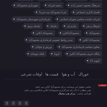
سرهنگ محمود حسین زاده
سعید فرزانه
شهرداری محمودآباد
فاصله گذاری اجتماعی
فردا محمودآباد چه خبره؟
فرزانه نماینده مجلس شورای اسلامی
فرمانداری شهرستان محمودآباد
فرهنگ و هنر
مازندران
ماسک
ماسک بزنیم
محمودآباد
محمودآبادآنلاین
محمودآباد آنلاین
محموداباد آنلاین
مدیر روابط عمومی فرمانداری محمودآباد
معاون سیاسی فرمانداری محمودآباد
ورزش و جوانان
پایگاه خبری محمودآباد آنلاین
کرونا
کمک مومنانه
کووید 19
خوراک
آب و هوا
قیمت ها
اوقات شرعی
تمامی حقوق این وبسایت برای محمودآباد آنلاین می باشد
نشر مطلب با ذکر نام خبرگزاری محمودآباد آنلاین امکانپذیر می باشد
طراحی سایت :
مرکز هنر دیجیتال