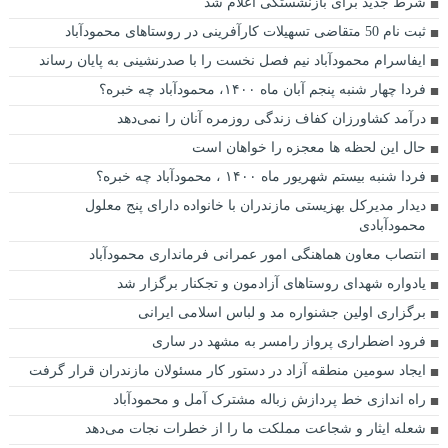
شرط جدید برای بازنشستگی اعلام شد
ثبت نام 50 متقاضی تسهیلات کارآفرینی در روستاهای محمودآباد
ایفاسرام محمودآباد نیم فصل نخست را با صدرنشینی به پایان رساند
فردا چهار شنبه پنجم آبان ماه ۱۴۰۰، محمودآباد چه خبره؟
درآمد کشاورزان کفاف زندگی روزمره آنان را نمی‌دهد
حال این لحظه ها معجزه را خواهان است
فردا شنبه بیستم شهریور ماه ۱۴۰۰ ، محمودآباد چه خبره؟
دیدار مدیرکل بهزیستی مازندران با خانواده دارای پنج معلول
محمودآبادی
انتصاب معاون هماهنگی امور عمرانی فرمانداری محمودآباد
یادواره شهدای روستاهای آزادمون و تجکنار برگزار شد
برگزاری اولین جشنواره مد و لباس اسلامی ایرانی
فرود اضطراری پرواز رامسر به مشهد در ساری
ایجاد سومین منطقه آزاد در دستور کار مسئولان مازندران قرار گرفت
راه اندازی خط پردازش زباله مشترک آمل و محمودآباد
شعله ایثار و شجاعت مملکت ما را از خطرات نجات می‌دهد