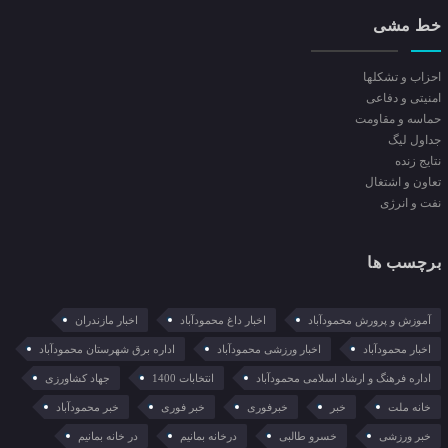
خط مشی
احزاب و تشکلها
امنیتی و دفاعی
حماسه و مقاومت
جداول لیگ
نتایج زنده
تعاون و اشتغال
نفت و انرژی
برچسب ها
آموزش و پرورش محمودآباد
اخبار داغ محمودآباد
اخبار مازندران
اخبار محمودآباد
اخبار ورزشی محمودآباد
اداره برق شهرستان محمودآباد
اداره فرهنگ و ارشاد اسلامی محمودآباد
انتخابات 1400
جهاد کشاورزی
خانه ملت
خبر
خبرفوری
خبر فوری
خبر محمودآباد
خبر ورزشی
خسرو طالبی
درخانه بمانیم
در خانه بمانیم