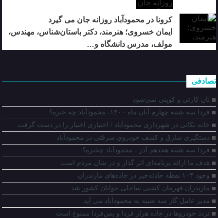
کرونا در محمودآباد روزانه جان می گیرد
ایمان خسروی؛ هنرمند، دکتر باستان‌شناس، مهندس،
مولف، مدرس دانشگاه و…
تصادفی
نان کارتی و کوپنی نمی‌شود
فردا سه شنبه چهارم آبان ماه ۱۴۰۰، محمودآباد چه خبره؟
خانه تکانی در شهرداری محمودآباد / اختیاری اختیار را در دست گرفت
دستگيري سارق و کشف خودروي سرقتي در محمودآباد
فردا سه شنبه هجدهم آذر ، محمودآباد چخبره؟
هدف ما ارائه برنامه‌ای اثر گذار و در شان مردم است
وجود ۱۰۴ نقطه حادثه‌خیز در جاده‌های مازندران
مازندران قهرمان کشتی ساحلی جوانان کشور شد
مدیر عامل گاز سه شنبه به محمودآباد می آید
تردد خودروها در جاده هراز فردا و پس‌فردا ممنوع است