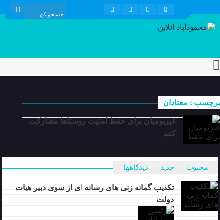
برچسب : معتادان
غیربومیان برای حفظ امنیت روستاها مشارکت
کنند
محبوب
جدید
دیدگاهها
تکذیب گمانه زنی های رسانه ای از سوی دبیر هیات
دولت