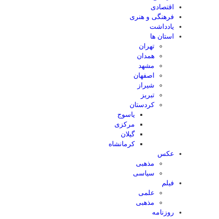
اقتصادی
فرهنگی و هنری
یادداشت
استان ها
تهران
همدان
مشهد
اصفهان
شیراز
تبریز
کردستان
یاسوج
مرکزی
گیلان
کرمانشاه
عکس
مذهبی
سیاسی
فیلم
علمی
مذهبی
روزنامه