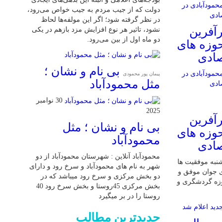
دولت که از جیب مردم به جیب خواص می‌رود،
در نظر گرفته شود؛ اگر این مولفه‌ها لحاظ
آفرین
نشود، تاثیر هر نوع افزایش مزد بازهم در یکی
دو ماه اول از بین می‌رود.
حوزه های
صادی
بی نام و نشان ؛
پیمان پور محمودی
مثل محمودآباد
30 نوامبر
2025
آفرین
بی نام و نشان ؛ مثل
حوزه های
محمودآباد
صادی
محمودآباد آنلاین : شهرستان محمودآباد از دو
 شنبه موفقیت ها
شهر به نام های محمودآباد و ‌سرخ رود و دارای
ی جوان موفق و
دو بخش مرکزی و سرخ رود میباشد که در
وزه گردشگری و
بخش مرکزی 45روستا و بخش سرخ رود 40
روستا را در بر میگیرد
جدیدترین مطالب