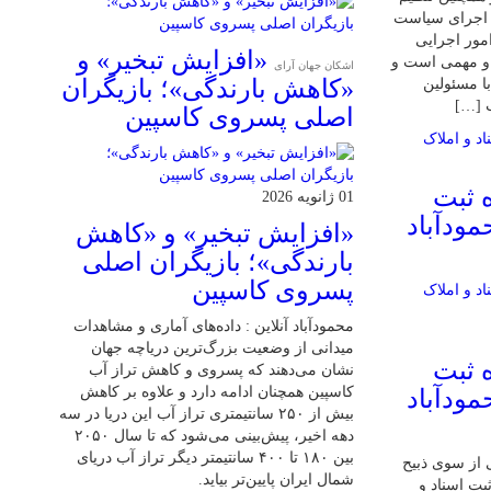
و اجرای سیاست
مور اجرایی
«افزایش تبخیر» و
و مهمی است و
اشکان جهان آرای
«کاهش بارندگی»؛ بازیگران
ا مسئولین
ب […]
اصلی پسروی کاسپین
 ثبت
01 ژانویه 2026
مودآباد
«افزایش تبخیر» و «کاهش
بارندگی»؛ بازیگران اصلی
پسروی کاسپین
محمودآباد آنلاین : داده‌های آماری و مشاهدات
میدانی از وضعیت بزرگ‌ترین دریاچه جهان
 ثبت
نشان می‌دهند که پسروی و کاهش تراز آب
کاسپین همچنان ادامه دارد و علاوه بر کاهش
مودآباد
بیش از ۲۵۰ سانتیمتری تراز آب این دریا در سه
دهه اخیر، پیش‌بینی می‌شود که تا سال ۲۰۵۰
بین ۱۸۰ تا ۴۰۰ سانتیمتر دیگر تراز آب دریای
 از سوی ذبیح
شمال ایران پایین‌تر بیاید.
بت اسناد و