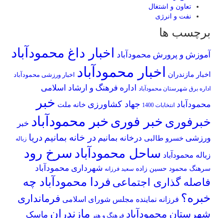
تعاون و اشتغال
نفت و انرژی
برچسب ها
اخبار داغ محمودآباد
آموزش و پرورش محمودآباد
اخبار محمودآباد
اخبار مازندران
اخبار ورزشی محمودآباد
اداره فرهنگ و ارشاد اسلامی
اداره برق شهرستان محمودآباد
خبر
جهاد کشاورزی
محمودآباد
خانه ملت
انتخابات 1400
خبر محمودآباد
خبر فوری
خبرفوری
خبر
در خانه بمانیم
دریا
ورزشی
درخانه بمانیم
خسرو طالبی
زباله
سرخ رود
ساحل محمودآباد
زباله محمودآباد
شهرداری محمودآباد
سرهنگ محمود حسین زاده
سعید فرزانه
فردا محمودآباد چه
فاصله گذاری اجتماعی
خبره؟
فرمانداری
فرزانه نماینده مجلس شورای اسلامی
مازندران
شهرستان محمودآباد
ماسک
فرهنگ و هنر