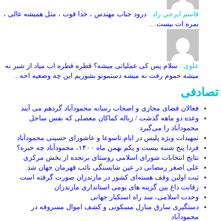
قاسم ایرجی راد :
درود جناب مهندس ، خدا قوت ، مثل همیشه عالی ،
نمره ات بیست....
علوی :
سلام پس کی عملیاتی میشه؟ قطره قطره اب میاد از شیر نه
میشه حموم رفت نه میشه دستمونو بشوریم این چه وضعیه اخه...
تصادفی
فعالان فضای مجازی و اصحاب رسانه محمودآباد گردهم می آیند
وعده دو ماهه گذشت / زباله کماکان معضلی که نفس ساحل
محمودآباد را می‌گیرد
تمهیدات ویژه پلیس در ایام تاسوعا و عاشورای حسینی محمودآباد
فردا پنج شنبه بیست و یکم بهمن ماه ۱۴۰۰، محمودآباد چه خبره؟
نتایج انتخابات شورای اسلامی روستای برنجده از بخش مرکزی
علی اصغر رمضانی در عین شایستگی نائب قهرمان جهان شد
ثبت اولین وقف هسته‌ای کشور در مازندران صورت گرفته است
رقابت داغ بین گزینه های بومی استانداری مازندران
وحدت اسلامی، سد راه استکبار جهانی
دستگیری سارق منازل مسکونی و کشف اموال مسروقه در
محمودآباد