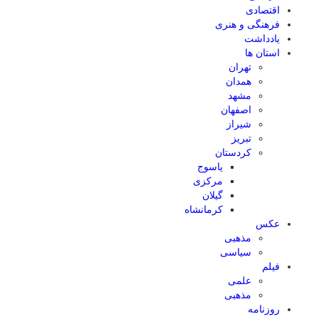
اقتصادی
فرهنگی و هنری
یادداشت
استان ها
تهران
همدان
مشهد
اصفهان
شیراز
تبریز
کردستان
یاسوج
مرکزی
گیلان
کرمانشاه
عکس
مذهبی
سیاسی
فیلم
علمی
مذهبی
روزنامه