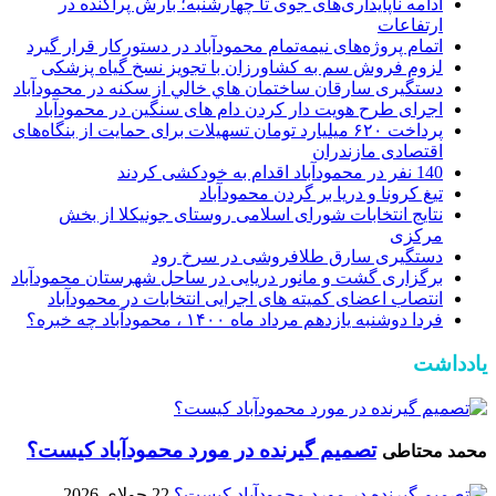
ادامه ناپایداری‌های جوی تا چهارشنبه؛ بارش پراکنده در
ارتفاعات
اتمام پروژه‌های نیمه‌تمام محمودآباد در دستورکار قرار گیرد
لزوم فروش سم به کشاورزان با تجویز نسخ گیاه پزشکی
دستگیری سارقان ساختمان هاي خالي از سکنه در محمودآباد
اجرای طرح هویت دار کردن دام های سنگین در محمودآباد
پرداخت ۶۲۰ میلیارد تومان تسهیلات برای حمایت از بنگاه‌های
اقتصادی مازندران
140 نفر در محمودآباد اقدام به خودکشی کردند
تیغ کرونا و دریا بر گردن محمودآباد
نتایج انتخابات شورای اسلامی روستای جونیکلا از بخش
مرکزی
دستگیری سارق طلافروشی در سرخ رود
برگزاری گشت و مانور دریایی در ساحل شهرستان محمودآباد
انتصاب اعضای کمیته های اجرایی انتخابات در محمودآباد
فردا دوشنبه یازدهم مرداد ماه ۱۴۰۰ ، محمودآباد چه خبره؟
یادداشت
تصمیم گیرنده در مورد محمودآباد کیست؟
محمد محتاطی
22 جولای 2026