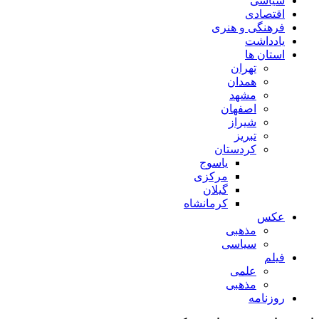
سیاسی
اقتصادی
فرهنگی و هنری
یادداشت
استان ها
تهران
همدان
مشهد
اصفهان
شیراز
تبریز
کردستان
یاسوج
مرکزی
گیلان
کرمانشاه
عکس
مذهبی
سیاسی
فیلم
علمی
مذهبی
روزنامه