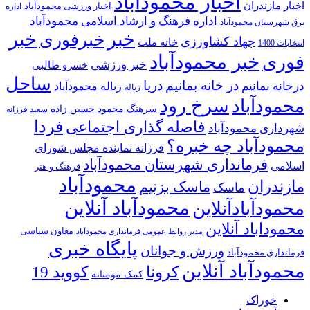
اخبار محمودآباد
اخبار مازندران
اخبار ورزشی محمودآباد
اداره
اداره فرهنگ و ارشاد اسلامی محمودآباد
برق شهرستان محمودآباد
خبر
خبر
خبرفوری
جهاد کشاورزی
خانه ملت
انتخابات 1400
خبر محمودآباد
فوری
خبر ورزشی
خسرو طالبی
ساحل
در خانه بمانیم
دریا
درخانه بمانیم
زباله محمودآباد
زباله
سرخ رود
محمودآباد
سرهنگ محمود حسین زاده
سعید فرزانه
فردا
فاصله گذاری اجتماعی
شهرداری محمودآباد
محمودآباد چه خبره؟
فرزانه نماینده مجلس شورای
فرمانداری شهرستان محمودآباد
اسلامی
فرهنگ و هنر
محمودآباد
مازندران
ماسک بزنیم
ماسک
محمودآباد آنلاین
محمودآبادآنلاین
محموداباد آنلاین
معاون سیاسی
مدیر روابط عمومی فرمانداری محمودآباد
پایگاه خبری
ورزش و جوانان
فرمانداری محمودآباد
محمودآباد آنلاین
کرونا
کووید 19
کمک مومنانه
خوراک