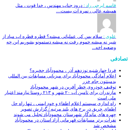
قاسم ایرجی راد :
درود جناب مهندس ، خدا قوت ، مثل
همیشه عالی ، نمره ات بیست....
علوی :
سلام پس کی عملیاتی میشه؟ قطره قطره اب میاد از
شیر نه میشه حموم رفت نه میشه دستمونو بشوریم این چه
وضعیه اخه...
تصادفی
فردا چهارشنبه نوزدهم آذر ، محمودآباد چخبره؟
اعلام آمادگی محمودآباد برای میزبانی مسابقات بین المللی
بدمینتون جام خزر
توقیف خودروی خطر آفرین در شهر محمودآباد
مازندران برای تامین آب ۲۰ شهر و ۲۱۳ روستا نیازمند اعتبار
ملی است
راه اندازی سیستم اعلام اطفاء و خود ایمنی ، تنها راه حل
اطفای حریق در برج های بلند مرتبه / گزارش تصویر
چهره های ماندگار شهرستان محمودآباد تجلیل می شوند
نفرات برتر مسابقات قهرمانی آزاد استان در محمودآباد
مشخص شد