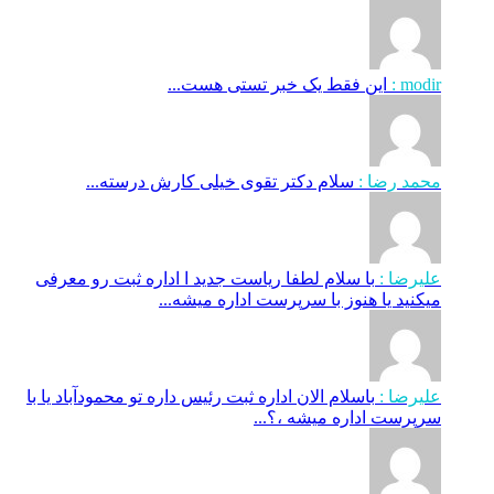
modir :
این فقط یک خبر تستی هست...
محمد رضا :
سلام دکتر تقوی خیلی کارش درسته...
علیرضا :
با سلام لطفا ریاست جدید ا اداره ثبت‌ رو معرفی
میکنید یا هنوز با سرپرست اداره‌ میشه...
علیرضا :
باسلام الان اداره ثبت رئیس داره تو محمودآباد یا با
سرپرست اداره میشه ،؟...