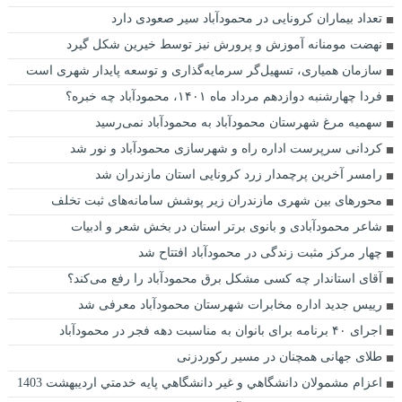
تعداد بیماران کرونایی در محمودآباد سیر صعودی دارد
نهضت مومنانه آموزش و پرورش نیز توسط خیرین شکل گیرد
سازمان همیاری، تسهیل‌گر سرمایه‌گذاری و توسعه پایدار شهری است
فردا چهارشنبه دوازدهم مرداد ماه ۱۴۰۱، محمودآباد چه خبره؟
سهمیه مرغ شهرستان محمودآباد به محمودآباد نمی‌رسید
کردانی سرپرست اداره راه و شهرسازی محمودآباد و نور شد
رامسر آخرین پرچمدار زرد کرونایی استان مازندران شد
محورهای بین شهری مازندران زیر پوشش سامانه‌های ثبت تخلف
شاعر محمودآبادی و بانوی برتر استان در بخش شعر و ادبیات
چهار مرکز مثبت زندگی در محمودآباد افتتاح شد
آقای استاندار چه کسی مشکل برق محمودآباد را رفع می‌کند؟
رییس جدید اداره مخابرات شهرستان محمودآباد معرفی شد
اجرای ۴۰ برنامه برای بانوان به مناسبت دهه فجر در محمودآباد
طلای جهانی همچنان در مسیر رکوردزنی
اعزام مشمولان دانشگاهي و غير دانشگاهي پايه خدمتي ارديبهشت 1403