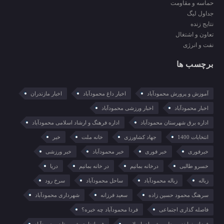
حماسه و مقاومت
جداول لیگ
نتایج زنده
تعاون و اشتغال
نفت و انرژی
برچسب ها
آموزش و پرورش محمودآباد
اخبار داغ محمودآباد
اخبار مازندران
اخبار محمودآباد
اخبار ورزشی محمودآباد
اداره برق شهرستان محمودآباد
اداره فرهنگ و ارشاد اسلامی محمودآباد
انتخابات 1400
جهاد کشاورزی
خانه ملت
خبر
خبرفوری
خبر فوری
خبر محمودآباد
خبر ورزشی
خسرو طالبی
درخانه بمانیم
در خانه بمانیم
دریا
زباله
زباله محمودآباد
ساحل محمودآباد
سرخ رود
سرهنگ محمود حسین زاده
سعید فرزانه
شهرداری محمودآباد
فاصله گذاری اجتماعی
فردا محمودآباد چه خبره؟