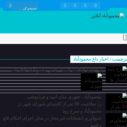
برچسب : اخبار داغ محمودآباد
نرخ نامه فعالیت کمبیان ها در محمودآباد اعلام شد
محمودآباد ، شهری میان امید و فراموشی
رد صلاحیت 30 نفر از کاندیدای شورای شهر در
محمودآباد و سرخ رود
جمع‌آوری انشعابات غیرمجاز در محل اجرای احکام قلع
و قمع