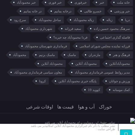
خانه ملت
خبر
خبرفوری
خبر فوری
خبر محمودآباد
خبر ورزشی
خسرو طالبی
درخانه بمانیم
در خانه بمانیم
دریا
زباله
زباله محمودآباد
ساحل محمودآباد
سرخ رود
سرهنگ محمود حسین زاده
سعید فرزانه
شهرداری محمودآباد
فاصله گذاری اجتماعی
فردا محمودآباد چه خبره؟
فرزانه نماینده مجلس شورای اسلامی
فرمانداری شهرستان محمودآباد
فرهنگ و هنر
مازندران
ماسک
ماسک بزنیم
محمودآباد
محمودآبادآنلاین
محمودآباد آنلاین
محموداباد آنلاین
مدیر روابط عمومی فرمانداری محمودآباد
معاون سیاسی فرمانداری محمودآباد
ورزش و جوانان
پایگاه خبری محمودآباد آنلاین
کرونا
کمک مومنانه
کووید 19
خوراک
آب و هوا
قیمت ها
اوقات شرعی
تمامی حقوق این وبسایت برای محمودآباد آنلاین می باشد
نشر مطلب با ذکر نام خبرگزاری محمودآباد آنلاین امکانپذیر می باشد
طراحی سایت :
مرکز هنر دیجیتال