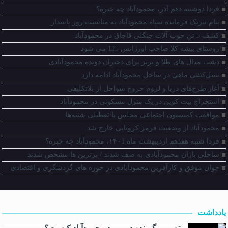
فردا دوشنبه دهم آذر، محمودآباد چه خبره؟
پیام تبریک فرمانده سپاه محمودآباد به مناسبت روز پاسدار
کشف 5 تن چوب آلات جنگلی قاچاق در محمودآباد
روستای بیشه کلا صاحب اورژانس 115 می شود
دشت مدال های طلا و برنز برای دختران دونده محمودآبادی
نسل‌کشی ماهی در ساحل محمودآباد ادامه دارد
آغاز طرح‌های دریا و لزوم خروج سواحل از بلاتکلیفی
استخراج بیت کوین در یک منزل مسکونی در محمودآباد
موافقت کمیسیون اجتماعی مجلس با تعطیلی شنبه‌ها
محمودآباد از وضعیت قرمز کرونایی خارج شد
فردا شنبه هفدهم اردیبهشت ماه ۱۴۰1، محمودآباد چه خبره؟
ساحلی بازان محمودآبادی به صف شدند / برترین ها مشخص شدند
جوان موفق و کارآفرین محمودآبادی در حوزه های گردشگری و اقتصادی
یادداشت