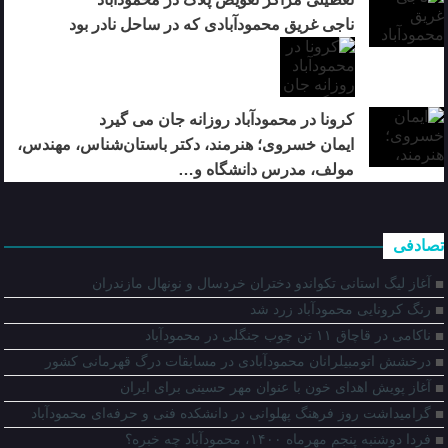
ناجی غریق محمودآبادی که در ساحل نادر بود
کرونا در محمودآباد روزانه جان می گیرد
ایمان خسروی؛ هنرمند، دکتر باستان‌شناس، مهندس،
مولف، مدرس دانشگاه و…
تصادفی
آغاز لیگ استانی تکواندو دختران خردسال و نونهال مازندران
رنگ کرونایی محمودآباد زرد شد
ناكامی در قاچاق ۱۱ تن چوب جنگلی در محمودآباد
درخشش اتومبیلرانان محمودآبادی در مسابقات درگ قهرمانی کشور
آغاز پویش اهدای خون با عنوان مهر حسینی برای ایران
گرامیداشت روز فرهنگ پهلوانی در دانشکده فنی و حرفه‌ای محمودآباد
فردا دوشنبه پنجم مهرماه ۱۴۰۰، محمودآباد چه خبره؟