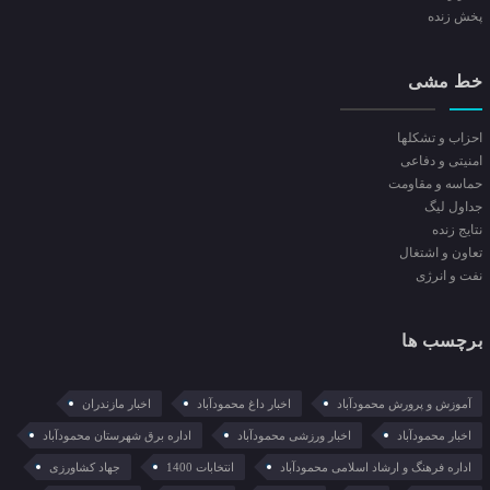
پخش زنده
خط مشی
احزاب و تشکلها
امنیتی و دفاعی
حماسه و مقاومت
جداول لیگ
نتایج زنده
تعاون و اشتغال
نفت و انرژی
برچسب ها
آموزش و پرورش محمودآباد
اخبار داغ محمودآباد
اخبار مازندران
اخبار محمودآباد
اخبار ورزشی محمودآباد
اداره برق شهرستان محمودآباد
اداره فرهنگ و ارشاد اسلامی محمودآباد
انتخابات 1400
جهاد کشاورزی