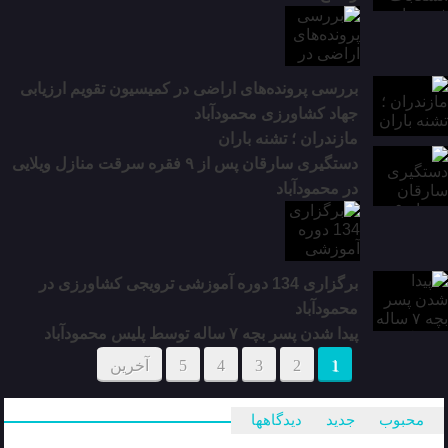
بررسی پرونده‌های اراضی در کمیسیون تقویم ارزیابی
جهاد کشاورزی محمودآباد
مازندران ؛ تشنه باران
دستگیری سارقان پس از ۹ فقره سرقت منازل ویلایی
در محمودآباد
برگزاری 134 دوره آموزشی ترویجی کشاورزی در
محمودآباد
پیدا شدن پسر بچه ۷ ساله توسط پلیس محمودآباد
1
2
3
4
5
آخرین
محبوب
جدید
دیدگاهها