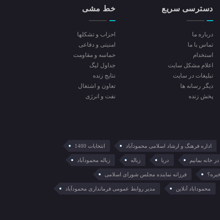
دسترسی سریع
خط مشی
درباره ما
احزاب و تشکلها
تماس با ما
امنیتی و دفاعی
استخدام
حماسه و مقاومت
اعلام مشکل سایت
جداول لیگ
تبلیغات در سایت
نتایج زنده
ديگر رسانه ها
تعاون و اشتغال
پخش زنده
نفت و انرژی
اداره فرهنگ و ارشاد اسلامی محمودآباد
انتخابات 1400
در خانه بمانیم
دریا
زباله
زباله محمودآباد
خبره؟
فرزانه نماینده مجلس شورای اسلامی
محموداباد آنلاین
مدیر روابط عمومی فرمانداری محمودآباد