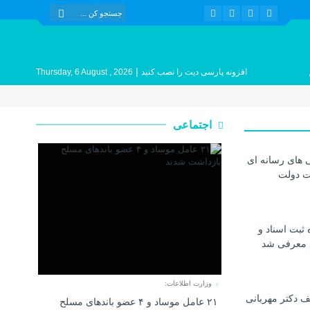
|
افزونه پارسی دیت را نصب کنید
Thursday, 6 August , 2026
اجتماعی
 های رسانه ای
ات دولت
 ثبت اسناد و
د معرفی شد
وزارت اطلاعات:
 دکتر مهربانی
۲۱ عامل موساد و ۴ عضو باند‌های مسلح