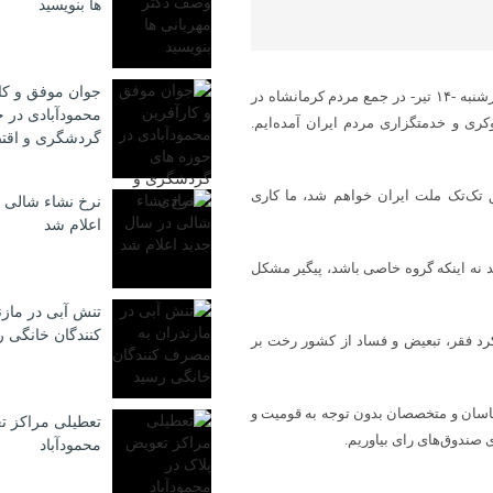
ها بنویسید
جوان موفق و کا
مسعود پزشکیان نامزد چهاردهمین دوره انتخابات ریاست جمهوری روز چهارشنبه -۱۴ تیر- در جمع مردم کرمانشاه در
محمودآبادی در ح
کری و خدمتگزاری مردم ایران آمده‌ایم.
گردشگری و اقت
 تک‌تک ملت ایران خواهم شد، ما کاری
نرخ نشاء شالی 
اعلام شد
 نه اینکه گروه خاصی باشد، پیگیر مشکل
تنش آبی در ماز
كنندگان خانگی 
رد فقر، تبعیض و فساد از کشور رخت بر
شناسان و متخصصان بدون توجه به قومیت و
تعطیلی مراکز ت
 صندوق‌های رای بیاوریم.
محمودآباد