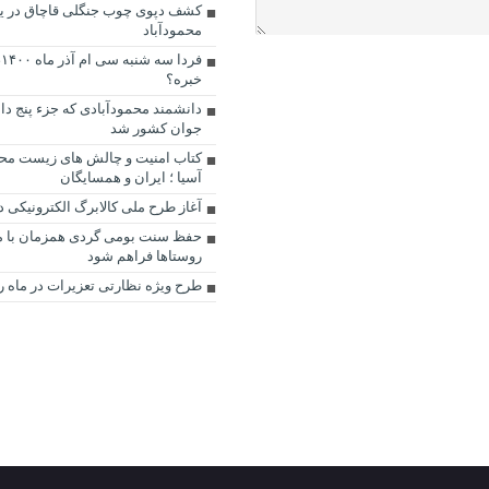
کشف دپوی چوب جنگلی قاچاق در یک
محمودآباد
ف
خبره؟
دانشمند محمودآبادی که جزء پنج دا
جوان کشور شد
کتاب امنیت و چالش های زیست مح
آسیا ؛ ایران و همسایگان
آغاز طرح ملی کالابرگ الکترونیکی د
حفظ سنت بومی گردی همزمان با مدر
روستاها فراهم شود
طرح ویژه نظارتی تعزیرات در ماه 