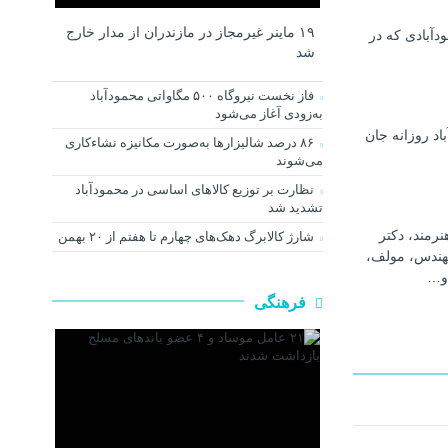
۱۹ ماینر غیرمجاز در مازندران از مدار خارج
دآبادی که در
شد
فاز نخست نیروگاه ۵۰۰ مگاواتی محمودآباد
به‌زودی آغاز می‌شود
اد روزانه جان
۸۶ درصد شالیزارها به‌صورت مکانیزه نشاءکاری
می‌شوند
نظارت بر توزیع کالا‌های اساسی در محمودآباد
تشدید شد
رمند، دکتر
شارژ کالابرگ دهک‌های چهارم تا هفتم از ۲۰ بهمن
هندس، مولف،
و…
فرهنگی