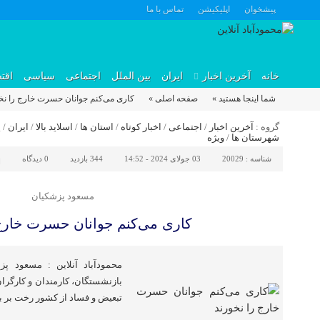
پیشخوان
اپلیکیشن
تماس با ما
خانه
آخرین اخبار
ایران
بین الملل
اجتماعی
سیاسی
اقت
شما اینجا هستید »
صفحه اصلی »
کاری می‌کنم جوانان حسرت خارج را نخ
گروه :
آخرین اخبار
/
اجتماعی
/
اخبار کوتاه
/
استان ها
/
اسلاید بالا
/
ایران
/
پ
شهرستان ها
/
ویژه
شناسه :
20029
03 جولای 2024 - 14:52
344 بازدید
0
دیدگاه
ا
مسعود پزشکیان
کاری می‌کنم جوانان حسرت خارج 
محمودآباد آنلاین : مسعود پ
بازنشستگان، کارمندان و کارگران
تبعیض و فساد از کشور رخت بر بن