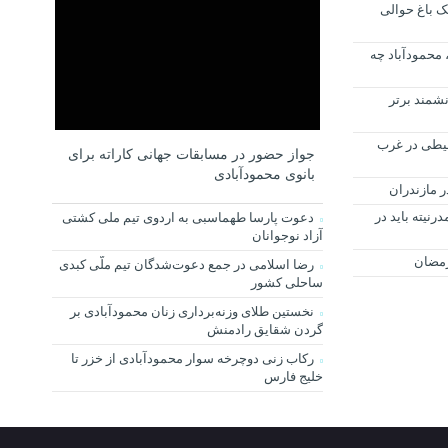
 باغ حوالی
ردا سه شنبه سی ام آذر ماه ۱۴۰۰، محمودآباد چه
نشمند برتر
یطی در غرب
جواز حضور در مسابقات جهانی کاراته برای
بانوی محمودآبادی
ر مازندران
نیته باید در
دعوت پارسا طهماسبی به اردوی تیم ملی کشتی
آزاد نوجوانان
رمضان
رضا اسلامی در جمع دعوت‌شدگان تیم ملّی کبدی
ساحلی کشور
نخستین طلای وزنه‌برداری زنان محمودآبادی بر
گردن شقایق رادمنش
رکاب زنی دوچرخه سوار محمودآبادی از خزر تا
خلیج فارس