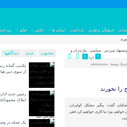
صادی
فرهنگی و هنری
یادداشت
استان ها
عکس
فیلم
روزنامه
ورند
یشنهاد سردبیر
/
سیاسی
/
مازندران و
محبوب
جدید
دیدگاهها
پ
رسال توسط :
administrator
تکذیب گمانه زنی
از سوی دبیر هی
را نخورند
رئیس جدید اداره
املاک محمودآبا
زشکیان گفت: پیگیر مشکل کولبران،
 خواهم بود؛ ما کاری خواهیم کرد فقر،
دد.
یک جمله در وصف