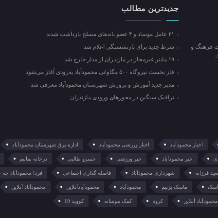
جدیدترین مطالب
۲۱ عامل موساد و ۴ عضو باند‌های مسلح بازداشت شدند
ت فرهنگ و
شرط جدید برای بازنشستگی اعلام شد
۱۹ ماینر غیرمجاز در مازندران از مدار خارج شد
فاز نخست نیروگاه ۵۰۰ مگاواتی محمودآباد به‌زودی آغاز می‌شود
مدیر جدید آموزش و پرورش شهرستان محمودآباد معرفی شد
ترافیک سنگین در محور‌های ورودی مازندران
اخبار محمودآباد
اخبار ورزشی محمودآباد
اداره برق شهرستان محمودآباد
ی
خبر محمودآباد
خبر ورزشی
خسرو طالبی
درخانه بمانیم
ید فرزانه
شهرداری محمودآباد
فاصله گذاری اجتماعی
فردا محمودآباد چه 
سک
ماسک بزنیم
محمودآباد
محمودآبادآنلاین
محمودآباد آنلاین
حمودآباد آنلاین
کرونا
کمک مومنانه
کووید 19