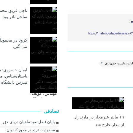
ناجی غریق محمو
ساحل نادر بود
 :
https://mahmoudabadonline.ir/
کرونا در محمودآب
می گیرد
خابات ریاست جمهوری
ایمان خسروی؛ هن
باستان‌شناس، م
مدرس دانشگاه 
تصادفی
۱۹ ماینر غیرمجاز در مازندران
پایان فصل صید ماهیان دریای خزر
از مدار خارج شد
محدودیت تردد در محور کندوان