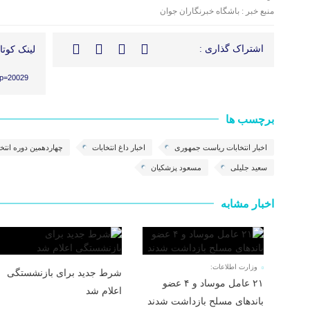
منبع خبر : باشگاه خبرنگاران جوان
اشتراک گذاری :
لینک کوتاه
?p=20029
برچسب ها
اخبار انتخابات ریاست جمهوری
اخبار داغ انتخابات
چهاردهمین دوره انت
سعید جلیلی
مسعود پزشکیان
اخبار مشابه
وزارت اطلاعات:
شرط جدید برای بازنشستگی
۲۱ عامل موساد و ۴ عضو
اعلام شد
باند‌های مسلح بازداشت شدند