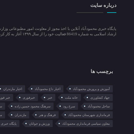
درباره سایت
پایگاه خبری محمودآباد آنلاین با اخذ مجوز از معاونت امور مطبوعاتی وزار
ارشاد اسلامی به شماره 86419 فعالیت خود را از سال ۱۳۹۹ آغاز به کار کرد.
برچسب ها
آموزش و پرورش محمودآباد
اخبار داغ محمودآباد
اخبار مازندران
جهاد کشاورزی
خانه ملت
خبر
خبرفوری
خبر فور
ساحل محمودآباد
سرخ رود
سرهنگ محمود حسین زاده
سع
فرمانداری شهرستان محمودآباد
فرهنگ و هنر
مازندران
ما
معاون سیاسی فرمانداری محمودآباد
ورزش و جوانان
پایگاه خبری م