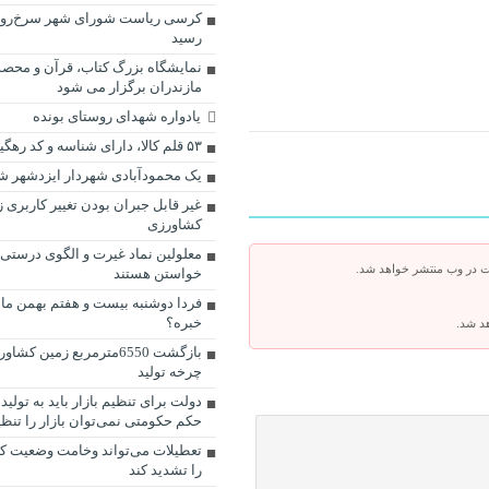
کرسی ریاست شورای شهر سرخ‌رود
رسید
نمایشگاه بزرگ کتاب، قرآن و محص
مازندران برگزار می شود
یادواره شهدای روستای بونده
۵۳ قلم کالا، دارای شناسه و کد رهگیری می‌شوند
یک محمودآبادی شهردار ایزدشهر ش
غیر قابل جبران بودن تغییر کاربری 
کشاورزی
معلولین نماد غیرت و الگوی درست
ت در وب منتشر خواهد شد.
خواستن هستند
فردا دوشنبه بیست و هفتم بهمن ماه
خبره؟
هد شد.
بازگشت 6550مترمربع زمین ک
چرخه تولید
دولت برای تنظیم بازار باید به تولید پا
حکم حکومتی نمی‌توان بازار را تنظی
تعطیلات می‌تواند وخامت وضعیت کر
را تشدید کند