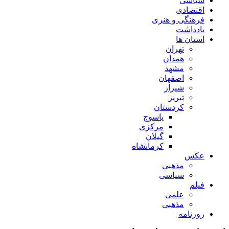
سیاسی
اقتصادی
فرهنگی و هنری
یادداشت
استان ها
تهران
همدان
مشهد
اصفهان
شیراز
تبریز
کردستان
یاسوج
مرکزی
گیلان
کرمانشاه
عکس
مذهبی
سیاسی
فیلم
علمی
مذهبی
روزنامه