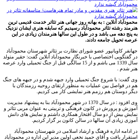
محمودآباد آنلاین : به بهانه روز جهانی هنر تئاتر خدمت قدیمی ترین
هنرمند رشته تئاتر محمودآباد رسیدیم که سابقه هنری ایشان نزدیک
به پنج دهه می باشد و در طول این سالها هنرمندان زیادی در این
عرصه تحویل جامعه دادند.
جهانفر کاویانپور عضو شورای نظارت بر تئاتر شهرستان محمودآباد
در گفتگویی اختصاصی با خبرنگار محمودآباد آنلاین گفت: حقیر متولد
سال 1339 می باشم و از 15 سالگی قبل از جنگ تحمیلی وارد عرصه
هنر شدم .
وی گفت: با شروع جنگ تحمیلی وارد جبهه شدم و در جبهه های جنگ
هم در فواصل بین عملیات به منظور ارتقای روحیه رزمندگان با
دیگر دوستان هم رزمم هنر نمایشی کار می کردیم.
وی افزود : در سال 1370 در شهر محمودآباد بنا به پیشنهاد مدیریت
آموزش و پرورش در کانون فرهنگی و تربیتی به عنوان مربی تئاتر و
نمایش بیش از دو سال افتخار همکاری داشتم و نمایش های دانش
آموزی زیادی آن سالها در سالن کانون بر گزار کردیم.
در ادامه اداره فرهنگ و ارشاد اسلامی در شهرستان محمودآباد
استقرار یافت و آقای حمید نخعی اولین مدیر این اداره در محمودآباد