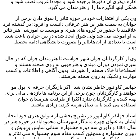
اداره دیگری آن دکورها برچیده شود و مجدداً غروب نصب شود و
همگی اینها انگیزه ها را از هنرمندان می گیرد.
وی یکی از افتخارات خود در حوزه تئاتر را سوق دادن برخی از
جوانان به سمت هنر این هنر عرفانی دانست و افزود: در گذشته فرد
علاقمند با حضور در گروه های هنری و موسسات آموزشی هنر تئاتر
به او آموخته می شد ولی شوق ایجاد شده در بین جوانان باعث شده
است تا تعدادی از آن هاتئاتر را بصورت دانشگاهی ادامه تحصیل
دهند.
وی از کارگردانان جوان شهر خواست تا هنرمندان جوان که در حال
سپری نمودن دوران مبتدی و هنرجویی به روی صحنه هستند و
اصطلاخا تا خاک صحنه را نخوردند بدون آگاهی و اطلاعات و کسب
مهارت و تکنیک به روی صحنه نفرستند.
جهانفر کاو نپور خاطر نشان شد : اکر بازیگران حرفه ای پول مو
خواهند و کارگردانان چون برخی از این برنامه ها بازدهی مالی برای
تهیه کننده و کارگردان ندارد اکثرا از ظرفیت هنرمندان جوان
استفاده می کنند تا به دنبال هزینه کردن زیادی نباشند.
استاد جهانفر کاویانپور در تشریح بخشی از سوابق هنری خود انتخاب
ایشان به عنوان چهره ماندگار شهرستان محمودآباد در حوزه هنر در
سال 1401 و داوری سه دوره جشنواره استانی نمایش و نیایش و
دبیری جشنواره و همچنین کسب مقام سوم جشنواره ملّی تئاتر و