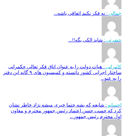
جمالی :
نه فکر نکنم اتفاقی باشه...
حضرتی :
شاید الکی بگه!!...
کامرانی :
هیات دولت را به عنوان اتاق فکر تعالی حکمرانی
ساختار اجرایی کشور دانسته و کمیسیون های ۹ گانه این دفتر
را به عنو...
احسانو :
شایعه که بشه حتما خبری میشه نژاد خاطر نشان
کرد که حسب حسن اعتماد رئیس جمهور محترم و معاون
اول محترم رئیس جمهور...