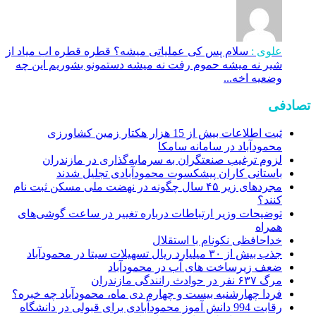
علوی :
سلام پس کی عملیاتی میشه؟ قطره قطره اب میاد از
شیر نه میشه حموم رفت نه میشه دستمونو بشوریم این چه
وضعیه اخه...
تصادفی
ثبت اطلاعات بیش از 15 هزار هکتار زمین کشاورزی
محمودآباد در سامانه سامکا
لزوم ترغیب صنعتگران به سرمایه‌گذاری در مازندران
باستانی کاران پیشکسوت محمودآبادی تجلیل شدند
مجردهای زیر ۴۵ سال چگونه در نهضت ملی مسکن ثبت نام
کنند؟
توضیحات وزیر ارتباطات درباره تغییر در ساعت گوشی‌های
همراه
خداحافظی نکونام با استقلال
جذب بیش از ۳۰ میلیارد ریال تسهیلات سیتا در محمودآباد
ضعف زیرساخت های آب در محمودآباد
مرگ ۶۳۷ نفر در حوادث رانندگی مازندران
فردا چهارشنبه بیست و چهارم دی ماه، محمودآباد چه خبره؟
رقابت 994 دانش آموز محمودآبادی برای قبولی در دانشگاه