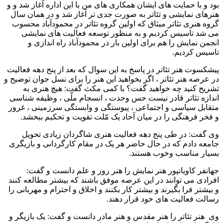
بود و با حمایت های ایشان همکاری های من با این اداره آغاز شد و و
هنرهای نمایشی و تئاتر به صورت جدی تر آغاز شد و در همان سال
گروه هنری تئاتر میثاق که اولین گروه تئاتر در محمودآباد محسوب
می شد تاسیس کردیم و به منظور توسعه فعالیت های نمایشی
انجمن نمایش را هم برای اولین بار در محمودآباد راه اندازی و
تاسیس کردیم.
پیشکسوت هنر تئاتر در پاسخ به این سوال که بعد از پنج دهه فعالیت
در عرصه هنر تئاتر ، اگر بخواهید این هنر را برای نسل جوان توضیح و
تشریح کنید چه خواهید گفت؟ با کمی مکث گفت: هیچ هنری به
اندازه تئاتر قادر نیست حس وحدت ، انسجام ملّی ، وظیفه شناسی
متقابل سیاسی و اجتماعی ، پیوستگی و وابستگی سرزمینی ، غرور
و فخر فرهنگی را در میان آحاد یک مّلت تقویت و تحکیم ببخشد.
وی گفت: در طی پنج دهه فعالیت هنری شاگردان زیادی تحویل
جامعه دادم که در حال حاضر هر یک در مقام کارگردانی و بازیگری
بسیار مناسب وخوب هستند.
جهانفر کاویانپور هنر نمایش را هنر روز و علم دانست و گفت:
افرادی می توانند در این عرصه موفق باشند که بیشتر مطالعه کنند
و بیشتر فرا بگیرند و بیشتر کار بکنند و اخلاق و احترام و مهربانی را
رسالت فعالیت های خود قرار دهند.
وی هنر تئاتر را هنر مقدس و هنر مادر دانست و گفت: یک بازیگر و