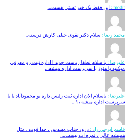
modir :
این فقط یک خبر تستی هست...
محمد رضا :
سلام دکتر تقوی خیلی کارش درسته...
علیرضا :
با سلام لطفا ریاست جدید ا اداره ثبت‌ رو معرفی
میکنید یا هنوز با سرپرست اداره‌ میشه...
علیرضا :
باسلام الان اداره ثبت رئیس داره تو محمودآباد یا با
سرپرست اداره میشه ،؟...
قاسم ایرجی راد :
درود جناب مهندس ، خدا قوت ، مثل
همیشه عالی ، نمره ات بیست....