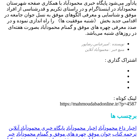
یادآور می‌شود پایگاه خبری محمودآباد با همکاری صفحه شهرستان
محمودآباد در اینستاگرام و در راستای تکریم و قدرشناسی از افراد
موفق و شناسایی و معرفی الگوهای موفق به نسل جوان جامعه در
اقدامی جدید بخش 《شنبه موفقیت ها》 را راه اندازی نموده و در
صدد معرفی چهره های موفق و گمنام محمودآباد بصورت هفته‌ای
در روزهای شنبه می‌باشد.
نویسنده : امیرعباس رضاپور
منبع خبر : محمودآباد آنلاین
اشتراک گذاری :
لینک کوتاه :
https://mahmoudabadonline.ir/?p=4587
برچسب ها
اخبار داغ محمودآباد
اخبار محمودآباد
پایگاه خبری محمودآباد آنلاین
ترجمه کتاب
جوان موفق
چهره های موفق و گمنام محمودآباد
خبر