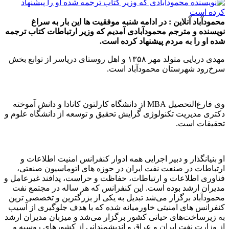
محمودآباد آنلاین : در ادامه شنبه موفقیت ها این بار به سراغ
نویسنده و مترجم محمودآبادی آمدیم که وزیر ارتباطات کتاب ترجمه
شده او را به مردم پیشنهاد کرده است.
مهدی دریایی متولد مهر ١٣۵٨ و اهل روستای دریاسر از توابع بخش
سرخ‌رود شهرستان محمودآباد است.
وی فارغ‌التحصیل MBA از دانشگاه کارلتون کانادا و دانش آموخته
دکتری مدیریت تکنولوژی گرایش تحقیق و توسعه از دانشگاه علوم و
تحقیقات است.
او بنیانگذار و دبیر اجرایی همه ادوار کنفرانس امنیت اطلاعات و
ارتباطات در صنعت نفت ایران در حوزه های اتوماسیون صنعتی،
فناوری اطلاعات و ارتباطات، حفاظت و حراست، پدافند غیرعامل و
مدیران ارشد بوده است. این کنفرانس که هر ساله در مجتمع نفت
محمودآباد برگزار می‌شد تبدیل به یکی از بزرگترین و تخصصی ترین
کنفرانس های امنیتی خاورمیانه شده که با هدف جلوگیری از آسیب
به زیرساخت‌های حیاتی کشور برگزار می‌شد و میزبان مدیران ارشد
از وزارت نفت ایران و عراق و اندیشمندانی از کشورهای روسیه و