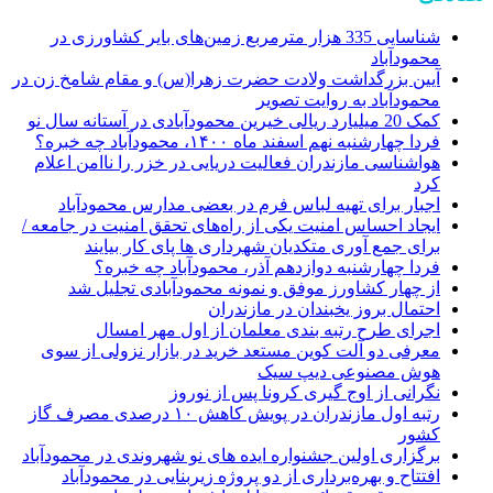
شناسایی 335 هزار مترمربع زمین‌های بایر کشاورزی در
محمودآباد
آیین بزرگداشت ولادت حضرت زهرا(س) و مقام شامخ زن در
محمودآباد به روایت تصویر
کمک 20 میلیارد ریالی خیرین محمودآبادی در آستانه سال نو
فردا چهارشنبه نهم اسفند ماه ۱۴۰۰، محمودآباد چه خبره؟
هواشناسی مازندران فعالیت دریایی در خزر را ناامن اعلام
کرد
اجبار برای تهیه لباس فرم در بعضی مدارس محمودآباد
ایجاد احساس امنیت یکی از راه‌های تحقق امنیت در جامعه /
برای جمع آوری متکدیان شهرداری ها پای کار بیایند
فردا چهارشنبه دوازدهم آذر، محمودآباد چه خبره؟
از چهار کشاورز موفق و نمونه محمودآبادی تجلیل شد
احتمال بروز یخبندان در مازندران
اجرای طرح رتبه بندی معلمان از اول مهر امسال
معرفی دو آلت کوین مستعد خرید در بازار نزولی از سوی
هوش مصنوعی دیپ سیک
نگرانی از اوج گیری کرونا پس از نوروز
رتبه اول مازندران در پویش کاهش ۱۰ درصدی مصرف گاز
کشور
برگزاری اولین جشنواره ایده های نو شهروندی در محمودآباد
افتتاح و بهره‌برداری از دو پروژه زیربنایی در محمودآباد