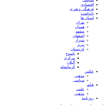
سیاسی
اقتصادی
فرهنگی و هنری
یادداشت
استان ها
تهران
همدان
مشهد
اصفهان
شیراز
تبریز
کردستان
یاسوج
مرکزی
گیلان
کرمانشاه
عکس
مذهبی
سیاسی
فیلم
علمی
مذهبی
روزنامه