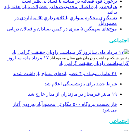
برخورد قوه قضائیه در مقابله با فساد بی‌نظیر است
هرآنچه درباره اعمال محدودیت ها در تعطیلات پایان هفته باید
بدانید
دستگيري محکوم متواري با کلاهبرداري 30 ميلياردي در
محمودآباد
موج‌های سهمگین ۵ متری در کمین صیادان و فعالان دریایی
اجتماعی
۱۷ مرداد ماه، سالروز
رئیس شبکه بهداشت و درمان شهرستان محمودآباد
گرامیداشت راویان حقیقت گرامی باد
۲۱ عامل موساد و ۴ عضو باند‌های مسلح بازداشت شدند
شرط جدید برای بازنشستگی اعلام شد
۱۹ ماینر غیرمجاز در مازندران از مدار خارج شد
فاز نخست نیروگاه ۵۰۰ مگاواتی محمودآباد به‌زودی آغاز
می‌شود
اجتماعی