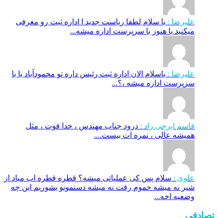
علیرضا :
با سلام لطفا ریاست جدید ا اداره ثبت‌ رو معرفی
میکنید یا هنوز با سرپرست اداره‌ میشه...
علیرضا :
باسلام الان اداره ثبت رئیس داره تو محمودآباد یا با
سرپرست اداره میشه ،؟...
قاسم ایرجی راد :
درود جناب مهندس ، خدا قوت ، مثل
همیشه عالی ، نمره ات بیست....
علوی :
سلام پس کی عملیاتی میشه؟ قطره قطره اب میاد از
شیر نه میشه حموم رفت نه میشه دستمونو بشوریم این چه
وضعیه اخه...
تصادفی