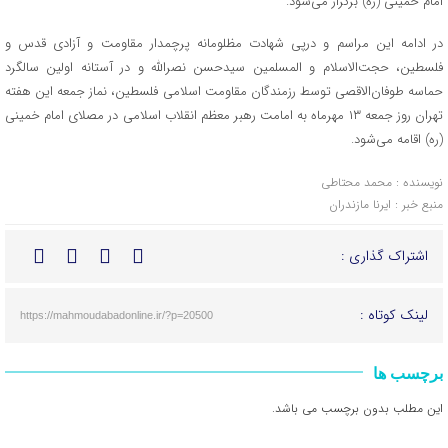
امام خمینی (ره) برگزار می‌شود.
در ادامه این مراسم و درپی شهادت مظلومانه پرچمدار مقاومت و آزادی قدس و
فلسطین، حجت‌الاسلام و المسلمین سیدحسن نصرالله و در آستانه اولین سالگرد
حماسه طوفان‌الاقصی توسط رزمندگان مقاومت اسلامی فلسطین، نماز جمعه این هفته
تهران روز جمعه ۱۳ مهرماه به امامت رهبر معظم انقلاب اسلامی در مصلای امام خمینی
(ره) اقامه می‌شود.
نویسنده : محمد محتاطی
منبع خبر : ایرنا مازندران
اشتراک گذاری :
لینک کوتاه :
https://mahmoudabadonline.ir/?p=20500
برچسب ها
این مطلب بدون برچسب می باشد.