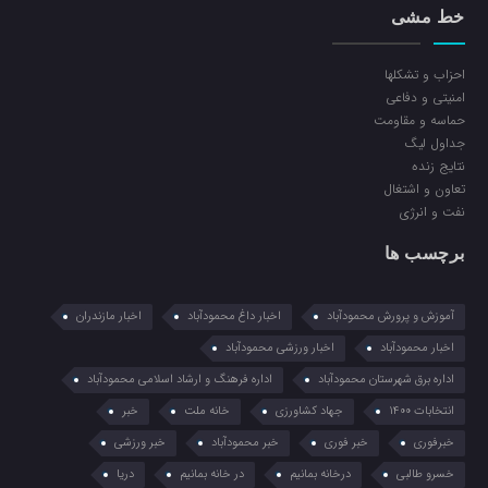
خط مشی
احزاب و تشکلها
امنیتی و دفاعی
حماسه و مقاومت
جداول لیگ
نتایج زنده
تعاون و اشتغال
نفت و انرژی
برچسب ها
آموزش و پرورش محمودآباد
اخبار داغ محمودآباد
اخبار مازندران
اخبار محمودآباد
اخبار ورزشی محمودآباد
اداره برق شهرستان محمودآباد
اداره فرهنگ و ارشاد اسلامی محمودآباد
انتخابات 1400
جهاد کشاورزی
خانه ملت
خبر
خبرفوری
خبر فوری
خبر محمودآباد
خبر ورزشی
خسرو طالبی
درخانه بمانیم
در خانه بمانیم
دریا