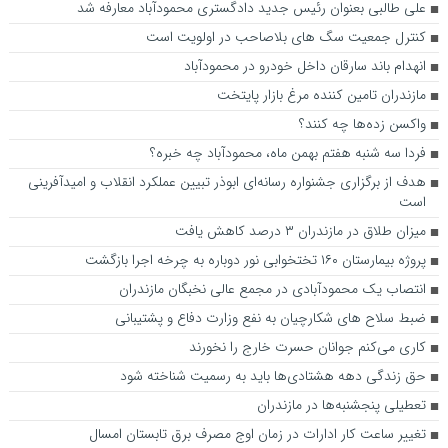
علی طالبی بعنوان رئیس جدید دادگستری محمودآباد معارفه شد
کنترل جمعیت سگ های بلاصاحب در اولویت است
انهدام باند سارقان داخل خودرو ‏در محمودآباد
مازندران تامین کننده مرغ بازار پایتخت
واکسن زده‌ها چه کنند؟
فردا سه شنبه هفتم بهمن ماه، محمودآباد چه خبره؟
هدف از برگزاری جشنواره رسانه‌ای ابوذر تبیین عملکرد انقلاب و امیدآفرینی
است
میزان طلاق در مازندران ۳ درصد کاهش یافت
پروژه بیمارستان ۱۶۰ تختخوابی نور دوباره به چرخه اجرا بازگشت
انتصاب یک محمودآبادی در مجمع عالی نخبگان مازندران
ضبط سلاح های شکارچیان به نفع وزارت دفاع و پشتیبانی
کاری می‌کنم جوانان حسرت خارج را نخورند
حق زندگی دهه هشتادی‌ها باید به رسمیت شناخته شود
تعطیلی پنجشنبه‌ها در مازندران
تغییر ساعت کار ادارات در زمان اوج مصرف برق تابستان امسال