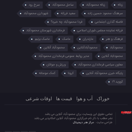
زباله
زباله محمودآباد
ساحل محمودآباد
سرخ رود
سرهنگ محمود حسین زاده
سعید فرزانه
شهرداری محمودآباد
فاصله گذاری اجتماعی
فردا محمودآباد چه خبره؟
فرزانه نماینده مجلس شورای اسلامی
فرمانداری شهرستان محمودآباد
فرهنگ و هنر
مازندران
ماسک
ماسک بزنیم
محمودآباد
محمودآبادآنلاین
محمودآباد آنلاین
محموداباد آنلاین
مدیر روابط عمومی فرمانداری محمودآباد
معاون سیاسی فرمانداری محمودآباد
ورزش و جوانان
پایگاه خبری محمودآباد آنلاین
کرونا
کمک مومنانه
کووید 19
خوراک
آب و هوا
قیمت ها
اوقات شرعی
تمامی حقوق این وبسایت برای محمودآباد آنلاین می باشد
نشر مطلب با ذکر نام خبرگزاری محمودآباد آنلاین امکانپذیر می باشد
طراحی سایت :
مرکز هنر دیجیتال