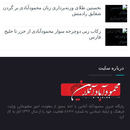
نخستین طلای وزنه‌برداری زنان محمودآبادی بر گردن
شقایق رادمنش
رکاب زنی دوچرخه سوار محمودآبادی از خزر تا خلیج
فارس
درباره سایت
پایگاه خبری محمودآباد آنلاین با اخذ مجوز از معاونت امور مطبوعاتی وزارت
فرهنگ و ارشاد اسلامی به شماره 86419 فعالیت خود را از سال ۱۳۹۹ آغاز به کار
کرد.