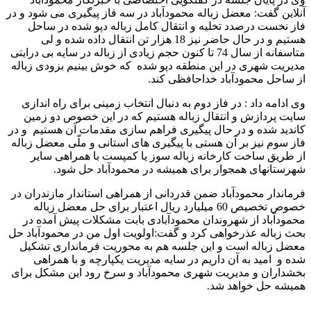
آنلاین گفت: معضل زباله محمودآباد در سه فاز پیگیری می شود و در
فاز نخست درصدد تخلیه و انتقال کامل زباله دپو شده در ساحل
هستیم و در حال حاضر نیز 18 هزار تن انتقال داده شده و لی
متاسفانه از سال 74 تا کنون حجم زیادی از زباله در سایه بی درایتی
مدیریت شهری در این منطقه دپو شده که خوش بینیم بزودی زباله
از ساحل محمودآباد خداحافظی کند.
وی ادامه داد : در فاز دوم به دنبال انتخاب زمینی برای راه اندازی
سایت پردازش و انتقال زباله هستیم که در این خصوص دو زمین
کاندید شده و در حال پیگیری فراهم سازی مقدمات آن هستیم و در
فاز سوم نیز بر آن هستی با پیگیری های استانی و ملّی معضل زباله
از طریق ساخت کارخانه زباله سوز یا کمپست با همراهی سایر
شهرستانهای همجوار برای همیشه در محمودآباد حل شود.
فرماندار محمودآباد ضمن قدردانی از همراهی استاندار مازندران در
خصوص تخصیص 60 میلیارد ریال اعتبار برای حل معضل زباله
محمودآباد از شهروندان محمودآبادی بابت مشکلات پیش آمده در
بحث زباله عذرخواهی کرد و گفت:اولویت اول من در محمودآباد حل
معضل زباله است و این جلسه هم به محوریت فرمانداری تشکیل
شده و امید به آن داریم در سایه مدیریت یکپارچه و با همراهی
بخشداران و مدیریت شهری محمودآباد و سرخ رود این مشکل برای
همیشه حل خواهد شد.