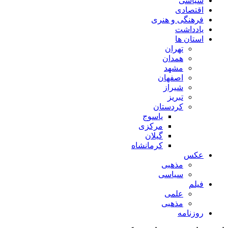
سیاسی
اقتصادی
فرهنگی و هنری
یادداشت
استان ها
تهران
همدان
مشهد
اصفهان
شیراز
تبریز
کردستان
یاسوج
مرکزی
گیلان
کرمانشاه
عکس
مذهبی
سیاسی
فیلم
علمی
مذهبی
روزنامه