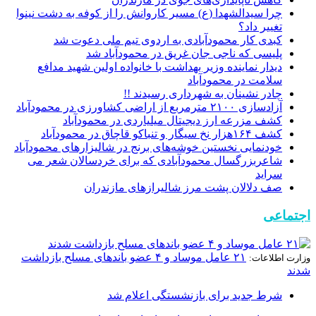
چرا سیدالشهدا (ع) مسیر کاروانش را از کوفه به دشت نینوا
تغییر داد؟
کبدی کار محمودآبادی به اردوی تیم ملی دعوت شد
پلیسی که ناجی جان غریق در محمودآباد شد
دیدار نماینده وزیر بهداشت با خانواده اولین شهید مدافع
سلامت در محمودآباد
چادر نشینان به شهرداری رسیدند !!
آزادسازی ۲۱۰۰ مترمربع از اراضی کشاورزی در محمودآباد
کشف مزرعه ارز دیجیتال میلیاردی در محمودآباد
كشف ۱۶۴هزار نخ سیگار و تنباکو قاچاق در محمودآباد
خودنمایی نخستین خوشه‌های برنج در شالیزار‌های محمودآباد
شاعربزرگسال محمودآبادی که برای خردسالان شعر می
سراید
صف دلالان پشت مرز شالیرازهای مازندران
اجتماعی
۲۱ عامل موساد و ۴ عضو باند‌های مسلح بازداشت
وزارت اطلاعات:
شدند
شرط جدید برای بازنشستگی اعلام شد