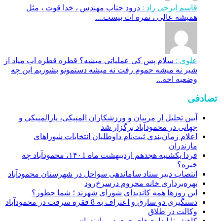
قاسم ایرجی راد :
درود جناب مهندس ، خدا قوت ، مثل
همیشه عالی ، نمره ات بیست....
علوی :
سلام پس کی عملیاتی میشه؟ قطره قطره اب میاد از
شیر نه میشه حموم رفت نه میشه دستمونو بشوریم این چه
وضعیه اخه...
تصادفی
آیین تجلیل از مربیان و ورزشکاران المپیکی، پارالمپیکی و
جهانی در محمودآباد برگزار شد
اعلام زمان‌بندی ثبت‌نام داوطلبان انتخابات شوراهای
مازندران
فردا یکشنبه هجدهم اردیبهشت ماه ۱۴۰1، محمودآباد چه
خبره؟
انتصاب دبیر ستاد ساماندهی سواحل در شهرستان محمودآباد
بهره‌برداری خانه محروم درسرخ‌رود
این روزها همه کاندیدای شورای شهرند ؛ شما چطور؟
دستگیری دو سارق و اعتراف به 8 فقره سرقت در محمودآباد
وکالت در طلاق
کاهش ناپایداری‌های جوی در مازندران