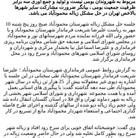
مربوط به شهروندان بومی نیست و تولید و جمع آوری سه برابر
ظرفیت جمعیت بومی ، بیانگر ضرورت مشارکت سایر شهرها
بالاخص تهران در حل مشکل زباله محمودآباد می باشد.
جلسه حل مشکل زباله شهرستان محمودآباد صبج روز پنج شنبه 10
مهر به ریاست علیرضا شریعت فرماندار شهرستان محمودآباد و با
حضور ولی الله فرزانه نماینده مردم شهرستانهای نور و محمودآباد
در مجلس شورای اسلامی و صدیقه حق شناس معاون برنامه ریزی
فرمانداری و علیرضا اسماعیل نیا بخشدار مرکزی و شهرداران و
روسای شورای اسلامی شهرهای محمودآباد و سرخ رود در محل
فرمانداری برگزار شد.
به گزارش روابط عمومی فرمانداری شهرستان محمودآباد ؛ علیرضا
شریعت فرماندار شهرستان محمودآباد طی سخنانی در این جلسه با
اشاره به دپوی غیر معقولانه بیش از 25 هزار تن زباله در سال شهر
محمودآباد طی سه دهه گذاشته گفت: با پیگیری های استانی بعمل
آمده و با همت مجموعه شهرداری و شورای اسلامی شهر بخشی از
زباله به شهر دماوند تهران و آق قلا در استان گلستان انتقال داده شد
ولی حجم زیاد زباله دپو شده از سالهای گذشته و اجرای طرح فاصله
گذاری اجتماعی و استعفاء شهردار محمودآباد مانع از تسریع در کار
شد.
وی گفت: خوشبختانه اتفاق خوبی برای سرخ رود افتاد و زباله شهر
سرخ رود بطور کامل تخلیه شد ولی در حال حاضر وضعیت زباله در