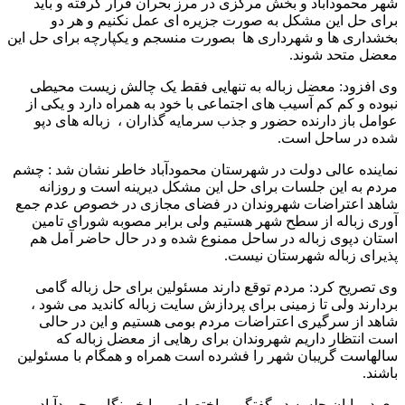
شهر محمودآباد و بخش مرکزی در مرز بحران قرار گرفته و باید
برای حل این مشکل به صورت جزیره ای عمل نکنیم و هر دو
بخشداری ها و شهرداری ها بصورت منسجم و یکپارچه برای حل این
معضل متحد شوند.
وی افزود: معضل زباله به تنهایی فقط یک چالش زیست محیطی
نبوده و کم کم آسیب های اجتماعی با خود به همراه دارد و یکی از
عوامل باز دارنده حضور و جذب سرمایه گذاران ، زباله های دپو
شده در ساحل است.
نماینده عالی دولت در شهرستان محمودآباد خاطر نشان شد : چشم
مردم به این جلسات برای حل این مشکل دیرینه است و روزانه
شاهد اعتراضات شهروندان در فضای مجازی در خصوص عدم جمع
آوری زباله از سطح شهر هستیم ولی برابر مصوبه شورای تامین
استان دپوی زباله در ساحل ممنوع شده و در حال حاضر آمل هم
پذیرای زباله شهرستان نیست.
وی تصریح کرد: مردم توقع دارند مسئولین برای حل زباله گامی
بردارند ولی تا زمینی برای پردازش سایت زباله کاندید می شود ،
شاهد از سرگیری اعتراضات مردم بومی هستیم و این در حالی
است انتظار داریم شهروندان برای رهایی از معضل زباله که
سالهاست گریبان شهر را فشرده است همراه و همگام با مسئولین
باشند.
وی در پایان جلسه در گفتگویی اختصاصی با خبرنگار محمودآباد