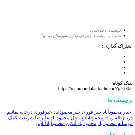
نویسنده : رضا اکبری
منبع خبر : روابط عمومی فرمانداری شهرستان محمودآباد
اشتراک گذاری :
لینک کوتاه :
https://mahmoudabadonline.ir/?p=1362
برچسب ها
اخبار محمودآباد
خبر فوری
خبر محمودآباد
خبرفوری
درخانه بمانیم
دریا
زباله
زباله محمودآباد
ساحل محمودآباد
علیرضا شریعت
کمک
مومنانه
محمودآباد
محمودآباد آنلاین
محمودآبادآنلاین