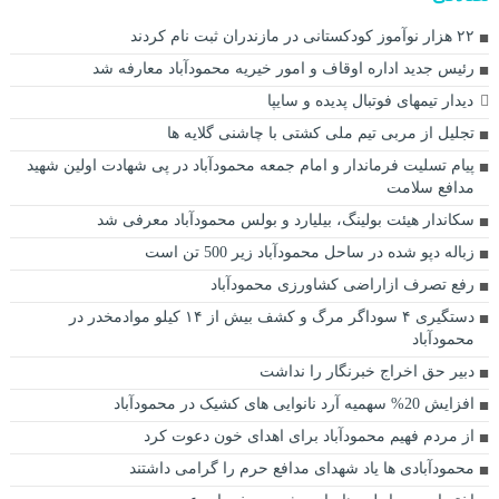
۲۲ هزار نوآموز کودکستانی در مازندران ثبت نام کردند
رئیس جدید اداره اوقاف و امور خیریه محمودآباد معارفه شد
دیدار تیمهای فوتبال پدیده و سایپا
تجلیل از مربی تیم ملی کشتی با چاشنی گلایه ها
پیام تسلیت فرماندار و امام جمعه محمودآباد در پی شهادت اولین شهید
مدافع سلامت
سکاندار هیئت بولینگ، بیلیارد و بولس محمودآباد معرفی شد
زباله دپو شده در ساحل محمودآباد زیر 500 تن است
رفع تصرف ازاراضی کشاورزی محمودآباد
دستگیری ۴ سوداگر مرگ و کشف بیش از ۱۴ کیلو موادمخدر در
محمودآباد
دبیر حق اخراج خبرنگار را نداشت
افزایش 20% سهمیه آرد نانوایی های کشیک در محمودآباد
از مردم فهیم محمودآباد برای اهدای خون دعوت کرد
محمودآبادی ها یاد شهدای مدافع حرم را گرامی داشتند