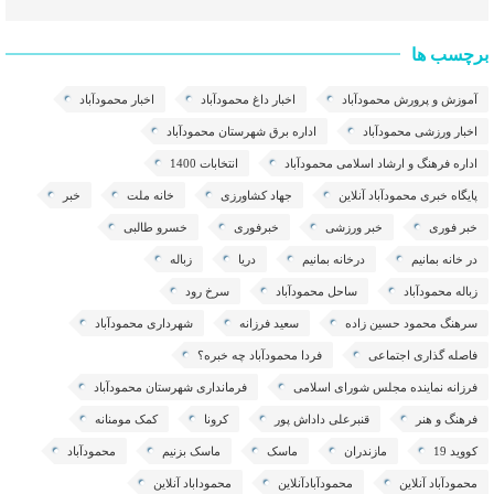
برچسب ها
آموزش و پرورش محمودآباد
اخبار داغ محمودآباد
اخبار محمودآباد
اخبار ورزشی محمودآباد
اداره برق شهرستان محمودآباد
اداره فرهنگ و ارشاد اسلامی محمودآباد
انتخابات 1400
پایگاه خبری محمودآباد آنلاین
جهاد کشاورزی
خانه ملت
خبر
خبر فوری
خبر ورزشی
خبرفوری
خسرو طالبی
در خانه بمانیم
درخانه بمانیم
دریا
زباله
زباله محمودآباد
ساحل محمودآباد
سرخ رود
سرهنگ محمود حسین زاده
سعید فرزانه
شهرداری محمودآباد
فاصله گذاری اجتماعی
فردا محمودآباد چه خبره؟
فرزانه نماینده مجلس شورای اسلامی
فرمانداری شهرستان محمودآباد
فرهنگ و هنر
قنبرعلی داداش پور
کرونا
کمک مومنانه
کووید 19
مازندران
ماسک
ماسک بزنیم
محمودآباد
محمودآباد آنلاین
محمودآبادآنلاین
محموداباد آنلاین