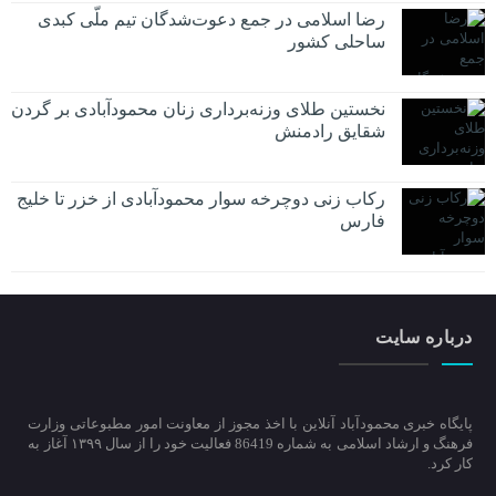
رضا اسلامی در جمع دعوت‌شدگان تیم ملّی کبدی
ساحلی کشور
نخستین طلای وزنه‌برداری زنان محمودآبادی بر گردن
شقایق رادمنش
رکاب زنی دوچرخه سوار محمودآبادی از خزر تا خلیج
فارس
درباره سایت
پایگاه خبری محمودآباد آنلاین با اخذ مجوز از معاونت امور مطبوعاتی وزارت
فرهنگ و ارشاد اسلامی به شماره 86419 فعالیت خود را از سال ۱۳۹۹ آغاز به
کار کرد.