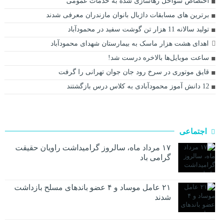
اختصاص سواحل رهاسازی شده به خدمات عمومی
برترین های مسابقات داژبال بانوان مازندران معرفی شدند
تولید سالانه 11 هزار تن گوشت سفید در محمودآباد
اهدای هشت هزار ماسک به بیمارستان شهدای محمودآباد
ساعت موبایل‌ها بالاخره درست شد!
قايق موتوری در سرخ رود جان جوان تهرانی را گرفت
12 دانش آموز محمودآبادی به کلاس درس بازگشتند
اجتماعی
۱۷ مرداد ماه، سالروز گرامیداشت راویان حقیقت
گرامی باد
۲۱ عامل موساد و ۴ عضو باند‌های مسلح بازداشت
شدند