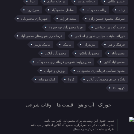
خسرو طالبی
درخانه بمانیم
در خانه بمانیم
دریا
زباله
زباله محمودآباد
ساحل محمودآباد
سرخ رود
سرهنگ محمود حسین زاده
سعید فرزانه
شهرداری محمودآباد
فاصله گذاری اجتماعی
فردا محمودآباد چه خبره؟
فرزانه نماینده مجلس شورای اسلامی
فرمانداری شهرستان محمودآباد
فرهنگ و هنر
مازندران
ماسک
ماسک بزنیم
محمودآباد
محمودآبادآنلاین
محمودآباد آنلاین
محموداباد آنلاین
مدیر روابط عمومی فرمانداری محمودآباد
معاون سیاسی فرمانداری محمودآباد
ورزش و جوانان
پایگاه خبری محمودآباد آنلاین
کرونا
کمک مومنانه
کووید 19
خوراک
آب و هوا
قیمت ها
اوقات شرعی
تمامی حقوق این وبسایت برای محمودآباد آنلاین می باشد
نشر مطلب با ذکر نام خبرگزاری محمودآباد آنلاین امکانپذیر می باشد
طراحی سایت :
مرکز هنر دیجیتال