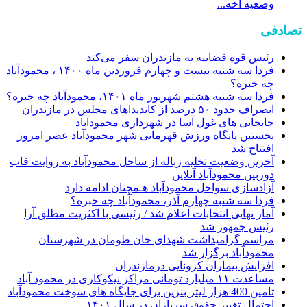
وضعیه اخه...
تصادفی
رئیس قوه قضاییه به مازندران سفر می‌کند
فردا سه شنبه بیست و چهارم فروردین ماه ۱۴۰۰ ، محمودآباد
چه خبره؟
فردا سه شنبه هشتم شهریور ماه ۱۴۰۱، محمودآباد چه خبره؟
انصراف حدود ۵۰ درصد از کاندیدا‌های مجلس در مازندران
جابجایی های غول آسا در شهرداری محمودآباد
نخستین پایگاه ورزش قهرمانی شهر محمودآباد عصر امروز
افتتاح شد
آخرین وضعیت تخلیه زباله از ساحل محمودآباد به روایت قاب
دوربین محمودآباد آنلاین
آزادسازی سواحل محمودآباد هـمچنان ادامه دارد
فردا سه شنبه چهارم آذر، محمودآباد چه خبره؟
آمار نهایی انتخابات اعلام شد / رئیسی با اکثریت مطلق آرا
رئیس جمهور شد
مراسم گرامیداشت شهدای خان طومان در شهرستان
محمودآباد برگزار شد
افزایش بیماران کرونایی درمازندران
مساعدت ١١ میلیارد تومانی مراکز نیکوکاری در محمود آباد
تامین 400 هزار لیتر بنزین برای جایگاه های سوخت محمودآباد
احتمال تغییر حقوق سربازان در سال ۱۴۰۱