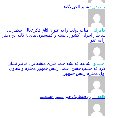
حضرتی :
شاید الکی بگه!!...
کامرانی :
هیات دولت را به عنوان اتاق فکر تعالی حکمرانی
ساختار اجرایی کشور دانسته و کمیسیون های ۹ گانه این دفتر
را به عنو...
احسانو :
شایعه که بشه حتما خبری میشه نژاد خاطر نشان
کرد که حسب حسن اعتماد رئیس جمهور محترم و معاون
اول محترم رئیس جمهور...
modir :
این فقط یک خبر تستی هست...