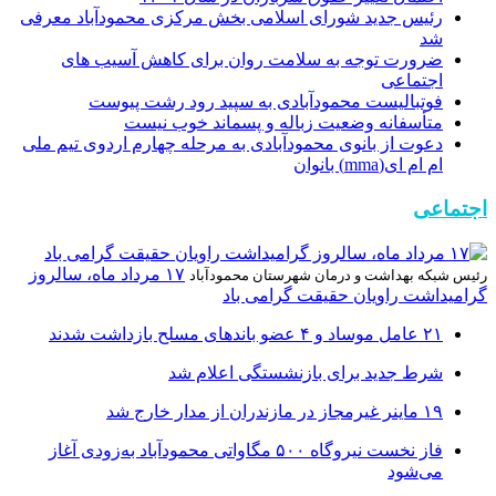
رئیس جدید شورای اسلامی بخش مرکزی محمودآباد معرفی
شد
ضرورت توجه به سلامت روان برای کاهش آسیب های
اجتماعی
فوتبالیست محمودآبادی به سپید رود رشت پیوست
متأسفانه وضعیت زباله و پسماند خوب نیست
دعوت از بانوی محمودآبادی به مرحله چهارم اردوی تیم ملی
ام ام ای(mma) بانوان
اجتماعی
۱۷ مرداد ماه، سالروز
رئیس شبکه بهداشت و درمان شهرستان محمودآباد
گرامیداشت راویان حقیقت گرامی باد
۲۱ عامل موساد و ۴ عضو باند‌های مسلح بازداشت شدند
شرط جدید برای بازنشستگی اعلام شد
۱۹ ماینر غیرمجاز در مازندران از مدار خارج شد
فاز نخست نیروگاه ۵۰۰ مگاواتی محمودآباد به‌زودی آغاز
می‌شود