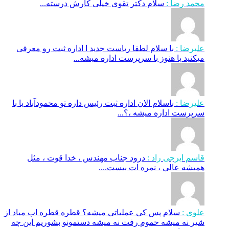
محمد رضا :
سلام دکتر تقوی خیلی کارش درسته...
علیرضا :
با سلام لطفا ریاست جدید ا اداره ثبت‌ رو معرفی
میکنید یا هنوز با سرپرست اداره‌ میشه...
علیرضا :
باسلام الان اداره ثبت رئیس داره تو محمودآباد یا با
سرپرست اداره میشه ،؟...
قاسم ایرجی راد :
درود جناب مهندس ، خدا قوت ، مثل
همیشه عالی ، نمره ات بیست....
علوی :
سلام پس کی عملیاتی میشه؟ قطره قطره اب میاد از
شیر نه میشه حموم رفت نه میشه دستمونو بشوریم این چه