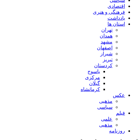
سیاسی
اقتصادی
فرهنگی و هنری
یادداشت
استان ها
تهران
همدان
مشهد
اصفهان
شیراز
تبریز
کردستان
یاسوج
مرکزی
گیلان
کرمانشاه
عکس
مذهبی
سیاسی
فیلم
علمی
مذهبی
روزنامه